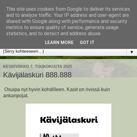
This site uses cookies from Google to deliver its services
www.jyrkikokko.fi
and to analyze traffic. Your IP address and user-agent are
shared with Google along with performance and security
metrics to ensure quality of service, generate usage
Uusi Suunta - Jokainen hetki tarjoaa tilaisuuden muuttaa
statistics, and to detect and address abuse.
suuntaa.
LEARN MORE
GOT IT
▼
KESKIVIIKKO 7. TOUKOKUUTA 2025
Kävijälaskuri 888.888
Osuipa nyt hyvin kohdilleen. Kasit on rivissä kuin
ankanpojat.