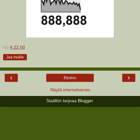
klo
4.22.00
Jaa muille
‹
›
Etusivu
Näytä internetversio
Sisällön tarjoaa
Blogger
.