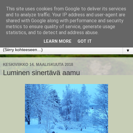
This site uses cookies from Google to deliver its services
www.jyrkikokko.fi
and to analyze traffic. Your IP address and user-agent are
shared with Google along with performance and security
metrics to ensure quality of service, generate usage
Uusi Suunta - Jokainen hetki tarjoaa tilaisuuden muuttaa
statistics, and to detect and address abuse.
suuntaa.
LEARN MORE
GOT IT
▼
KESKIVIIKKO 14. MAALISKUUTA 2018
Luminen sinertävä aamu