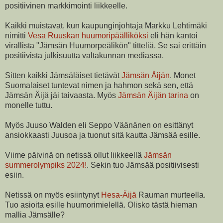
positiivinen markkimointi liikkeelle.
Kaikki muistavat, kun kaupunginjohtaja Markku Lehtimäki
nimitti
Vesa Ruuskan huumoripäälliköksi
eli hän kantoi
virallista "Jämsän Huumorpeälikön" titteliä. Se sai erittäin
positiivista julkisuutta valtakunnan mediassa.
Sitten kaikki Jämsäläiset tietävät
Jämsän Äijän
. Monet
Suomalaiset tuntevat nimen ja hahmon sekä sen, että
Jämsän Äijä jäi taivaasta. Myös
Jämsän Äijän tarina
on
monelle tuttu.
Myös Juuso Walden eli Seppo Väänänen on esittänyt
ansiokkaasti Juusoa ja tuonut sitä kautta Jämsää esille.
Viime päivinä on netissä ollut liikkeellä
Jämsän
summerolympiks 2024!
. Sekin tuo Jämsää positiivisesti
esiin.
Netissä on myös esiintynyt
Hesa-Äijä
Rauman murteella.
Tuo asioita esille huumorimielellä. Olisko tästä hieman
mallia Jämsälle?