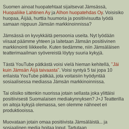
Suomen ainoat huopatehtaat sijaitsevat Jämsässä,
Huopaliike Lahtinen Ay
ja
Alhon huopatehdas Oy
. Voisisiko
huopaa, Äijää, hurttia huumoria ja positiivisuutta lyödä
samaan nippuun Jämsän markkinoinnissa?
Jämsässä on kyvykkäitä persoonia useita. Nyt lyödään
viisaat päämme yhteen ja laitetaan Jämsän positiivinen
markkinointi liikkeelle. Kuten tiedämme, niin Jämsäläisen
teatterimaailman syövereistä löytyy suuria kykyjä.
Tästä YouTube pätkästä voisi vielä hieman kehitellä,
"Jäi
kuin Jämsän Äijä taivaasta"
. Voisi syntyä 5 tai jopa 10
erilaista YouTube pätkää, jota voitaisiin hyödyntää
sosiaalisessa mediassa Jämsän markkinoinnissa.
Tai olisiko sittenkin nuorissa jotain sellasta joka ylittäisi
positiivisesti Suomalaisen mediakynnyksen? J+J Teatterilla
on aitoja kykyjä olemassa, sen olemme nähneet eri
produktiooissa.
Muovataan jotain omaa positiivista Jämsäläistä... ja
sosiaalinen media hoitaa loput. Tartutaan