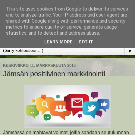
This site uses cookies from Google to deliver its services
www.jyrkikokko.fi
and to analyze traffic. Your IP address and user-agent are
shared with Google along with performance and security
metrics to ensure quality of service, generate usage
Uusi Suunta - Jokainen hetki tarjoaa tilaisuuden muuttaa
statistics, and to detect and address abuse.
suuntaa.
LEARN MORE
GOT IT
▼
KESKIVIIKKO 11. MARRASKUUTA 2015
Jämsän positiivinen markkinointi
Jämsässä on mahtavat voimat, joilla saadaan seutukunnan