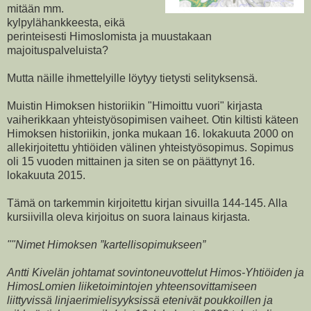
mitään mm.
kylpylähankkeesta, eikä
perinteisesti Himoslomista ja muustakaan
majoituspalveluista?
Mutta näille ihmettelyille löytyy tietysti selityksensä.
Muistin Himoksen historiikin "Himoittu vuori" kirjasta
vaiherikkaan yhteistyösopimisen vaiheet. Otin kiltisti käteen
Himoksen historiikin, jonka mukaan 16. lokakuuta 2000 on
allekirjoitettu yhtiöiden välinen yhteistyösopimus. Sopimus
oli 15 vuoden mittainen ja siten se on päättynyt 16.
lokakuuta 2015.
Tämä on tarkemmin kirjoitettu kirjan sivuilla 144-145. Alla
kursiivilla oleva kirjoitus on suora lainaus kirjasta.
""Nimet Himoksen ”kartellisopimukseen”
Antti Kivelän johtamat sovintoneuvottelut Himos-Yhtiöiden ja
HimosLomien liiketoimintojen yhteensovittamiseen
liittyvissä linjaerimielisyyksissä etenivät poukkoillen ja