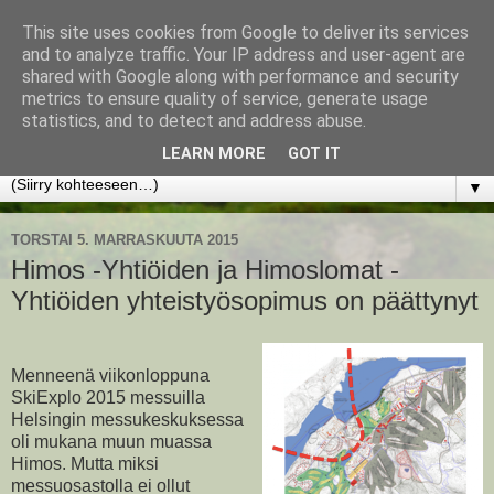
This site uses cookies from Google to deliver its services
www.jyrkikokko.fi
and to analyze traffic. Your IP address and user-agent are
shared with Google along with performance and security
metrics to ensure quality of service, generate usage
Uusi Suunta - Jokainen hetki tarjoaa tilaisuuden muuttaa
statistics, and to detect and address abuse.
suuntaa.
LEARN MORE
GOT IT
▼
TORSTAI 5. MARRASKUUTA 2015
Himos -Yhtiöiden ja Himoslomat -
Yhtiöiden yhteistyösopimus on päättynyt
Menneenä viikonloppuna
SkiExplo 2015 messuilla
Helsingin messukeskuksessa
oli mukana muun muassa
Himos. Mutta miksi
messuosastolla ei ollut