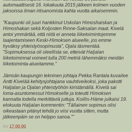
automaattisesti 16. lokakuuta 2015 jälkeen kolmen vuoden
jaksoissa ilman irtisanomista kahta vuotta aikaisemmin.
”Kaupunki oli juuri hankkinut Uskolan Himoshaiskan ja
Himoshakan sekä Koljosten Rinne-Saksalan maat. Kivelä
antoi ymmärtää, että niitä ei anneta liiketoimintojemme
laajentamiseen Keski-Himoksen alueelle, jos emme
hyväksy yhteistyösopimusta”, Ojala täsmentää.
”Sopimuksessa oli oleellista se, etteivät Haljalan
liiketoiminnat voineet tulla 200 metriä lähemmäksi meidän
liiketoiminta-alueitamme.”
Jämsän kaupungin tekninen johtaja Pekka Rantala kuvailee
Antti Kivelää kehitysjohtajana vauhtiveikoksi, joka pakotti
Haljalan ja Ojalan yhteistyöhön kiristämällä. Kivelä sai
loma-asuntomessut Himokselle ja toteutti Himoksen
kannalta todella merkittäviä juttuja. Koillis-Häme julkaisi 19.
elokuuta Haljalan kommentin: ”Tällainen sopimus olisi
oikeastaan pitänyt tehdä jo viisi vuotta sitten, mutta
jälkeenpäin se on helppo sanoa.”"
klo
17.00.00