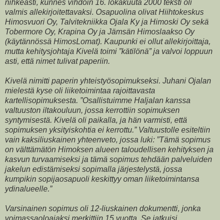
nihkeästi, kunnes vihdoin 16. lokakuuta 2000 teksti oli
valmis allekirjoitettavaksi. Osapuolina olivat Hiihtokeskus
Himosvuori Oy, Talvitekniikka Ojala Ky ja Himoski Oy sekä
Tobermore Oy, Krapina Oy ja Jämsän Himoslaakso Oy
(käytännössä HimosLomat). Kaupunki ei ollut allekirjoittaja,
mutta kehitysjohtaja Kivelä toimi ”kätilönä” ja valvoi loppuun
asti, että nimet tulivat paperiin.
Kivelä nimitti paperin yhteistyösopimukseksi. Juhani Ojalan
mielestä kyse oli liiketoimintaa rajoittavasta
kartellisopimuksesta. ”Osallistuimme Haljalan kanssa
valtuuston iltakouluun, jossa kerrottiin sopimuksen
syntymisestä. Kivelä oli paikalla, ja hän varmisti, että
sopimuksen yksityiskohtia ei kerrottu.” Valtuustolle esiteltiin
vain kaksiliuskainen yhteenveto, jossa luki: ”Tämä sopimus
on välttämätön Himoksen alueen taloudellisen kehityksen ja
kasvun turvaamiseksi ja tämä sopimus tehdään palveluiden
jakelun edistämiseksi sopimalla järjestelystä, jossa
kumpikin sopijaosapuoli keskittyy oman liiketoimintansa
ydinalueelle.”
Varsinainen sopimus oli 12-liuskainen dokumentti, jonka
voimassaoloajaksi merkittiin 15 vuotta. Se jatkuisi