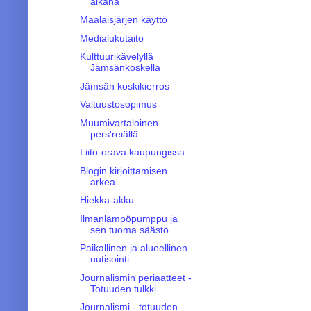
aikana
Maalaisjärjen käyttö
Medialukutaito
Kulttuurikävelyllä
Jämsänkoskella
Jämsän koskikierros
Valtuustosopimus
Muumivartaloinen
pers'reiällä
Liito-orava kaupungissa
Blogin kirjoittamisen
arkea
Hiekka-akku
Ilmanlämpöpumppu ja
sen tuoma säästö
Paikallinen ja alueellinen
uutisointi
Journalismin periaatteet -
Totuuden tulkki
Journalismi - totuuden