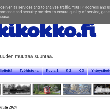
eliver its services and to analyze traffic. Your IP address and 
ormance and security metrics to ensure quality of service, gen
abuse.
ikokko.fi
aisuuden muuttaa suuntaa.
ipiteitä
Työhistoria
Kuvia 1
K 2
K 3
Yhteystied
ikuuta 2024