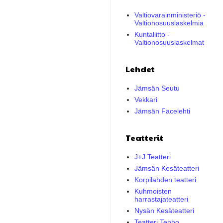
Valtiovarainministeriö -
Valtionosuuslaskelmia
Kuntaliitto -
Valtionosuuslaskelmat
Lehdet
Jämsän Seutu
Vekkari
Jämsän Facelehti
Teatterit
J+J Teatteri
Jämsän Kesäteatteri
Korpilahden teatteri
Kuhmoisten
harrastajateatteri
Nysän Kesäteatteri
Teatteri Tenho