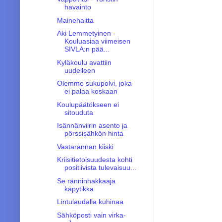
havainto
Mainehaitta
Aki Lemmetyinen -
Kouluasiaa viimeisen
SIVLA:n pää...
Kyläkoulu avattiin
uudelleen
Olemme sukupolvi, joka
ei palaa koskaan
Koulupäätökseen ei
sitouduta
Isännänviirin asento ja
pörssisähkön hinta
Vastarannan kiiski
Kriisitietoisuudesta kohti
positiivista tulevaisuu...
Se ränninhakkaaja
käpytikka
Lintulaudalla kuhinaa
Sähköposti vain virka-