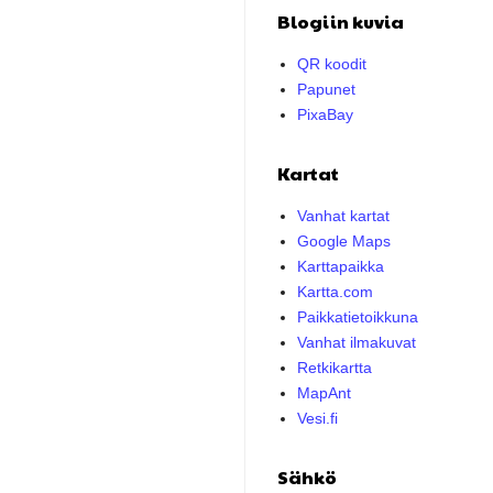
Blogiin kuvia
QR koodit
Papunet
PixaBay
Kartat
Vanhat kartat
Google Maps
Karttapaikka
Kartta.com
Paikkatietoikkuna
Vanhat ilmakuvat
Retkikartta
MapAnt
Vesi.fi
Sähkö