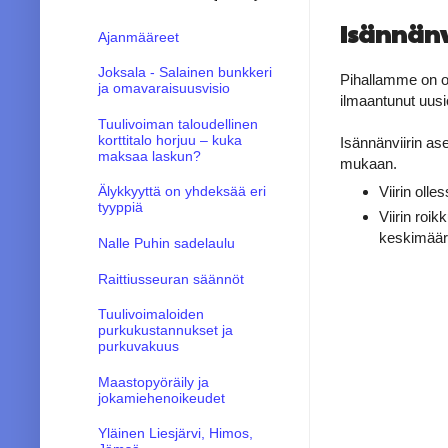
Isännänv
Ajanmääreet
Joksala - Salainen bunkkeri
Pihallamme on ol
ja omavaraisuusvisio
ilmaantunut uusio
Tuulivoiman taloudellinen
korttitalo horjuu – kuka
Isännänviirin as
maksaa laskun?
mukaan.
Älykkyyttä on yhdeksää eri
Viirin oll
tyyppiä
Viirin roi
keskimäär
Nalle Puhin sadelaulu
Raittiusseuran säännöt
Tuulivoimaloiden
purkukustannukset ja
purkuvakuus
Maastopyöräily ja
jokamiehenoikeudet
Yläinen Liesjärvi, Himos,