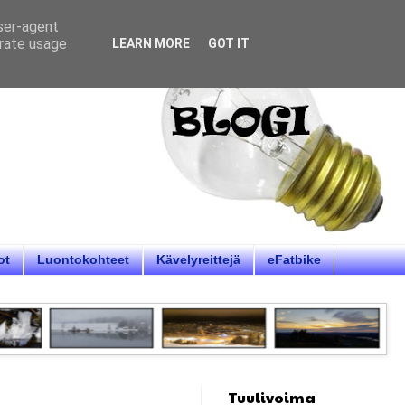
user-agent
erate usage
LEARN MORE
GOT IT
ot
Luontokohteet
Kävelyreittejä
eFatbike
Tuulivoima