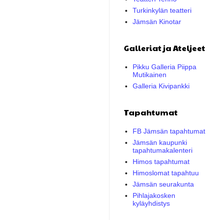
Turkinkylän teatteri
Jämsän Kinotar
Galleriat ja Ateljeet
Pikku Galleria Piippa
Mutikainen
Galleria Kivipankki
Tapahtumat
FB Jämsän tapahtumat
Jämsän kaupunki
tapahtumakalenteri
Himos tapahtumat
Himoslomat tapahtuu
Jämsän seurakunta
Pihlajakosken
kyläyhdistys