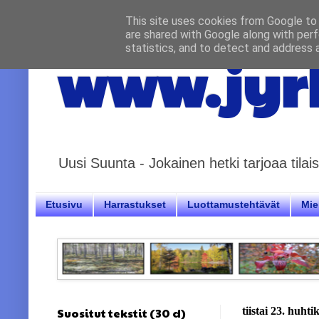
This site uses cookies from Google to d
are shared with Google along with perf
statistics, and to detect and address 
www.jyrk
Uusi Suunta - Jokainen hetki tarjoaa til
Etusivu
Harrastukset
Luottamustehtävät
Miel
Suositut tekstit (30 d)
tiistai 23. huht