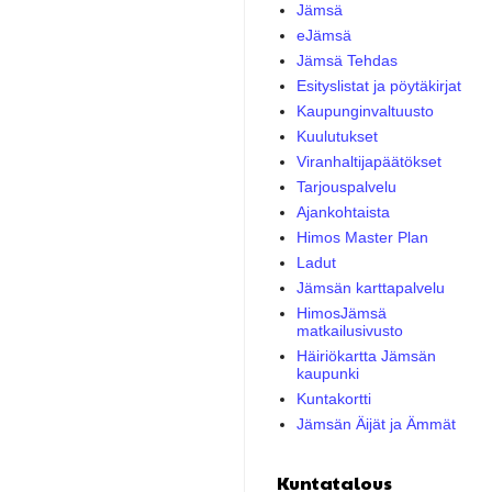
Jämsä
eJämsä
Jämsä Tehdas
Esityslistat ja pöytäkirjat
Kaupunginvaltuusto
Kuulutukset
Viranhaltijapäätökset
Tarjouspalvelu
Ajankohtaista
Himos Master Plan
Ladut
Jämsän karttapalvelu
HimosJämsä
matkailusivusto
Häiriökartta Jämsän
kaupunki
Kuntakortti
Jämsän Äijät ja Ämmät
Kuntatalous