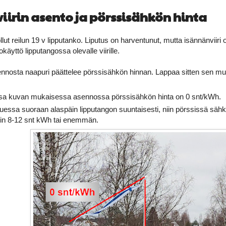
iirin asento ja pörssisähkön hinta
lut reilun 19 v lipputanko. Liputus on harventunut, mutta isännänviiri
käyttö lipputangossa olevalle viirille.
ennosta naapuri päättelee pörssisähkön hinnan. Lappaa sitten sen mu
essa kuvan mukaisessa asennossa pörssisähkön hinta on 0 snt/kWh.
kkuessa suoraan alaspäin lipputangon suuntaisesti, niin pörssissä sähk
in 8-12 snt kWh tai enemmän.