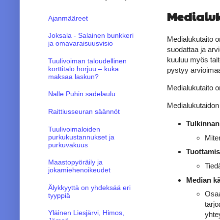
Medialuk
Ajanmääreet
Joksala - Salainen bunkkeri
Medialukutaito 
ja omavaraisuusvisio
suodattaa ja arvi
kuuluu myös taito
Tuulivoiman taloudellinen
korttitalo horjuu – kuka
pystyy arvioimaan
maksaa laskun?
Medialukutaito o
Nalle Puhin sadelaulu
Medialukutaidon
Raittiusseuran säännöt
Tulkinnan 
Tuulivoimaloiden
purkukustannukset ja
Miten
purkuvakuus
Tuott
amis
Maastopyöräily ja
Tied
jokamiehenoikeudet
Median kä
Älykkyyttä on yhdeksää eri
Osaa
tyyppiä
tarj
Yläinen Liesjärvi, Himos,
yhte