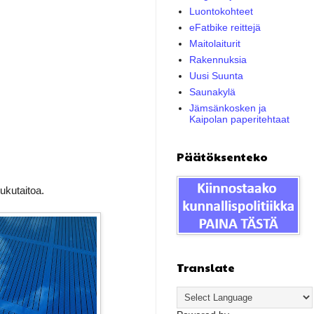
Luontokohteet
eFatbike reittejä
Maitolaiturit
Rakennuksia
Uusi Suunta
Saunakylä
Jämsänkosken ja
Kaipolan paperitehtaat
Päätöksenteko
lukutaitoa.
Translate