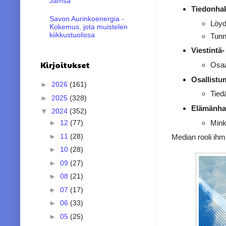
Jämsä
Tiedonhaku
Savon Aurinkoenergia -
Löyd
Kokemus, jota muistelen
kiikkustuolissa
Tunn
Viestintä-
Kirjoitukset
Osaa
Osallistu
►
2026
(161)
Tiedä
►
2025
(328)
Elämänhall
▼
2024
(352)
Minkä
►
12
(77)
►
11
(28)
Median rooli ihm
►
10
(28)
►
09
(27)
►
08
(21)
►
07
(17)
►
06
(33)
►
05
(25)