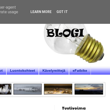
user-agent
erate usage
LEARN MORE
GOT IT
ot
Luontokohteet
Kävelyreittejä
eFatbike
Tuulivoima