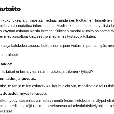
utaito
on kyky lukea ja ymmärtää mediaa, nähdä sen tuottamien ilmiselvien 
oida vastaanotettua informaatiota. Medialukutaito on siten tavallista lu
 käyttää asianmukaisia laitteita. Kriittinen medialukutaito painottaa ta
 mediasisältöjä kriittisesti ja median esitystapoja tulkiten.
n laaja taitokokonaisuus. Lukutaidon sijaan voitaisiin puhua myös medi
 osa-alueet
taidot:
 tulkitset erilaisia viestinnän muotoja ja piilomerkityksiä?
en taidot ja luovuus:
ätkö, miten ja miksi esimerkiksi kauhuelokuvia, mobiilipelejä tai uutis
yttötaidot
(myös tvt-taidot):
tko hyödyntää erilaisia mediavälineitä (esim. tietokone tai älypuhelin)
oamia mediasisältöjä (esim. somekanavat tai tekstinkäsittelyohjelma) 
yksissä