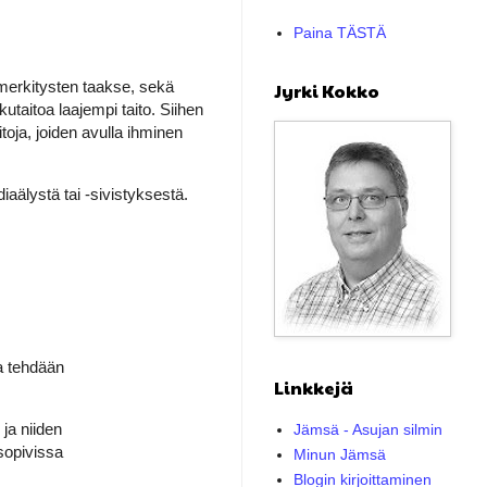
Paina TÄSTÄ
merkitysten taakse, sekä
Jyrki Kokko
kutaitoa laajempi taito. Siihen
itoja, joiden avulla ihminen
aälystä tai -sivistyksestä.
ia tehdään
Linkkejä
 ja niiden
Jämsä - Asujan silmin
sopivissa
Minun Jämsä
Blogin kirjoittaminen