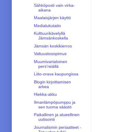
Sähköposti vain virka-
aikana
Maalaisjärjen käyttö
Medialukutaito
Kulttuurikävelyllä
Jämsänkoskella
Jämsän koskikierros
Valtuustosopimus
Muumivartaloinen
pers'reiällä
Liito-orava kaupungissa
Blogin kirjoittamisen
arkea
Hiekka-akku
Ilmanlämpöpumppu ja
sen tuoma säästö
Paikallinen ja alueellinen
uutisointi
Journalismin periaatteet -
Totuuden tulkki