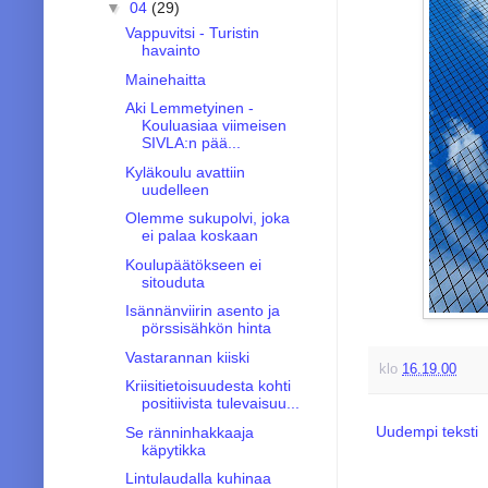
▼
04
(29)
Vappuvitsi - Turistin
havainto
Mainehaitta
Aki Lemmetyinen -
Kouluasiaa viimeisen
SIVLA:n pää...
Kyläkoulu avattiin
uudelleen
Olemme sukupolvi, joka
ei palaa koskaan
Koulupäätökseen ei
sitouduta
Isännänviirin asento ja
pörssisähkön hinta
Vastarannan kiiski
klo
16.19.00
Kriisitietoisuudesta kohti
positiivista tulevaisuu...
Uudempi teksti
Se ränninhakkaaja
käpytikka
Lintulaudalla kuhinaa