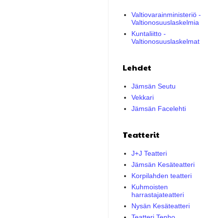
Valtiovarainministeriö -
Valtionosuuslaskelmia
Kuntaliitto -
Valtionosuuslaskelmat
Lehdet
Jämsän Seutu
Vekkari
Jämsän Facelehti
Teatterit
J+J Teatteri
Jämsän Kesäteatteri
Korpilahden teatteri
Kuhmoisten
harrastajateatteri
Nysän Kesäteatteri
Teatteri Tenho