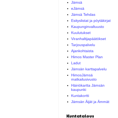
Jämsä
eJämsä
Jämsä Tehdas
Esityslistat ja pöytäkirjat
Kaupunginvaltuusto
Kuulutukset
Viranhaltijapäätökset
Tarjouspalvelu
Ajankohtaista
Himos Master Plan
Ladut
Jämsän karttapalvelu
HimosJämsä
matkailusivusto
Häiriökartta Jämsän
kaupunki
Kuntakortti
Jämsän Äijät ja Ämmät
Kuntatalous