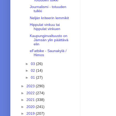
Journalismi - totuuden
tulkki
Neljän kriteerin lemmikit
Hippulat vinkuu tai
hippulat vinkuen
Kaupunginvaltuusto on
Jämsän ylin päättävä
elin
eFatbike - Saunakylä /
Himos
►
03
(26)
►
02
(14)
►
01
(27)
►
2023
(290)
►
2022
(274)
►
2021
(338)
►
2020
(241)
►
2019
(207)