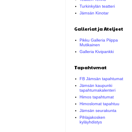
Turkinkylän teatteri
Jämsän Kinotar
Galleriat ja Ateljeet
Pikku Galleria Piippa
Mutikainen
Galleria Kivipankki
Tapahtumat
FB Jämsän tapahtumat
Jämsän kaupunki
tapahtumakalenteri
Himos tapahtumat
Himoslomat tapahtuu
Jämsän seurakunta
Pihlajakosken
kyläyhdistys