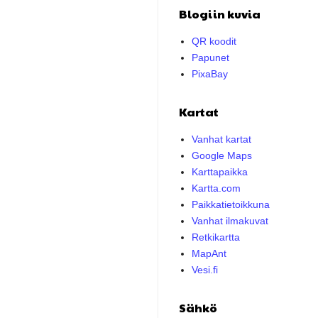
Blogiin kuvia
QR koodit
Papunet
PixaBay
Kartat
Vanhat kartat
Google Maps
Karttapaikka
Kartta.com
Paikkatietoikkuna
Vanhat ilmakuvat
Retkikartta
MapAnt
Vesi.fi
Sähkö