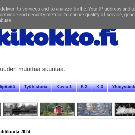
eliver its services and to analyze traffic. Your IP address and 
ormance and security metrics to ensure quality of service, gen
abuse.
ikokko.fi
aisuuden muuttaa suuntaa.
ipiteitä
Työhistoria
Kuvia 1
K 2
K 3
Yhteystied
uhtikuuta 2024