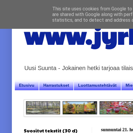
This site uses cookies from Google to d
are shared with Google along with perf
statistics, and to detect and address 
www.jyrk
Uusi Suunta - Jokainen hetki tarjoaa til
Etusivu
Harrastukset
Luottamustehtävät
Miel
Suositut tekstit (30 d)
sunnuntai 21. h