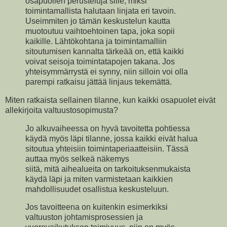
osapuolien perusteluja sille, miksi
toimintamallista halutaan linjata eri tavoin.
Useimmiten jo tämän keskustelun kautta
muotoutuu vaihtoehtoinen tapa, joka sopii
kaikille. Lähtökohtana ja toimintamalliin
sitoutumisen kannalta tärkeää on, että kaikki
voivat seisoja toimintatapojen takana. Jos
yhteisymmärrystä ei synny, niin silloin voi olla
parempi ratkaisu jättää linjaus tekemättä.
Miten ratkaista sellainen tilanne, kun kaikki osapuolet eivät
allekirjoita valtuustosopimusta?
Jo alkuvaiheessa on hyvä tavoitetta pohtiessa
käydä myös läpi tilanne, jossa kaikki eivät halua
sitoutua yhteisiin toimintaperiaatteisiin. Tässä
auttaa myös selkeä näkemys
siitä, mitä aihealueita on tarkoituksenmukaista
käydä läpi ja miten varmistetaan kaikkien
mahdollisuudet osallistua keskusteluun.
Jos tavoitteena on kuitenkin esimerkiksi
valtuuston johtamisprosessien ja