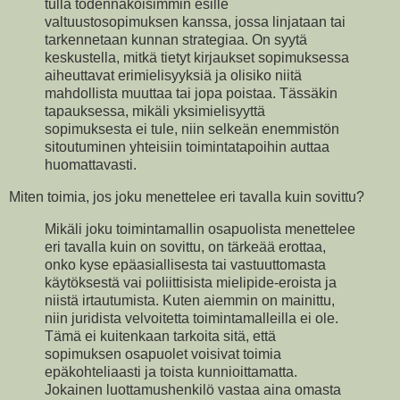
tulla todennäköisimmin esille
valtuustosopimuksen kanssa, jossa linjataan tai
tarkennetaan kunnan strategiaa. On syytä
keskustella, mitkä tietyt kirjaukset sopimuksessa
aiheuttavat erimielisyyksiä ja olisiko niitä
mahdollista muuttaa tai jopa poistaa. Tässäkin
tapauksessa, mikäli yksimielisyyttä
sopimuksesta ei tule, niin selkeän enemmistön
sitoutuminen yhteisiin toimintatapoihin auttaa
huomattavasti.
Miten toimia, jos joku menettelee eri tavalla kuin sovittu?
Mikäli joku toimintamallin osapuolista menettelee
eri tavalla kuin on sovittu, on tärkeää erottaa,
onko kyse epäasiallisesta tai vastuuttomasta
käytöksestä vai poliittisista mielipide-eroista ja
niistä irtautumista. Kuten aiemmin on mainittu,
niin juridista velvoitetta toimintamalleilla ei ole.
Tämä ei kuitenkaan tarkoita sitä, että
sopimuksen osapuolet voisivat toimia
epäkohteliaasti ja toista kunnioittamatta.
Jokainen luottamushenkilö vastaa aina omasta