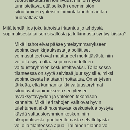
vuorovaikutuksen toimivuus, niin on myös
tunnistettava, että selkeän enemmistön
sitoutuminen yhteisiin toimintatapoihin auttaa
huomattavasti.
Mitä tehdä, jos joku tahoista irtaantuu jo tehdystä
sopimuksesta tai sen sisällöstä ja tulkinnasta syntyy kiistaa?
Mikäli tahot eivät pääse yhteisymmärrykseen
sopimuksen kirjauksesta ja poliittiset
voimasuhteet ovat muuttuneet merkittävästi, niin
voi olla syytä ottaa sopimus uudelleen
valtuustoryhmien keskusteltavaksi. Tällaisessa
tilanteessa on syytä selvittää juurisyy sille, miksi
sopimuksesta halutaan irrottautua. On erityisen
tärkeää, että kunnan kaikki valtuustoryhmät
sitoutuvat sopimukseen sen yleisen
hyväksyttävyyden ja yhteisen tekemisen
kannalta. Mikäli eri tahojen välit ovat hyvin
tulehtuneet eikä rakentavaa keskustelua pystytä
käydä valtuustoryhmien kesken, niin
ulkopuolisesta, puolueettomasta selvittelijästä
voi olla tilanteessa apua. Tällainen tilanne voi