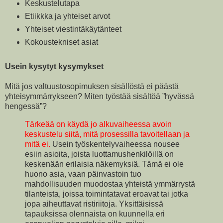
Keskustelutapa
Etiikkka ja yhteiset arvot
Yhteiset viestintäkäytänteet
Kokoustekniset asiat
Usein kysytyt kysymykset
Mitä jos valtuustosopimuksen sisällöstä ei päästä
yhteisymmärrykseen? Miten työstää sisältöä ”hyvässä
hengessä”?
Tärkeää on käydä jo alkuvaiheessa avoin
keskustelu siitä, mitä prosessilla tavoitellaan ja
mitä ei.
Usein työskentelyvaiheessa nousee
esiin asioita, joista luottamushenkilöillä on
keskenään erilaisia näkemyksiä. Tämä ei ole
huono asia, vaan päinvastoin tuo
mahdollisuuden muodostaa yhteistä ymmärrystä
tilanteista, joissa toimintatavat eroavat tai jotka
jopa aiheuttavat ristiriitoja. Yksittäisissä
tapauksissa olennaista on kuunnella eri