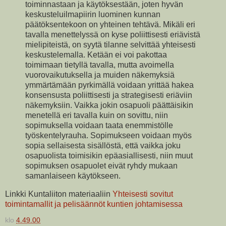
toiminnastaan ja käytöksestään, joten hyvän
keskusteluilmapiirin luominen kunnan
päätöksentekoon on yhteinen tehtävä. Mikäli eri
tavalla menettelyssä on kyse poliittisesti eriävistä
mielipiteistä, on syytä tilanne selvittää yhteisesti
keskustelemalla. Ketään ei voi pakottaa
toimimaan tietyllä tavalla, mutta avoimella
vuorovaikutuksella ja muiden näkemyksiä
ymmärtämään pyrkimällä voidaan yrittää hakea
konsensusta poliittisesti ja strategisesti eriäviin
näkemyksiin. Vaikka jokin osapuoli päättäisikin
menetellä eri tavalla kuin on sovittu, niin
sopimuksella voidaan taata enemmistölle
työskentelyrauha. Sopimukseen voidaan myös
sopia sellaisesta sisällöstä, että vaikka joku
osapuolista toimisikin epäasiallisesti, niin muut
sopimuksen osapuolet eivät ryhdy mukaan
samanlaiseen käytökseen.
Linkki Kuntaliiton materiaaliin
Yhteisesti sovitut
toimintamallit ja pelisäännöt kuntien johtamisessa
klo
4.49.00