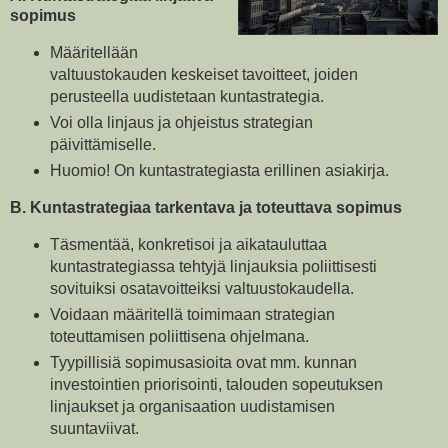
sopimus
Määritellään
valtuustokauden keskeiset tavoitteet, joiden
perusteella uudistetaan kuntastrategia.
Voi olla linjaus ja ohjeistus strategian
päivittämiselle.
Huomio! On kuntastrategiasta erillinen asiakirja.
B. Kuntastrategiaa tarkentava ja toteuttava sopimus
Täsmentää, konkretisoi ja aikatauluttaa
kuntastrategiassa tehtyjä linjauksia poliittisesti
sovituiksi osatavoitteiksi valtuustokaudella.
Voidaan määritellä toimimaan strategian
toteuttamisen poliittisena ohjelmana.
Tyypillisiä sopimusasioita ovat mm. kunnan
investointien priorisointi, talouden sopeutuksen
linjaukset ja organisaation uudistamisen
suuntaviivat.