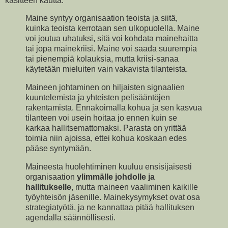
käsitteen kautta.
Maine syntyy organisaation teoista ja siitä,
kuinka teoista kerrotaan sen ulkopuolella. Maine
voi joutua uhatuksi, sitä voi kohdata mainehaitta
tai jopa mainekriisi. Maine voi saada suurempia
tai pienempiä kolauksia, mutta kriisi-sanaa
käytetään mieluiten vain vakavista tilanteista.
Maineen johtaminen on hiljaisten signaalien
kuuntelemista ja yhteisten pelisääntöjen
rakentamista. Ennakoimalla kohua ja sen kasvua
tilanteen voi usein hoitaa jo ennen kuin se
karkaa hallitsemattomaksi. Parasta on yrittää
toimia niin ajoissa, ettei kohua koskaan edes
pääse syntymään.
Maineesta huolehtiminen kuuluu ensisijaisesti
organisaation
ylimmälle johdolle ja
hallitukselle
, mutta maineen vaaliminen kaikille
työyhteisön jäsenille. Mainekysymykset ovat osa
strategiatyötä, ja ne kannattaa pitää hallituksen
agendalla säännöllisesti.