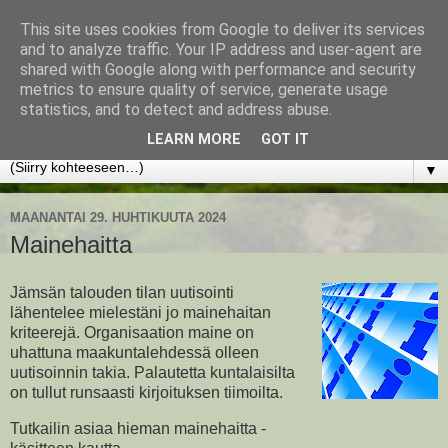
This site uses cookies from Google to deliver its services
www.jyrkikokko.fi
and to analyze traffic. Your IP address and user-agent are
shared with Google along with performance and security
metrics to ensure quality of service, generate usage
Uusi Suunta - Jokainen hetki tarjoaa tilaisuuden muuttaa
statistics, and to detect and address abuse.
suuntaa.
LEARN MORE
GOT IT
▼
MAANANTAI 29. HUHTIKUUTA 2024
Mainehaitta
Jämsän talouden tilan uutisointi
lähentelee mielestäni jo mainehaitan
kriteerejä. Organisaation maine on
uhattuna maakuntalehdessä olleen
uutisoinnin takia. Palautetta kuntalaisilta
on tullut runsaasti kirjoituksen tiimoilta.
Tutkailin asiaa hieman mainehaitta -