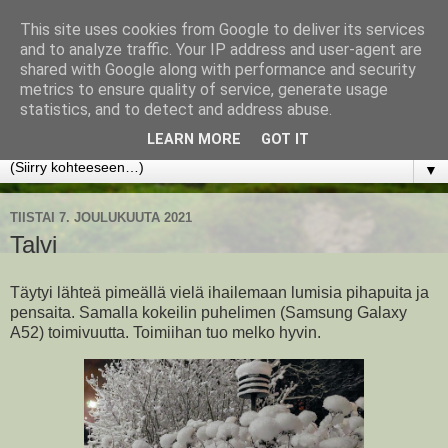
This site uses cookies from Google to deliver its services
www.jyrkikokko.fi
and to analyze traffic. Your IP address and user-agent are
shared with Google along with performance and security
metrics to ensure quality of service, generate usage
Uusi Suunta - Jokainen hetki tarjoaa tilaisuuden muuttaa
statistics, and to detect and address abuse.
suuntaa.
LEARN MORE
GOT IT
▼
TIISTAI 7. JOULUKUUTA 2021
Talvi
Täytyi lähteä pimeällä vielä ihailemaan lumisia pihapuita ja
pensaita. Samalla kokeilin puhelimen (Samsung Galaxy
A52) toimivuutta. Toimiihan tuo melko hyvin.