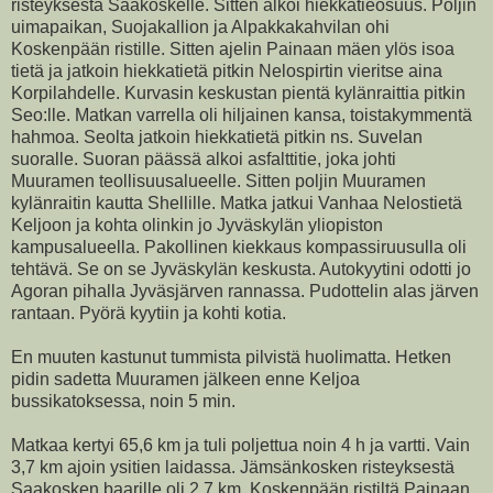
risteyksestä Saakoskelle. Sitten alkoi hiekkatieosuus. Poljin
uimapaikan, Suojakallion ja Alpakkakahvilan ohi
Koskenpään ristille. Sitten ajelin Painaan mäen ylös isoa
tietä ja jatkoin hiekkatietä pitkin Nelospirtin vieritse aina
Korpilahdelle. Kurvasin keskustan pientä kylänraittia pitkin
Seo:lle. Matkan varrella oli hiljainen kansa, toistakymmentä
hahmoa. Seolta jatkoin hiekkatietä pitkin ns. Suvelan
suoralle. Suoran päässä alkoi asfalttitie, joka johti
Muuramen teollisuusalueelle. Sitten poljin Muuramen
kylänraitin kautta Shellille. Matka jatkui Vanhaa Nelostietä
Keljoon ja kohta olinkin jo Jyväskylän yliopiston
kampusalueella. Pakollinen kiekkaus kompassiruusulla oli
tehtävä. Se on se Jyväskylän keskusta. Autokyytini odotti jo
Agoran pihalla Jyväsjärven rannassa. Pudottelin alas järven
rantaan. Pyörä kyytiin ja kohti kotia.
En muuten kastunut tummista pilvistä huolimatta. Hetken
pidin sadetta Muuramen jälkeen enne Keljoa
bussikatoksessa, noin 5 min.
Matkaa kertyi 65,6 km ja tuli poljettua noin 4 h ja vartti. Vain
3,7 km ajoin ysitien laidassa. Jämsänkosken risteyksestä
Saakosken baarille oli 2,7 km. Koskenpään ristiltä Painaan