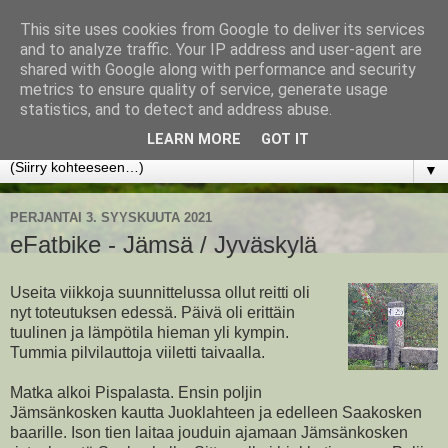
This site uses cookies from Google to deliver its services
www.jyrkikokko.fi
and to analyze traffic. Your IP address and user-agent are
shared with Google along with performance and security
metrics to ensure quality of service, generate usage
Uusi Suunta - Jokainen hetki tarjoaa tilaisuuden muuttaa
statistics, and to detect and address abuse.
suuntaa.
LEARN MORE
GOT IT
▼
PERJANTAI 3. SYYSKUUTA 2021
eFatbike - Jämsä / Jyväskylä
Useita viikkoja suunnittelussa ollut reitti oli
nyt toteutuksen edessä. Päivä oli erittäin
tuulinen ja lämpötila hieman yli kympin.
Tummia pilvilauttoja viiletti taivaalla.
Matka alkoi Pispalasta. Ensin poljin
Jämsänkosken kautta Juoklahteen ja edelleen Saakosken
baarille. Ison tien laitaa jouduin ajamaan Jämsänkosken