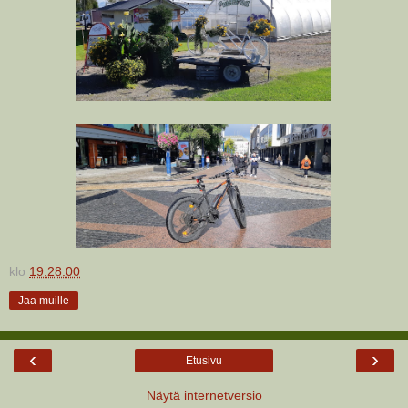
klo
19.28.00
Jaa muille
‹
›
Etusivu
Näytä internetversio