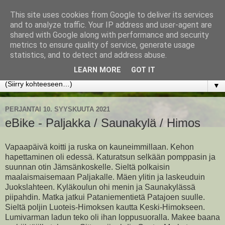
This site uses cookies from Google to deliver its services
www.jyrkikokko.fi
and to analyze traffic. Your IP address and user-agent are
shared with Google along with performance and security
metrics to ensure quality of service, generate usage
Uusi Suunta - Jokainen hetki tarjoaa tilaisuuden muuttaa
statistics, and to detect and address abuse.
suuntaa.
LEARN MORE
GOT IT
▼
PERJANTAI 10. SYYSKUUTA 2021
eBike - Paljakka / Saunakylä / Himos
Vapaapäivä koitti ja ruska on kauneimmillaan. Kehon
hapettaminen oli edessä. Katuratsun selkään pomppasin ja
suunnan otin Jämsänkoskelle. Sieltä polkaisin
maalaismaisemaan Paljakalle. Mäen ylitin ja laskeuduin
Juokslahteen. Kyläkoulun ohi menin ja Saunakylässä
piipahdin. Matka jatkui Pataniementietä Patajoen suulle.
Sieltä poljin Luoteis-Himoksen kautta Keski-Himokseen.
Lumivarman ladun teko oli ihan loppusuoralla. Makee baana