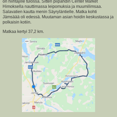
on hiihtäjille tulossa. Sitten piipahdin Center Market
Himoksella nauttimassa leipomuksia ja muumilimsaa.
Salavatien kautta menin Säyryläntielle. Matka kohti
Jämsäää oli edessä. Muutaman asian hoidin keskustassa ja
polkaisin kotiin.
Matkaa kertyi 37,2 km.