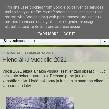
This site uses cookies from Google to deliver its services
www.jyrkikokko.fi
and to analyze traffic. Your IP address and user-agent are
shared with Google along with performance and security
metrics to ensure quality of service, generate usage
Uusi Suunta - Jokainen hetki tarjoaa tilaisuuden muuttaa
statistics, and to detect and address abuse.
suuntaa.
LEARN MORE
GOT IT
▼
PERJANTAI 1. TAMMIKUUTA 2021
Hieno alku vuodelle 2021
Vuosi 2021 alkaa ainakin visuaalisesti erittäin upeasti. Puut
ovat kuin sokerihuurrettuja. Pressan puhe ja ulos
käppäilemään. Lisää pakkasta ja lunta, niin saadaan oikea
vanhanajan talvi.