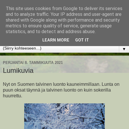
This site uses cookies from Google to deliver its services
www.jyrkikokko.fi
and to analyze traffic. Your IP address and user-agent are
shared with Google along with performance and security
metrics to ensure quality of service, generate usage
Uusi Suunta - Jokainen hetki tarjoaa tilaisuuden muuttaa
statistics, and to detect and address abuse.
suuntaa.
LEARN MORE
GOT IT
▼
PERJANTAI 8. TAMMIKUUTA 2021
Lumikuvia
Nyt on Suomen talvinen luonto kauneimmillaan. Lunta on
puun oksat täynnä ja talvinen luonto on kuin sokerilla
huurrettu.