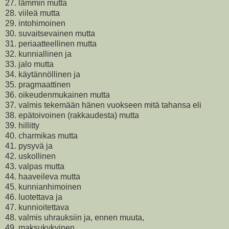
27. lämmin mutta
28. viileä mutta
29. intohimoinen
30. suvaitsevainen mutta
31. periaatteellinen mutta
32. kunniallinen ja
33. jalo mutta
34. käytännöllinen ja
35. pragmaattinen
36. oikeudenmukainen mutta
37. valmis tekemään hänen vuokseen mitä tahansa eli
38. epätoivoinen (rakkaudesta) mutta
39. hillitty
40. charmikas mutta
41. pysyvä ja
42. uskollinen
43. valpas mutta
44. haaveileva mutta
45. kunnianhimoinen
46. luotettava ja
47. kunnioitettava
48. valmis uhrauksiin ja, ennen muuta,
49. maksukykyinen.