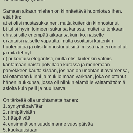
Samaan aikaan miehen on kiinnitettävä huomiota siihen,
että hän:
a) ei olisi mustasukkainen, mutta kuitenkin kiinnostunut
b) tulisi hyvin toimeen sukunsa kanssa, muttei kuitenkaan
uhraisi sille enempää aikaansa kuin ko. naiselle
c) antaisi naiselle vapautta, mutta osoittaisi kuitenkin
huolenpitoa ja olisi kiinnostunut siitä, missä nainen on ollut
ja mitä tehnyt
d) pukeutuisi elegantisti, mutta olisi kuitenkin valmis
kantamaan naista polvillaan kurassa ja menemään
parvekkeen kautta sisään, jos hän on unohtanut avaimensa,
tai ottamaan kiinni ja mukiloimaan varkaan, joka on ottanut
hänen laukkunsa, jossa oli niinkin elämälle välttämättömiä
asioita kuin peili ja huulirasva.
On tärkeää olla unohtamatta hänen:
1. syntymäpäivïään
2. nimipäiviään
3. hääpäivää
4. ensimmäisen suudelmanne vuosipäivää
5. kuukautisiaan