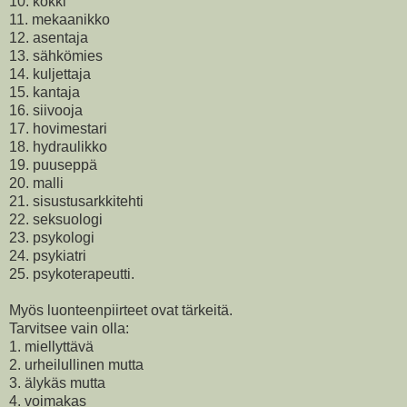
10. kokki
11. mekaanikko
12. asentaja
13. sähkömies
14. kuljettaja
15. kantaja
16. siivooja
17. hovimestari
18. hydraulikko
19. puuseppä
20. malli
21. sisustusarkkitehti
22. seksuologi
23. psykologi
24. psykiatri
25. psykoterapeutti.
Myös luonteenpiirteet ovat tärkeitä.
Tarvitsee vain olla:
1. miellyttävä
2. urheilullinen mutta
3. älykäs mutta
4. voimakas