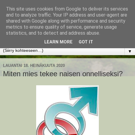
This site uses cookies from Google to deliver its services
www.jyrkikokko.fi
and to analyze traffic. Your IP address and user-agent are
shared with Google along with performance and security
metrics to ensure quality of service, generate usage
Uusi Suunta - Jokainen hetki tarjoaa tilaisuuden muuttaa
statistics, and to detect and address abuse.
suuntaa.
LEARN MORE
GOT IT
▼
LAUANTAI 18. HEINÄKUUTA 2020
Miten mies tekee naisen onnelliseksi?