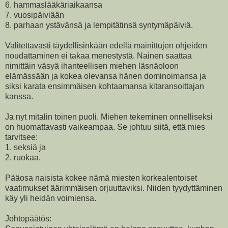
6. hammaslääkäriaikaansa
7. vuosipäiviään
8. parhaan ystävänsä ja lempitätinsä syntymäpäiviä.
Valitettavasti täydellisinkään edellä mainittujen ohjeiden
noudattaminen ei takaa menestystä. Nainen saattaa
nimittäin väsyä ihanteellisen miehen läsnäoloon
elämässään ja kokea olevansa hänen dominoimansa ja
siksi karata ensimmäisen kohtaamansa kitaransoittajan
kanssa.
Ja nyt mitalin toinen puoli. Miehen tekeminen onnelliseksi
on huomattavasti vaikeampaa. Se johtuu siitä, että mies
tarvitsee:
1. seksiä ja
2. ruokaa.
Pääosa naisista kokee nämä miesten korkealentoiset
vaatimukset äärimmäisen orjuuttaviksi. Niiden tyydyttäminen
käy yli heidän voimiensa.
Johtopäätös: