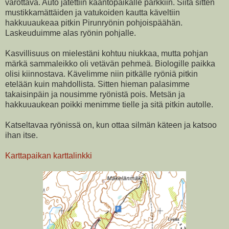
varottava. Auto jätettiin kääntöpaikalle parkkiin. Siitä sitten
mustikkamättäiden ja vatukoiden kautta käveltiin
hakkuuaukeaa pitkin Pirunryönin pohjoispäähän.
Laskeuduimme alas ryönin pohjalle.
Kasvillisuus on mielestäni kohtuu niukkaa, mutta pohjan
märkä sammaleikko oli vetävän pehmeä. Biologille paikka
olisi kiinnostava. Kävelimme niin pitkälle ryöniä pitkin
etelään kuin mahdollista. Sitten hieman palasimme
takaisinpäin ja nousimme ryönistä pois. Metsän ja
hakkuuaukean poikki menimme tielle ja sitä pitkin autolle.
Katseltavaa ryönissä on, kun ottaa silmän käteen ja katsoo
ihan itse.
Karttapaikan karttalinkki