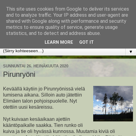
This site uses cookies from Google to deliver its services
www.jyrkikokko.fi
and to analyze traffic. Your IP address and user-agent are
shared with Google along with performance and security
metrics to ensure quality of service, generate usage
Uusi Suunta - Jokainen hetki tarjoaa tilaisuuden muuttaa
statistics, and to detect and address abuse.
suuntaa.
LEARN MORE
GOT IT
▼
SUNNUNTAI 26. HEINÄKUUTA 2020
Pirunryöni
Keväällä käytiin jo Pirunryönissä vielä
lumisena aikana. Silloin auto jätettiin
Elimäen talon pohjoispuolelle. Nyt
otettiin uusi kesäreissu.
Nyt kuivaan kesäaikaan ajettiin
kääntöpaikalle saakka. Tien runko oli
kuiva ja tie oli hyvässä kunnossa. Muutamia kiviä oli