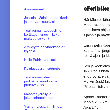
eFatbike
Ajanmääreet
Joksala - Salainen bunkkeri
Häntäluu oli kiha
ja omavaraisuusvisio
Maastokartat sov
puhelimen ohjaus
Tuulivoiman taloudellinen
korttitalo horjuu – kuka
sijainnin ja näy
maksaa laskun?
Ensin ajelin Kääp
Älykkyyttä on yhdeksää eri
kautta Paviljongi
tyyppiä
reittiä ajelin j
Nalle Puhin sadelaulu
Sen jälkeen alko
Raittiusseuran säännöt
liikkuvaa sinistä
endurourat eivät 
Tuulivoimaloiden
purkukustannukset ja
Myllymäestä lask
purkuvakuus
Pispalan tuli vas
Maastopyöräily ja
Sports Tracker n
jokamiehenoikeudet
Matka 29,2 km
Yläinen Liesjärvi, Himos,
Aika 1:48