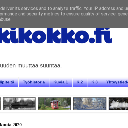
eliver its services and to analyze traffic. Your IP address and 
ormance and security metrics to ensure quality of service, gen
abuse.
ikokko.fi
aisuuden muuttaa suuntaa.
ipiteitä
Työhistoria
Kuvia 1
K 2
K 3
Yhteystied
näkuuta 2020