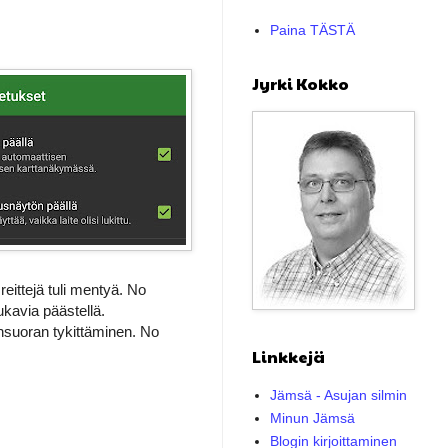
Paina TÄSTÄ
Jyrki Kokko
reittejä tuli mentyä. No
ukavia päästellä.
nsuoran tykittäminen. No
Linkkejä
Jämsä - Asujan silmin
Minun Jämsä
Blogin kirjoittaminen