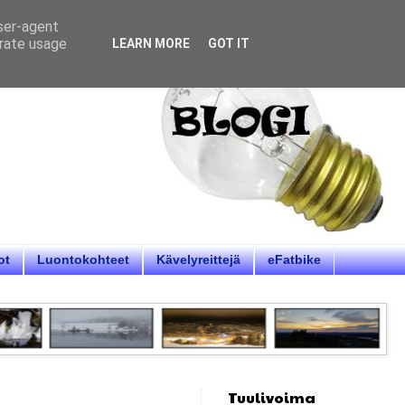
user-agent
erate usage
LEARN MORE
GOT IT
ot
Luontokohteet
Kävelyreittejä
eFatbike
Tuulivoima