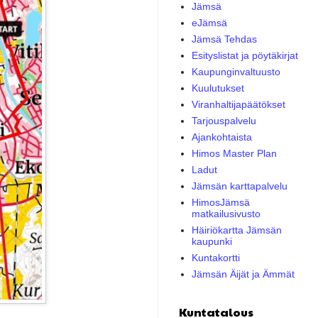
Jämsä
eJämsä
Jämsä Tehdas
Esityslistat ja pöytäkirjat
Kaupunginvaltuusto
Kuulutukset
Viranhaltijapäätökset
Tarjouspalvelu
Ajankohtaista
Himos Master Plan
Ladut
Jämsän karttapalvelu
HimosJämsä
matkailusivusto
Häiriökartta Jämsän
kaupunki
Kuntakortti
Jämsän Äijät ja Ämmät
Kuntatalous