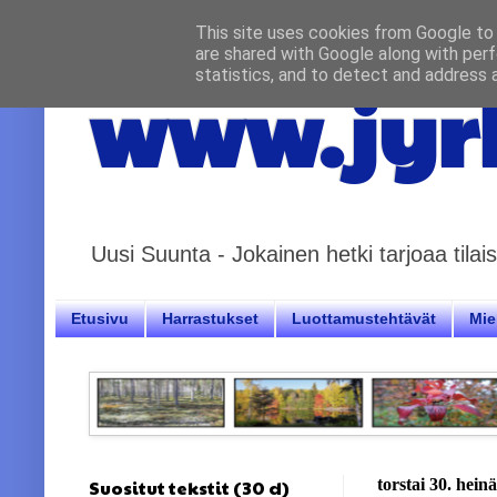
This site uses cookies from Google to d
are shared with Google along with perf
statistics, and to detect and address 
www.jyrk
Uusi Suunta - Jokainen hetki tarjoaa til
Etusivu
Harrastukset
Luottamustehtävät
Miel
Suositut tekstit (30 d)
torstai 30. hei