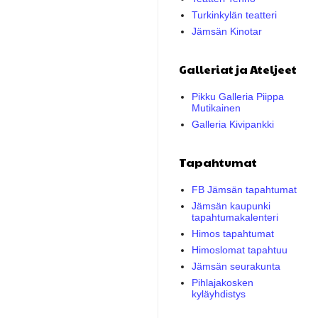
Turkinkylän teatteri
Jämsän Kinotar
Galleriat ja Ateljeet
Pikku Galleria Piippa
Mutikainen
Galleria Kivipankki
Tapahtumat
FB Jämsän tapahtumat
Jämsän kaupunki
tapahtumakalenteri
Himos tapahtumat
Himoslomat tapahtuu
Jämsän seurakunta
Pihlajakosken
kyläyhdistys