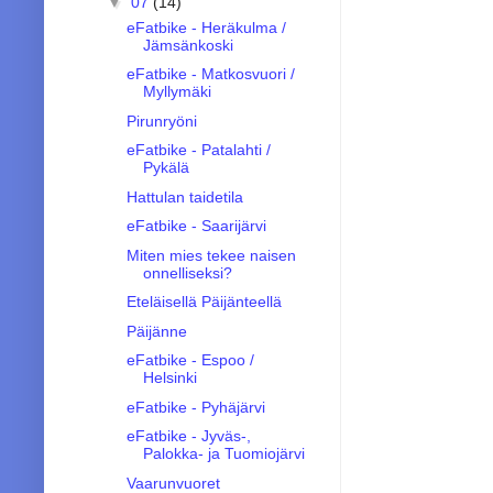
▼
07
(14)
eFatbike - Heräkulma /
Jämsänkoski
eFatbike - Matkosvuori /
Myllymäki
Pirunryöni
eFatbike - Patalahti /
Pykälä
Hattulan taidetila
eFatbike - Saarijärvi
Miten mies tekee naisen
onnelliseksi?
Eteläisellä Päijänteellä
Päijänne
eFatbike - Espoo /
Helsinki
eFatbike - Pyhäjärvi
eFatbike - Jyväs-,
Palokka- ja Tuomiojärvi
Vaarunvuoret