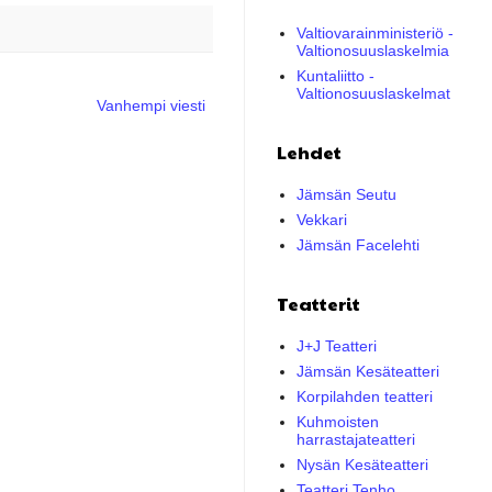
Valtiovarainministeriö -
Valtionosuuslaskelmia
Kuntaliitto -
Valtionosuuslaskelmat
Vanhempi viesti
Lehdet
Jämsän Seutu
Vekkari
Jämsän Facelehti
Teatterit
J+J Teatteri
Jämsän Kesäteatteri
Korpilahden teatteri
Kuhmoisten
harrastajateatteri
Nysän Kesäteatteri
Teatteri Tenho