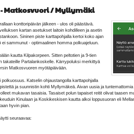
 - Matkosvuori / Myllymäki
rallaan konttoripäivän jälkeen - ulos oli päästävä.
elluksen kartan asetukset laitoin kohdilleen ja asetin
tankoon. Sininen piste karttapohjalla kertoi koko ajan
ttö ei sammunut - optimaalinen homma polkuajeluun.
älän kautta Kilpakorpeen. Sitten peltotien ja 9-tien
n takateille Partalankoskelle. Kärrypoluksi merkittyä
a kiersin Matkosvuoren myötäpäivään.
i polkuosuus. Katselin ohjaustangolla karttapohjalla
 pistettä ja suunnistin kohti Myllymäkeä. Aivan uusia ja tuntemattomia 
olleet mukavan tasaisia. Tasaiset polun tapaiset reitit olivat taasen m
euduin Kinulaan ja Koskikeskisen kautta alkoi loppusuoran eli Mella
taan hyvin pian.
äytti seuraavaa: