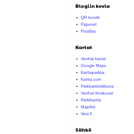
Blogiin kuvia
QR koodit
Papunet
PixaBay
Kartat
Vanhat kartat
Google Maps
Karttapaikka
Kartta.com
Paikkatietoikkuna
Vanhat ilmakuvat
Retkikartta
MapAnt
Vesi.fi
Sähkö