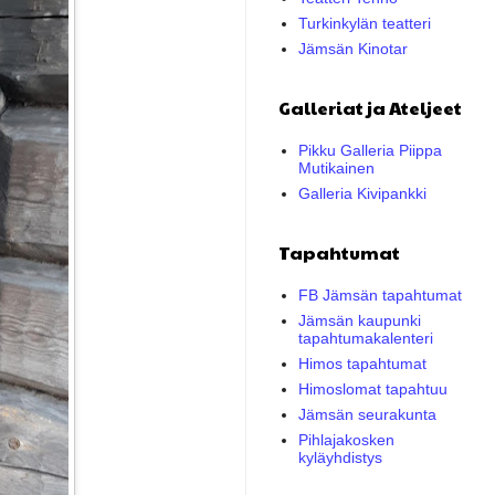
Turkinkylän teatteri
Jämsän Kinotar
Galleriat ja Ateljeet
Pikku Galleria Piippa
Mutikainen
Galleria Kivipankki
Tapahtumat
FB Jämsän tapahtumat
Jämsän kaupunki
tapahtumakalenteri
Himos tapahtumat
Himoslomat tapahtuu
Jämsän seurakunta
Pihlajakosken
kyläyhdistys