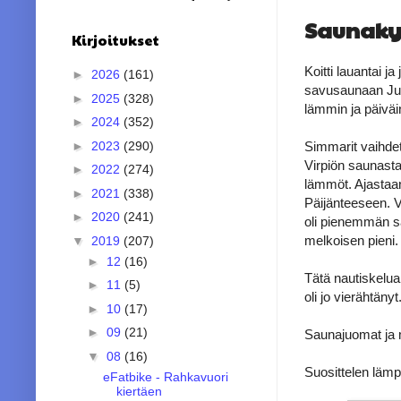
Saunaky
Kirjoitukset
Koitti lauantai 
►
2026
(161)
savusaunaan Juok
►
2025
(328)
lämmin ja päiväine
►
2024
(352)
Simmarit vaihdet
►
2023
(290)
Virpiön saunasta
►
2022
(274)
lämmöt. Ajastaan,
►
2021
(338)
Päijänteeseen. V
►
2020
(241)
oli pienemmän sa
melkoisen pieni.
▼
2019
(207)
►
12
(16)
Tätä nautiskelua 
►
11
(5)
oli jo vierähtän
►
10
(17)
►
09
(21)
Saunajuomat ja 
▼
08
(16)
Suosittelen lämpi
eFatbike - Rahkavuori
kiertäen