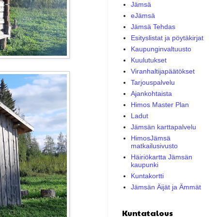
Jämsä
eJämsä
Jämsä Tehdas
Esityslistat ja pöytäkirjat
Kaupunginvaltuusto
Kuulutukset
Viranhaltijapäätökset
Tarjouspalvelu
Ajankohtaista
Himos Master Plan
Ladut
Jämsän karttapalvelu
HimosJämsä
matkailusivusto
Häiriökartta Jämsän
kaupunki
Kuntakortti
Jämsän Äijät ja Ämmät
Kuntatalous