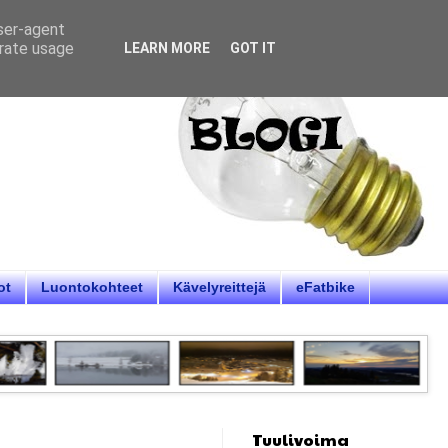
user-agent
erate usage
LEARN MORE
GOT IT
ot
Luontokohteet
Kävelyreittejä
eFatbike
Tuulivoima