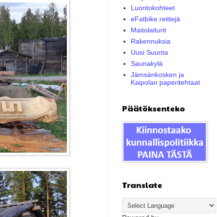
Luontokohteet
eFatbike reittejä
Maitolaiturit
Rakennuksia
Uusi Suunta
Saunakylä
Jämsänkosken ja
Kaipolan paperitehtaat
Päätöksenteko
Translate