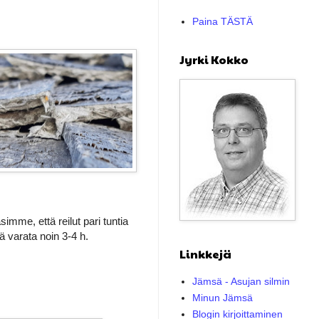
Paina TÄSTÄ
Jyrki Kokko
imme, että reilut pari tuntia
ä varata noin 3-4 h.
Linkkejä
Jämsä - Asujan silmin
Minun Jämsä
Blogin kirjoittaminen