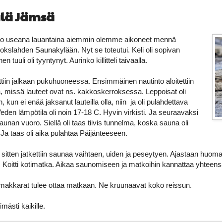
lä Jämsä
ja jo useana lauantaina aiemmin olemme aikoneet mennä
slahden Saunakylään. Nyt se toteutui. Keli oli sopivan
n tuuli oli tyyntynyt. Aurinko killitteli taivaalla.
tiin jalkaan pukuhuoneessa. Ensimmäinen nautinto aloitettiin
, missä lauteet ovat ns. kakkoskerroksessa. Leppoisat oli
 kun ei enää jaksanut lauteilla olla, niin ja oli pulahdettava
eden lämpötila oli noin 17-18 C. Hyvin virkisti. Ja seuraavaksi
unan vuoro. Siellä oli taas tiivis tunnelma, koska sauna oli
 Ja taas oli aika pulahtaa Päijänteeseen.
sitten jatkettiin saunaa vaihtaen, uiden ja peseytyen. Ajastaan huomas
yt. Koitti kotimatka. Aikaa saunomiseen ja matkoihin kannattaa yhteens
makkarat tulee ottaa matkaan. Ne kruunaavat koko reissun.
mästi kaikille.