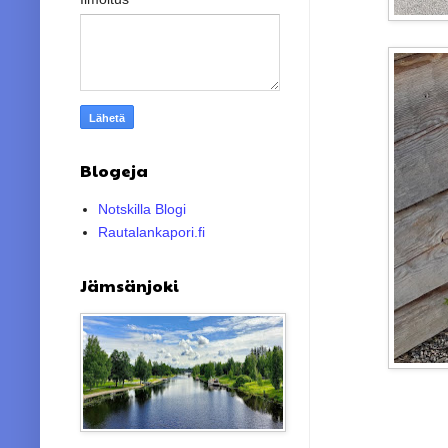
Blogeja
Notskilla Blogi
Rautalankapori.fi
Jämsänjoki