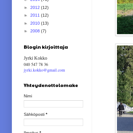
►
2012
(12)
►
2011
(12)
►
2010
(13)
►
2008
(7)
Blogin kirjoittaja
Jyrki Kokko
040 547 78 36
jyrki.kokko@gmail.com
Yhteydenottolomake
Nimi
Sähköposti
*
Ilmoitus
*