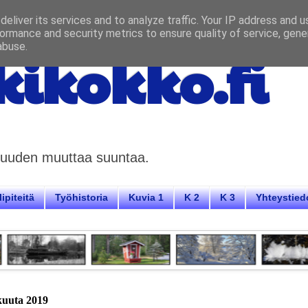
eliver its services and to analyze traffic. Your IP address and 
ormance and security metrics to ensure quality of service, gen
abuse.
ikokko.fi
aisuuden muuttaa suuntaa.
ipiteitä
Työhistoria
Kuvia 1
K 2
K 3
Yhteystied
okuuta 2019