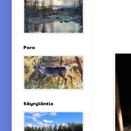
Poro
Säyryläntie