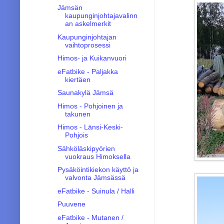
Jämsän
kaupunginjohtajavalinn
an askelmerkit
Kaupunginjohtajan
vaihtoprosessi
Himos- ja Kuikanvuori
eFatbike - Paljakka
kiertäen
Saunakylä Jämsä
Himos - Pohjoinen ja
takunen
Himos - Länsi-Keski-
Pohjois
Sähköläskipyörien
vuokraus Himoksella
Pysäköintikiekon käyttö ja
valvonta Jämsässä
eFatbike - Suinula / Halli
Puuvene
eFatbike - Mutanen /