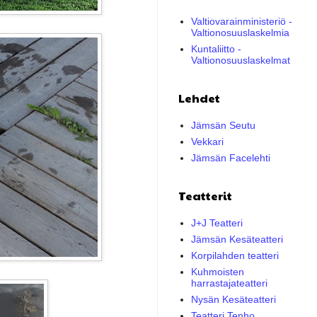
Valtiovarainministeriö -
Valtionosuuslaskelmia
Kuntaliitto -
Valtionosuuslaskelmat
Lehdet
Jämsän Seutu
Vekkari
Jämsän Facelehti
Teatterit
J+J Teatteri
Jämsän Kesäteatteri
Korpilahden teatteri
Kuhmoisten
harrastajateatteri
Nysän Kesäteatteri
Teatteri Tenho