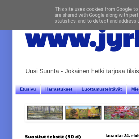
This site uses cookies from Google to d
are shared with Google along with perf
statistics, and to detect and address 
www.jyrk
Uusi Suunta - Jokainen hetki tarjoaa til
Etusivu
Harrastukset
Luottamustehtävät
Miel
Suositut tekstit (30 d)
lauantai 24. el