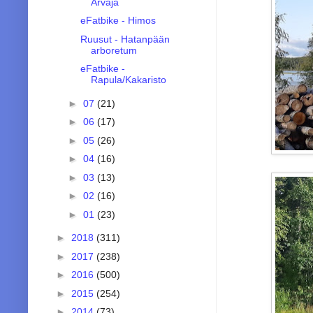
Arvaja
eFatbike - Himos
Ruusut - Hatanpään
arboretum
eFatbike -
Rapula/Kakaristo
►
07
(21)
►
06
(17)
►
05
(26)
►
04
(16)
►
03
(13)
►
02
(16)
►
01
(23)
►
2018
(311)
►
2017
(238)
►
2016
(500)
►
2015
(254)
►
2014
(73)