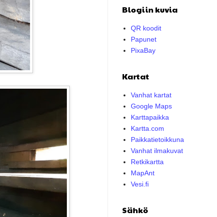
Blogiin kuvia
QR koodit
Papunet
PixaBay
Kartat
Vanhat kartat
Google Maps
Karttapaikka
Kartta.com
Paikkatietoikkuna
Vanhat ilmakuvat
Retkikartta
MapAnt
Vesi.fi
Sähkö