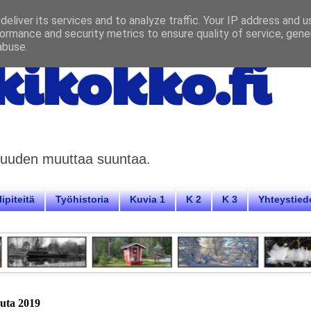
eliver its services and to analyze traffic. Your IP address and 
ormance and security metrics to ensure quality of service, gen
abuse.
ikokko.fi
aisuuden muuttaa suuntaa.
ipiteitä
Työhistoria
Kuvia 1
K 2
K 3
Yhteystied
uuta 2019