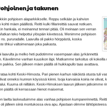
Pohjoinen ja takunen
arkkiin pohjoisen alaparkkikselle. Reppu selkään ja kahvion
n kohti mäen päällistä. Reitti kulki fillarireittiä sauvat notkuen.
kin hankala, ei meinannut tennari pitää. Oli meinaan sen verran
Matkan teko helpottui ylöspäin kiivetessä. Menimme pohjoisen
 ns. pururadalle. Laavulla oli pakko hörppästä, koska
te tihkui valtoimenaan joka paikasta.
 laavulta ja melko heti pudotimme vasempaan alas jyrkännettä
n. Kävelimme vanhan kuusikon läpi. Matkamme tarkoitus oli kokeilla
 paikka. Sen jälkeen mäen päällä oli huikkapullo taas avattava.
taa kohti Keski-Himosta. Pari pienen karhun näköistä otusta tuli v
ivat onneksi kunnon köysissä kiinni. Isoja karvaisia koiria ne olivat, k
alui. Kuuma oli niilläkin. Keski-Himoksen laavun jälkeen jatkoimme rint
n päältä oli kerrassaan hienot maisemat.
n laelta laskeuduimme alas vanhaa pohjoisen kumparerinnettä. Reitt
a oli jälleen siinä montukossa oiva apu. Ajastaan olimme lähtöpisteess