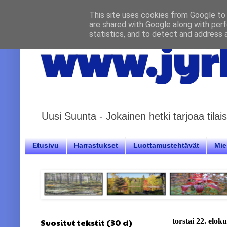
This site uses cookies from Google to d
are shared with Google along with perf
statistics, and to detect and address 
www.jyrk
Uusi Suunta - Jokainen hetki tarjoaa til
Etusivu
Harrastukset
Luottamustehtävät
Miel
Suositut tekstit (30 d)
torstai 22. elok