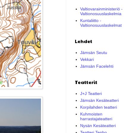
Valtiovarainministeriö -
Valtionosuuslaskelmia
Kuntaliitto -
Valtionosuuslaskelmat
Lehdet
Jämsän Seutu
Vekkari
Jämsän Facelehti
Teatterit
J+J Teatteri
Jämsän Kesäteatteri
Korpilahden teatteri
Kuhmoisten
harrastajateatteri
Nysän Kesäteatteri
Teatteri Tenho