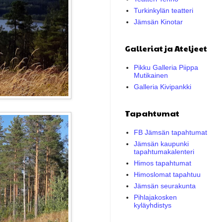
Turkinkylän teatteri
Jämsän Kinotar
Galleriat ja Ateljeet
Pikku Galleria Piippa
Mutikainen
Galleria Kivipankki
Tapahtumat
FB Jämsän tapahtumat
Jämsän kaupunki
tapahtumakalenteri
Himos tapahtumat
Himoslomat tapahtuu
Jämsän seurakunta
Pihlajakosken
kyläyhdistys