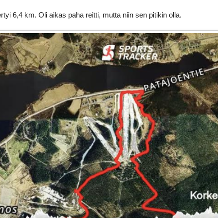
rtyi 6,4 km. Oli aikas paha reitti, mutta niin sen pitikin olla.