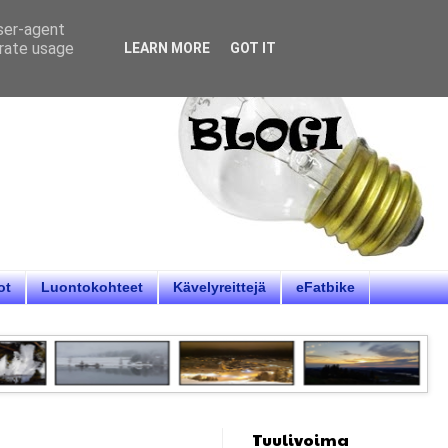
user-agent
erate usage
LEARN MORE
GOT IT
ot
Luontokohteet
Kävelyreittejä
eFatbike
Tuulivoima