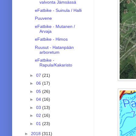
valvonta Jämsässä
eFatbike - Suinula / Halli
Puuvene
eFatbike - Mutanen /
Arvaja
eFatbike - Himos
Ruusut - Hatanpään
arboretum
eFatbike -
Rapula/Kakaristo
►
07
(21)
►
06
(17)
►
05
(26)
►
04
(16)
►
03
(13)
►
02
(16)
►
01
(23)
►
2018
(311)