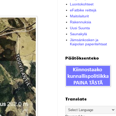
Luontokohteet
eFatbike reittejä
Maitolaiturit
Rakennuksia
Uusi Suunta
Saunakylä
Jämsänkosken ja
Kaipolan paperitehtaat
Päätöksenteko
Translate