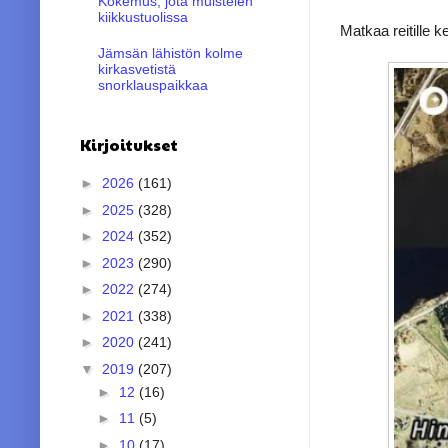
Kokemus, jota muistelen
kiikkustuolissa
Matkaa reitille ke
Jämsän lähistön kolme
kirkasvetistä
snorklauspaikkaa
Kirjoitukset
►
2026
(161)
►
2025
(328)
►
2024
(352)
►
2023
(290)
►
2022
(274)
►
2021
(338)
►
2020
(241)
▼
2019
(207)
►
12
(16)
►
11
(5)
►
10
(17)