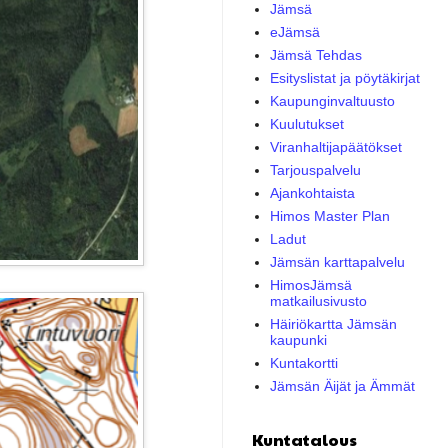
Jämsä
eJämsä
Jämsä Tehdas
Esityslistat ja pöytäkirjat
Kaupunginvaltuusto
Kuulutukset
Viranhaltijapäätökset
Tarjouspalvelu
Ajankohtaista
Himos Master Plan
Ladut
Jämsän karttapalvelu
HimosJämsä
matkailusivusto
Häiriökartta Jämsän
kaupunki
Kuntakortti
Jämsän Äijät ja Ämmät
Kuntatalous