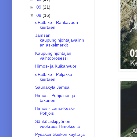
►
09
(21)
▼
08
(16)
eFatbike - Rahkavuori
kiertäen
Jämsän
kaupunginjohtajavalinn
an askelmerkit
Kaupunginjohtajan
vaihtoprosessi
Himos- ja Kuikanvuori
eFatbike - Paljakka
kiertäen
Saunakylä Jämsä
Himos - Pohjoinen ja
takunen
Himos - Länsi-Keski-
Pohjois
Sähköläskipyörien
vuokraus Himoksella
Pysäköintikiekon käyttö ja