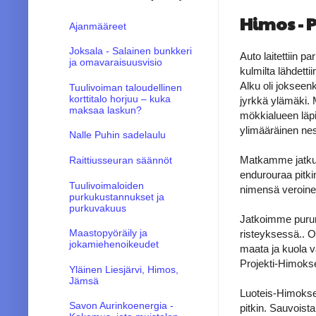
Himos - 
Ajanmääreet
Joksala - Salainen bunkkeri
Auto laitettiin p
ja omavaraisuusvisio
kulmilta lähdettii
Alku oli jokseen
Tuulivoiman taloudellinen
korttitalo horjuu – kuka
jyrkkä ylämäki. 
maksaa laskun?
mökkialueen läpi
ylimääräinen nes
Nalle Puhin sadelaulu
Matkamme jatkui
Raittiusseuran säännöt
endurouraa pitki
Tuulivoimaloiden
nimensä veroinen
purkukustannukset ja
purkuvakuus
Jatkoimme purura
Maastopyöräily ja
risteyksessä.. Ol
jokamiehenoikeudet
maata ja kuola v
Projekti-Himokse
Yläinen Liesjärvi, Himos,
Jämsä
Luoteis-Himokse
Savon Aurinkoenergia -
pitkin. Sauvoist