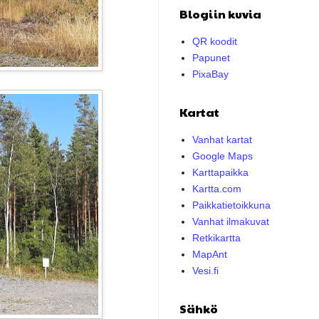
Blogiin kuvia
QR koodit
Papunet
PixaBay
Kartat
Vanhat kartat
Google Maps
Karttapaikka
Kartta.com
Paikkatietoikkuna
Vanhat ilmakuvat
Retkikartta
MapAnt
Vesi.fi
Sähkö