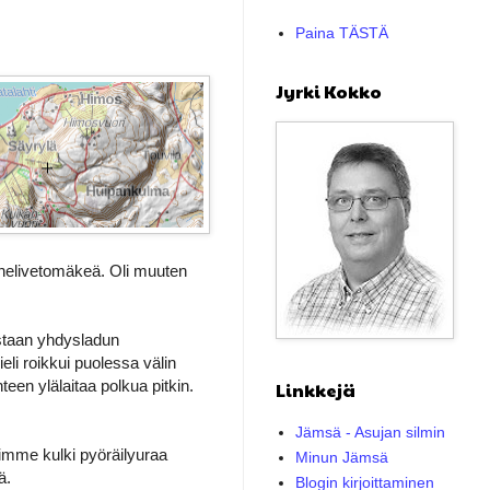
Paina TÄSTÄ
Jyrki Kokko
 nelivetomäkeä. Oli muuten
astaan yhdysladun
ieli roikkui puolessa välin
een ylälaitaa polkua pitkin.
Linkkejä
Jämsä - Asujan silmin
imme kulki pyöräilyuraa
Minun Jämsä
ä.
Blogin kirjoittaminen