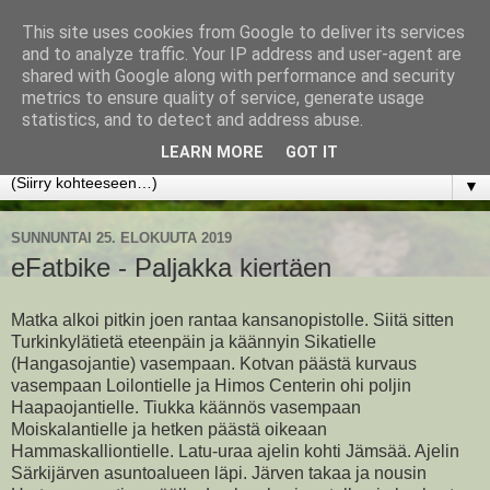
This site uses cookies from Google to deliver its services
www.jyrkikokko.fi
and to analyze traffic. Your IP address and user-agent are
shared with Google along with performance and security
metrics to ensure quality of service, generate usage
Uusi Suunta - Jokainen hetki tarjoaa tilaisuuden muuttaa
statistics, and to detect and address abuse.
suuntaa.
LEARN MORE
GOT IT
▼
SUNNUNTAI 25. ELOKUUTA 2019
eFatbike - Paljakka kiertäen
Matka alkoi pitkin joen rantaa kansanopistolle. Siitä sitten
Turkinkylätietä eteenpäin ja käännyin Sikatielle
(Hangasojantie) vasempaan. Kotvan päästä kurvaus
vasempaan Loilontielle ja Himos Centerin ohi poljin
Haapaojantielle. Tiukka käännös vasempaan
Moiskalantielle ja hetken päästä oikeaan
Hammaskalliontielle. Latu-uraa ajelin kohti Jämsää. Ajelin
Särkijärven asuntoalueen läpi. Järven takaa ja nousin