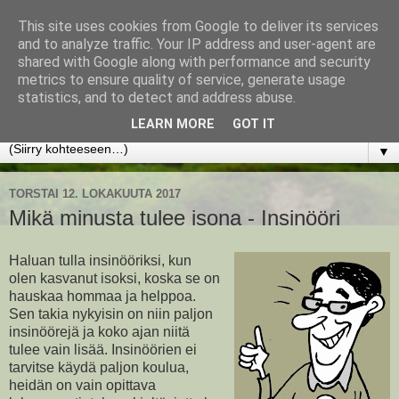
This site uses cookies from Google to deliver its services
www.jyrkikokko.fi
and to analyze traffic. Your IP address and user-agent are
shared with Google along with performance and security
metrics to ensure quality of service, generate usage
Uusi Suunta - Jokainen hetki tarjoaa tilaisuuden muuttaa
statistics, and to detect and address abuse.
suuntaa.
LEARN MORE
GOT IT
▼
TORSTAI 12. LOKAKUUTA 2017
Mikä minusta tulee isona - Insinööri
Haluan tulla insinööriksi, kun
olen kasvanut isoksi, koska se on
hauskaa hommaa ja helppoa.
Sen takia nykyisin on niin paljon
insinöörejä ja koko ajan niitä
tulee vain lisää. Insinöörien ei
tarvitse käydä paljon koulua,
heidän on vain opittava