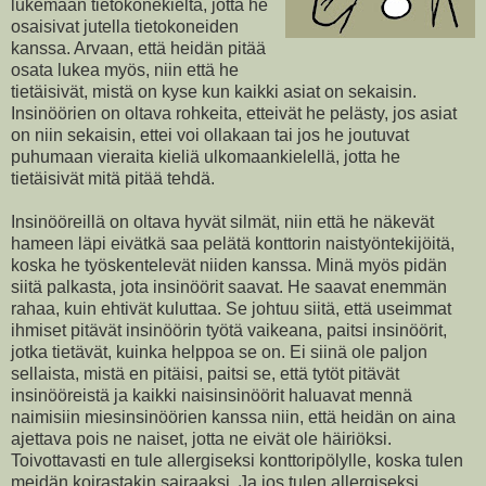
lukemaan tietokonekieltä, jotta he
osaisivat jutella tietokoneiden
kanssa. Arvaan, että heidän pitää
osata lukea myös, niin että he
tietäisivät, mistä on kyse kun kaikki asiat on sekaisin.
Insinöörien on oltava rohkeita, etteivät he pelästy, jos asiat
on niin sekaisin, ettei voi ollakaan tai jos he joutuvat
puhumaan vieraita kieliä ulkomaankielellä, jotta he
tietäisivät mitä pitää tehdä.
Insinööreillä on oltava hyvät silmät, niin että he näkevät
hameen läpi eivätkä saa pelätä konttorin naistyöntekijöitä,
koska he työskentelevät niiden kanssa. Minä myös pidän
siitä palkasta, jota insinöörit saavat. He saavat enemmän
rahaa, kuin ehtivät kuluttaa. Se johtuu siitä, että useimmat
ihmiset pitävät insinöörin työtä vaikeana, paitsi insinöörit,
jotka tietävät, kuinka helppoa se on. Ei siinä ole paljon
sellaista, mistä en pitäisi, paitsi se, että tytöt pitävät
insinööreistä ja kaikki naisinsinöörit haluavat mennä
naimisiin miesinsinöörien kanssa niin, että heidän on aina
ajettava pois ne naiset, jotta ne eivät ole häiriöksi.
Toivottavasti en tule allergiseksi konttoripölylle, koska tulen
meidän koirastakin sairaaksi. Ja jos tulen allergiseksi