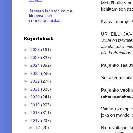
Jämsä
Metsähallitus on
kehittämisen ase
Jämsän lähistön kolme
kirkasvetistä
snorklauspaikkaa
Kaavamääräys V
URHEILU- JA 
Kirjoitukset
"Alue on tarkoite
alueita sekä eri
►
2026
(161)
olla korkeintaan
►
2025
(328)
Paljonko saa 39
►
2024
(352)
►
2023
(290)
Se rakennusoikeu
►
2022
(274)
►
2021
(338)
Paljonko vuokr
rakennusoikeut
►
2020
(241)
►
2019
(207)
Vanha jakosopimu
►
2018
(311)
joka on mahdolli
▼
2017
(238)
Rinneyrittäjän I
►
12
(25)