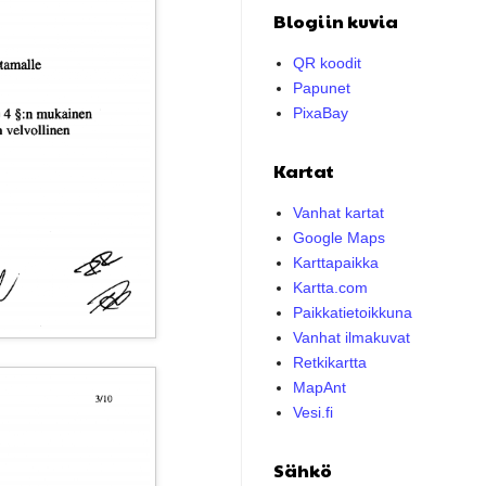
Blogiin kuvia
QR koodit
Papunet
PixaBay
Kartat
Vanhat kartat
Google Maps
Karttapaikka
Kartta.com
Paikkatietoikkuna
Vanhat ilmakuvat
Retkikartta
MapAnt
Vesi.fi
Sähkö