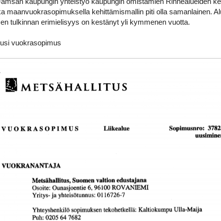
a Jämsän kaupungin yhteistyö kaupungin omistamien Rinnealueiden ke
ka maanvuokrasopimuksella kehittämismallin piti olla samanlainen. Al
n tulkinnan erimielisyys on kestänyt yli kymmenen vuotta.
 uusi vuokrasopimus