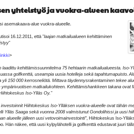
ksen yhteistyö ja vuokra-alueen kaavo
usi asemakaava-alue vuokra-alueelle.
tisoi 16.12.2011, että "
laajan matkailualueen kehittäminen
istyy
"
linkki
>
on laadittu kehittämissuunnitelma 75 hehtaarin matkailualueesta. Iso-Y
ssa golfkenttä, useampia uusia hotelleja sekä tapahtumapuisto. Alu
 yli 150 000 kerrosneliötä. Mittava täydennysrakentaminen tekee alu
mpärivuotisen matkailukohteen. Kehittämishankkeen takana ovat M
 Hiihtokeskus Iso-Ylläs Oy."
investoinnit Hiihtokeskus Iso-Ylläksen vuokra-alueelle ovat tähän 
lli Ylläs Saaga sekä vuonna 2008 valmistunut Gondolihissi ja uusi 
aan alueelle jälleen uusi vetovoimainvestointi”
, Hiihtokeskus Iso-Yllä
. Hän näkee, että uusi kylpylähotelli ja golfkenttä edustavat juuri täll