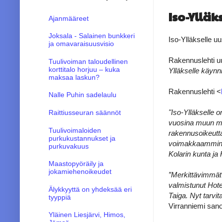
Iso-Yllä
Ajanmääreet
Joksala - Salainen bunkkeri
Iso-Ylläkselle u
ja omavaraisuusvisio
Rakennuslehti uu
Tuulivoiman taloudellinen
korttitalo horjuu – kuka
Ylläkselle käynn
maksaa laskun?
Rakennuslehti <
Nalle Puhin sadelaulu
"Iso-Ylläkselle 
Raittiusseuran säännöt
vuosina muun mua
Tuulivoimaloiden
rakennusoikeutta
purkukustannukset ja
voimakkaammin y
purkuvakuus
Kolarin kunta ja
Maastopyöräily ja
jokamiehenoikeudet
”Merkittävimmät 
valmistunut Hote
Älykkyyttä on yhdeksää eri
Taiga. Nyt tarvit
tyyppiä
Virranniemi sanoo
Yläinen Liesjärvi, Himos,