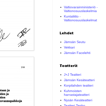
Valtiovarainministeriö -
Valtionosuuslaskelmia
Kuntaliitto -
Valtionosuuslaskelmat
Lehdet
Jämsän Seutu
Vekkari
Jämsän Facelehti
Teatterit
J+J Teatteri
Jämsän Kesäteatteri
Korpilahden teatteri
Kuhmoisten
harrastajateatteri
Nysän Kesäteatteri
Teatteri Tenho