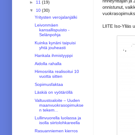
rinneyrittäjän j
►
11
(19)
onnistunut, vaik
▼
10
(30)
vuokrasopimukse
Yritysten verojalanjälki
Leivonmäen
LIITE Iso-Ylläs
kansallispuisto -
Selänpohja
Kuinka kynäni taipuisi
yhtä jouheasti
Hankala ihmistyyppi
Aidolla rahalla
Himosriita realisoitui 10
vuotta sitten
Sopimusfaktaa
Läskiä on vyötäröllä
Valtuustoaloite – Uuden
maanvuokrasopimukse
n tekem...
Lullinvuorella luolassa ja
isolla siirtolohkareella
Rasuanniemen kierros