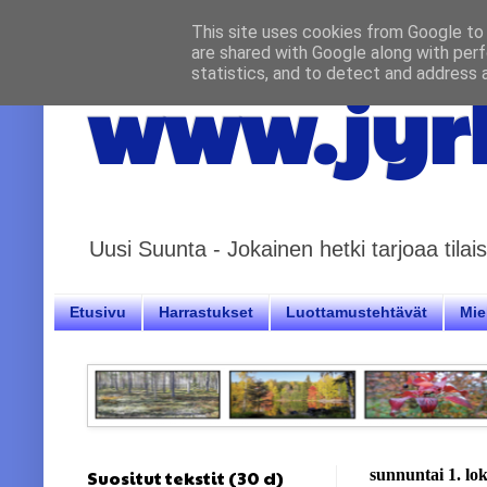
This site uses cookies from Google to d
are shared with Google along with perf
statistics, and to detect and address 
www.jyrk
Uusi Suunta - Jokainen hetki tarjoaa til
Etusivu
Harrastukset
Luottamustehtävät
Miel
Suositut tekstit (30 d)
sunnuntai 1. lo