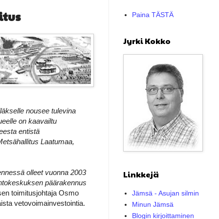
itus
Paina TÄSTÄ
Jyrki Kokko
lläkselle nousee tulevina
eelle on kaavailtu
eesta entistä
etsähallitus Laatumaa,
mennessä olleet vuonna 2003
Linkkejä
hiihtokeskuksen päärakennus
ksen toimitusjohtaja Osmo
Jämsä - Asujan silmin
aista vetovoimainvestointia.
Minun Jämsä
Blogin kirjoittaminen