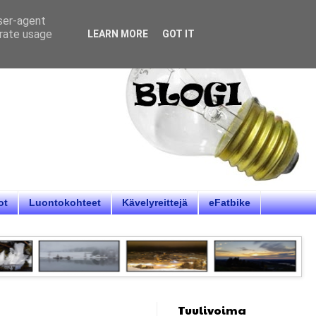
user-agent
erate usage
LEARN MORE
GOT IT
ot
Luontokohteet
Kävelyreittejä
eFatbike
Tuulivoima