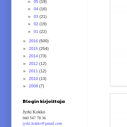
►
05
(19)
►
04
(16)
►
03
(21)
►
02
(19)
►
01
(22)
►
2016
(500)
►
2015
(254)
►
2014
(73)
►
2012
(12)
►
2011
(12)
►
2010
(13)
►
2008
(7)
Blogin kirjoittaja
Jyrki Kokko
040 547 78 36
jyrki.kokko@gmail.com