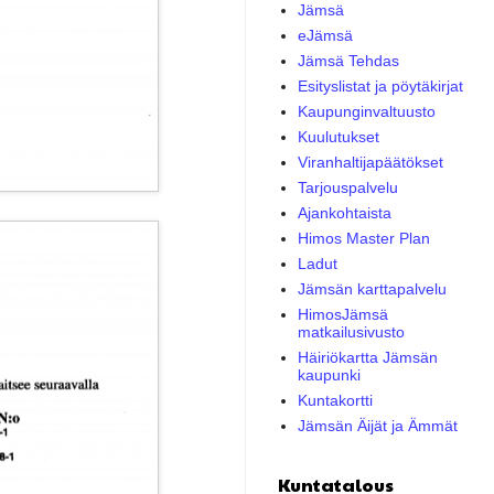
Jämsä
eJämsä
Jämsä Tehdas
Esityslistat ja pöytäkirjat
Kaupunginvaltuusto
Kuulutukset
Viranhaltijapäätökset
Tarjouspalvelu
Ajankohtaista
Himos Master Plan
Ladut
Jämsän karttapalvelu
HimosJämsä
matkailusivusto
Häiriökartta Jämsän
kaupunki
Kuntakortti
Jämsän Äijät ja Ämmät
Kuntatalous