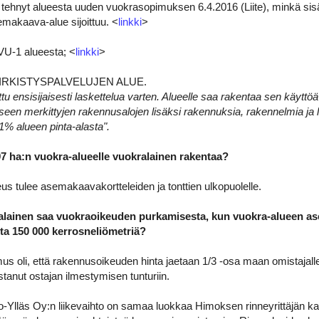
 tehnyt alueesta uuden vuokrasopimuksen 6.4.2016 (Liite), minkä si
makaava-alue sijoittuu. <
linkki
>
U-1 alueesta; <
linkki
>
VIRKISTYSPALVELUJEN ALUE.
ttu ensisijaisesti laskettelua varten. Alueelle saa rakentaa sen käyttöä 
kseen merkittyjen rakennusalojen lisäksi rakennuksia, rakennelmia ja la
 1% alueen pinta-alasta".
7 ha:n vuokra-alueelle vuokralainen rakentaa?
s tulee asemakaavakortteleiden ja tonttien ulkopuolelle.
alainen saa vuokraoikeuden purkamisesta, kun vuokra-alueen as
ta 150 000 kerrosneliömetriä?
s oli, että rakennusoikeuden hinta jaetaan 1/3 -osa maan omistajalle 
stanut ostajan ilmestymisen tunturiin.
so-Ylläs Oy:n liikevaihto on samaa luokkaa Himoksen rinneyrittäjän 