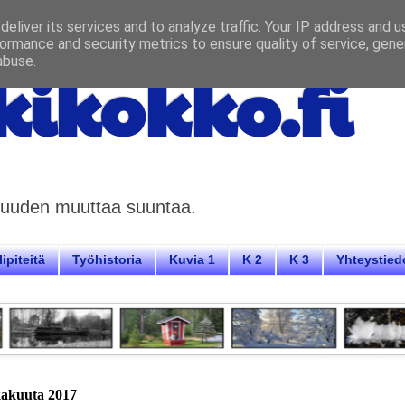
eliver its services and to analyze traffic. Your IP address and 
ormance and security metrics to ensure quality of service, gen
abuse.
ikokko.fi
aisuuden muuttaa suuntaa.
ipiteitä
Työhistoria
Kuvia 1
K 2
K 3
Yhteystied
kakuuta 2017