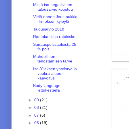
Mistä iso negatiivinen
talousarvio koostuu
Vielä ennen Joulupukkia -
Himoksen kylpylä
Talousarvio 2018
Rautakanki ja ratakisko
Sairauspoissaoloista 25
% pois
Mahdollinen
tehostamisen tarve
Iso-Ylläksen yhteistyö ja
vuokra-alueen
kaavoitus
Body language
lettukesteillä
►
09
(21)
►
08
(21)
►
07
(6)
►
06
(19)