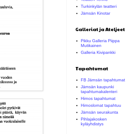
Turkinkylän teatteri
Jämsän Kinotar
Galleriat ja Ateljeet
Pikku Galleria Piippa
Mutikainen
Galleria Kivipankki
Tapahtumat
FB Jämsän tapahtumat
Jämsän kaupunki
tapahtumakalenteri
Himos tapahtumat
Himoslomat tapahtuu
Jämsän seurakunta
Pihlajakosken
kyläyhdistys