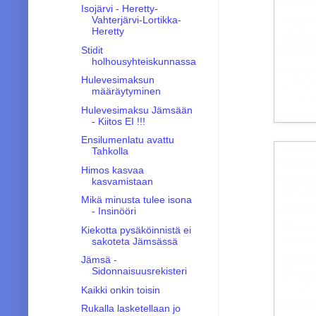
Isojärvi - Heretty-
Vahterjärvi-Lortikka-
Heretty
Stidit
holhousyhteiskunnassa
Hulevesimaksun
määräytyminen
Hulevesimaksu Jämsään
- Kiitos EI !!!
Ensilumenlatu avattu
Tahkolla
Himos kasvaa
kasvamistaan
Mikä minusta tulee isona
- Insinööri
Kiekotta pysäköinnistä ei
sakoteta Jämsässä
Jämsä -
Sidonnaisuusrekisteri
Kaikki onkin toisin
Rukalla lasketellaan jo