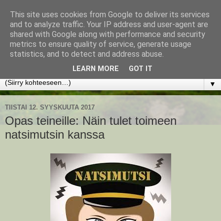
This site uses cookies from Google to deliver its services
www.jyrkikokko.fi
and to analyze traffic. Your IP address and user-agent are
shared with Google along with performance and security
metrics to ensure quality of service, generate usage
Uusi Suunta - Jokainen hetki tarjoaa tilaisuuden muuttaa
statistics, and to detect and address abuse.
suuntaa.
LEARN MORE
GOT IT
▼
TIISTAI 12. SYYSKUUTA 2017
Opas teineille: Näin tulet toimeen
natsimutsin kanssa