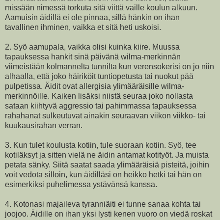
missään nimessä torkuta sitä viittä vaille koulun alkuun.
Aamuisin äidillä ei ole pinnaa, sillä hänkin on ihan
tavallinen ihminen, vaikka et sitä heti uskoisi.
2. Syö aamupala, vaikka olisi kuinka kiire. Muussa
tapauksessa hankit sinä päivänä wilma-merkinnän
viimeistään kolmannelta tunnilta kun verensokerisi on jo niin
alhaalla, että joko häiriköit tuntiopetusta tai nuokut pää
pulpetissa. Äidit ovat allergisia ylimääräisille wilma-
merkinnöille. Kaiken lisäksi niistä seuraa joko nollasta
sataan kiihtyvä aggressio tai pahimmassa tapauksessa
rahahanat sulkeutuvat ainakin seuraavan viikon viikko- tai
kuukausirahan verran.
3. Kun tulet koulusta kotiin, tule suoraan kotiin. Syö, tee
kotiläksyt ja sitten vielä ne äidin antamat kotityöt. Ja muista
petata sänky. Siitä saatat saada ylimääräisiä pisteitä, joihin
voit vedota silloin, kun äidilläsi on heikko hetki tai hän on
esimerkiksi puhelimessa ystävänsä kanssa.
4. Kotonasi majaileva tyranniäiti ei tunne sanaa kohta tai
joojoo. Äidille on ihan yksi lysti kenen vuoro on viedä roskat