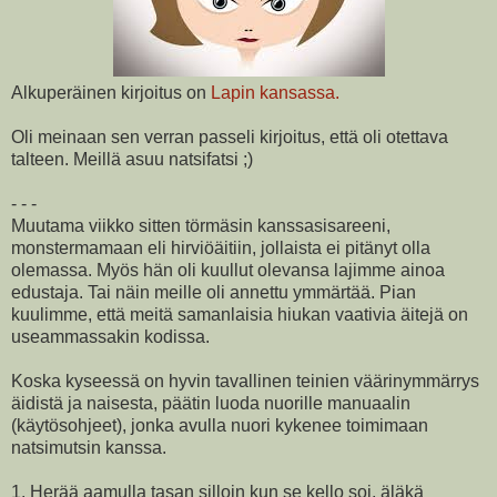
Alkuperäinen kirjoitus on
Lapin kansassa.
Oli meinaan sen verran passeli kirjoitus, että oli otettava
talteen. Meillä asuu natsifatsi ;)
- - -
Muutama viikko sitten törmäsin kanssasisareeni,
monstermamaan eli hirviöäitiin, jollaista ei pitänyt olla
olemassa. Myös hän oli kuullut olevansa lajimme ainoa
edustaja. Tai näin meille oli annettu ymmärtää. Pian
kuulimme, että meitä samanlaisia hiukan vaativia äitejä on
useammassakin kodissa.
Koska kyseessä on hyvin tavallinen teinien väärinymmärrys
äidistä ja naisesta, päätin luoda nuorille manuaalin
(käytösohjeet), jonka avulla nuori kykenee toimimaan
natsimutsin kanssa.
1. Herää aamulla tasan silloin kun se kello soi, äläkä