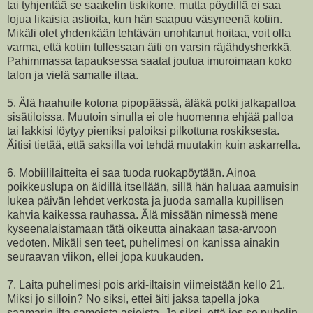
tai tyhjentää se saakelin tiskikone, mutta pöydillä ei saa
lojua likaisia astioita, kun hän saapuu väsyneenä kotiin.
Mikäli olet yhdenkään tehtävän unohtanut hoitaa, voit olla
varma, että kotiin tullessaan äiti on varsin räjähdysherkkä.
Pahimmassa tapauksessa saatat joutua imuroimaan koko
talon ja vielä samalle iltaa.
5. Älä haahuile kotona pipopäässä, äläkä potki jalkapalloa
sisätiloissa. Muutoin sinulla ei ole huomenna ehjää palloa
tai lakkisi löytyy pieniksi paloiksi pilkottuna roskiksesta.
Äitisi tietää, että saksilla voi tehdä muutakin kuin askarrella.
6. Mobiililaitteita ei saa tuoda ruokapöytään. Ainoa
poikkeuslupa on äidillä itsellään, sillä hän haluaa aamuisin
lukea päivän lehdet verkosta ja juoda samalla kupillisen
kahvia kaikessa rauhassa. Älä missään nimessä mene
kyseenalaistamaan tätä oikeutta ainakaan tasa-arvoon
vedoten. Mikäli sen teet, puhelimesi on kanissa ainakin
seuraavan viikon, ellei jopa kuukauden.
7. Laita puhelimesi pois arki-iltaisin viimeistään kello 21.
Miksi jo silloin? No siksi, ettei äiti jaksa tapella joka
saamarin ilta samoista asioista. Ja siksi, että jos se puhelin