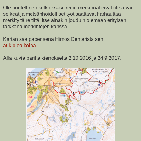
Ole huolellinen kulkiessasi, reitin merkinnät eivät ole aivan
selkeät ja metsänhoidolliset työt saattavat harhauttaa
merkityltä reitiltä. Itse ainakin jouduin olemaan erityisen
tarkkana merkintöjen kanssa.
Kartan saa paperisena Himos Centeristä sen
aukioloaikoina
.
Alla kuvia parilta kierrokselta 2.10.2016 ja 24.9.2017.