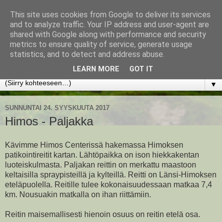
This site uses cookies from Google to deliver its services
www.jyrkikokko.fi
and to analyze traffic. Your IP address and user-agent are
shared with Google along with performance and security
metrics to ensure quality of service, generate usage
Uusi Suunta - Jokainen hetki tarjoaa tilaisuuden muuttaa
statistics, and to detect and address abuse.
suuntaa.
LEARN MORE
GOT IT
▼
SUNNUNTAI 24. SYYSKUUTA 2017
Himos - Paljakka
Kävimme Himos Centerissä hakemassa Himoksen
patikointireitit kartan. Lähtöpaikka on ison hiekkakentan
luoteiskulmasta. Paljakan reittin on merkattu maastoon
keltaisilla spraypisteillä ja kylteillä. Reitti on Länsi-Himoksen
eteläpuolella. Reitille tulee kokonaisuudessaan matkaa 7,4
km. Nousuakin matkalla on ihan riittämiin.
Reitin maisemallisesti hienoin osuus on reitin etelä osa.