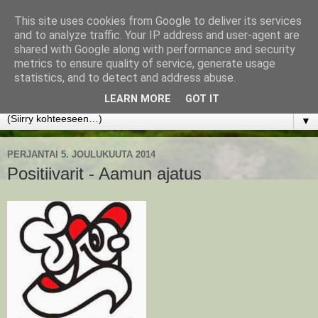
This site uses cookies from Google to deliver its services
www.jyrkikokko.fi
and to analyze traffic. Your IP address and user-agent are
shared with Google along with performance and security
metrics to ensure quality of service, generate usage
Uusi Suunta - Jokainen hetki tarjoaa tilaisuuden muuttaa
statistics, and to detect and address abuse.
suuntaa.
LEARN MORE
GOT IT
▼
PERJANTAI 5. JOULUKUUTA 2014
Positiivarit - Aamun ajatus