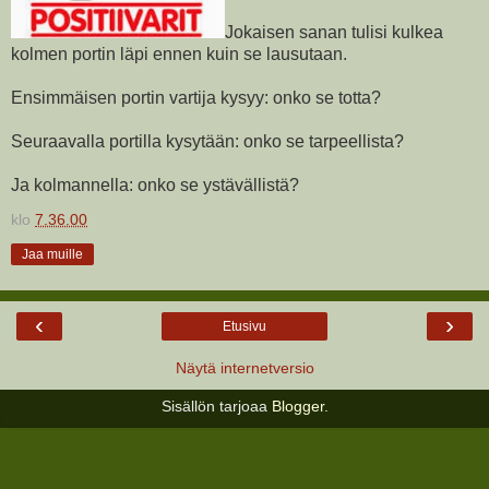
Jokaisen sanan tulisi kulkea
kolmen portin läpi ennen kuin se lausutaan.
Ensimmäisen portin vartija kysyy: onko se totta?
Seuraavalla portilla kysytään: onko se tarpeellista?
Ja kolmannella: onko se ystävällistä?
klo
7.36.00
Jaa muille
‹
›
Etusivu
Näytä internetversio
Sisällön tarjoaa
Blogger
.