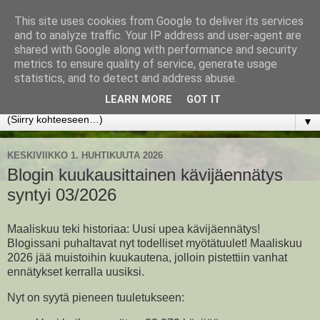
This site uses cookies from Google to deliver its services
www.jyrkikokko.fi
and to analyze traffic. Your IP address and user-agent are
shared with Google along with performance and security
metrics to ensure quality of service, generate usage
Uusi Suunta - Jokainen hetki tarjoaa tilaisuuden muuttaa
statistics, and to detect and address abuse.
suuntaa.
LEARN MORE
GOT IT
▼
KESKIVIIKKO 1. HUHTIKUUTA 2026
Blogin kuukausittainen kävijäennätys
syntyi 03/2026
Maaliskuu teki historiaa: Uusi upea kävijäennätys!
Blogissani puhaltavat nyt todelliset myötätuulet! Maaliskuu
2026 jää muistoihin kuukautena, jolloin pistettiin vanhat
ennätykset kerralla uusiksi.
Nyt on syytä pieneen tuuletukseen: