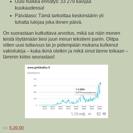
Uusi huikea ennätys: 33 279 kävijää
kuukaudessa!
Päivätaso: Tämä tarkoittaa keskimäärin yli
tuhatta lukijaa joka ikinen päivä.
On suorastaan kutkuttava arvoitus, mikä sai näin monen
teistä löytämään tiesi juuri minun tekstieni pariin. Olitpa
sitten uusi tuttavuus tai jo pidempään mukana kulkenut
vakiolukija – kuka ikinä oletkin ja mikä sinut tänne toikaan –
lämmin kiitos seurastasi!
klo
5.20.00