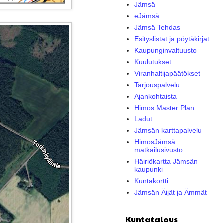
Jämsä
eJämsä
Jämsä Tehdas
Esityslistat ja pöytäkirjat
Kaupunginvaltuusto
Kuulutukset
Viranhaltijapäätökset
Tarjouspalvelu
Ajankohtaista
Himos Master Plan
Ladut
Jämsän karttapalvelu
HimosJämsä
matkailusivusto
Häiriökartta Jämsän
kaupunki
Kuntakortti
Jämsän Äijät ja Ämmät
Kuntatalous