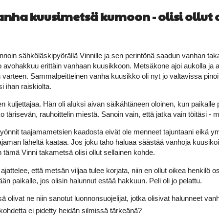
nha kuusimetsä kumoon - olisi ollut o
annoin sähköläskipyörällä Vinnille ja sen perintönä saadun vanhan taka
 iso avohakkuu erittäin vanhaan kuusikkoon. Metsäkone ajoi aukolla ja 
n varteen. Sammalpeitteinen vanha kuusikko oli nyt jo valtavissa pin
 ihan raiskiolta.
en kuljettajaa. Hän oli aluksi aivan säikähtäneen oloinen, kun paikall
o tärisevän, rauhoittelin miestä. Sanoin vain, että jatka vain töitäsi - m
ilyönnit taajamametsien kaadosta eivät ole menneet tajuntaani eikä 
jaman läheltä kaataa. Jos joku taho haluaa säästää vanhoja kuusikoita, n
n tämä Vinni takametsä olisi ollut sellainen kohde.
jattelee, että metsän viljaa tulee korjata, niin en ollut oikea henkilö o
än paikalle, jos olisin halunnut estää hakkuun. Peli oli jo pelattu.
ä olivat ne niin sanotut luonnonsuojelijat, jotka olisivat halunneet va
 kohdetta ei pidetty heidän silmissä tärkeänä?