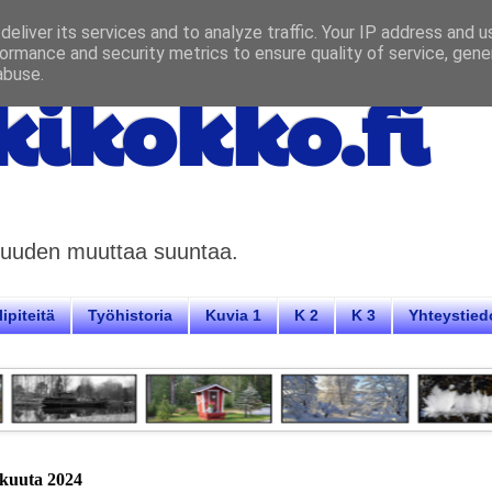
eliver its services and to analyze traffic. Your IP address and 
ormance and security metrics to ensure quality of service, gen
abuse.
ikokko.fi
aisuuden muuttaa suuntaa.
ipiteitä
Työhistoria
Kuvia 1
K 2
K 3
Yhteystied
iskuuta 2024