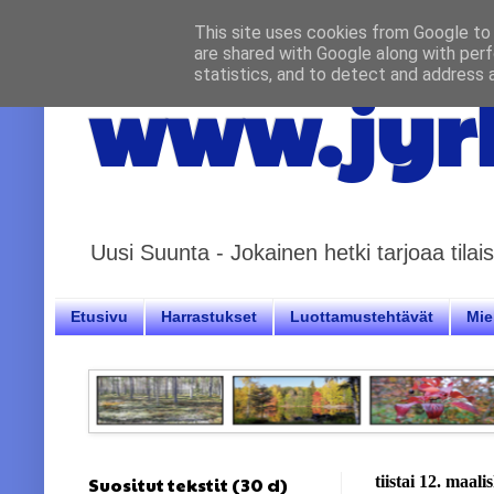
This site uses cookies from Google to d
are shared with Google along with perf
statistics, and to detect and address 
www.jyrk
Uusi Suunta - Jokainen hetki tarjoaa til
Etusivu
Harrastukset
Luottamustehtävät
Miel
Suositut tekstit (30 d)
tiistai 12. maal