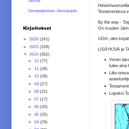
Jämsä
Hirteishuumoril
Uimakelpoinen Jämsänjoki
Testamentissa ei 
By the way - Toij
Kirjoitukset
On muuten Jämsä
UGH, olen kirjoit
►
2026
(161)
►
2025
(328)
LISÄYKSIÄ ja
▼
2024
(352)
Vinnin tak
►
12
(77)
tulee aina
►
11
(28)
Liito-orav
►
10
(28)
asiantunti
►
09
(27)
Testamenti
►
08
(21)
Lopuksi Toi
►
07
(17)
►
06
(33)
►
05
(25)
►
04
(29)