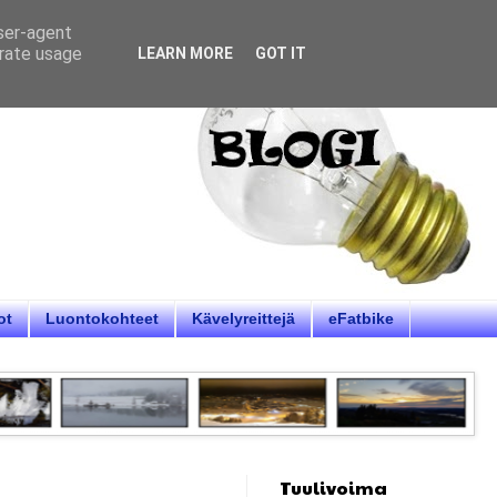
user-agent
erate usage
LEARN MORE
GOT IT
ot
Luontokohteet
Kävelyreittejä
eFatbike
Tuulivoima