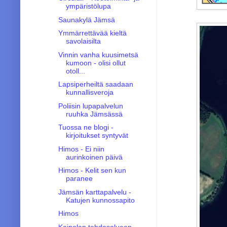
ympäristölupa
Saunakylä Jämsä
Ymmärrettävää kieltä
savolaisilta
Vinnin vanha kuusimetsä
kumoon - olisi ollut
otoll...
Lapsiperheiltä saadaan
kunnallisveroja
Poliisin lupapalvelun
ruuhka Jämsässä
Tuossa ne blogi -
kirjoitukset syntyvät
Himos - Ei niin
aurinkoinen päivä
Himos - Kelit sen kun
paranee
Jämsän karttapalvelu -
Katujen kunnossapito
Himos
Kaipolan tehdasalueen