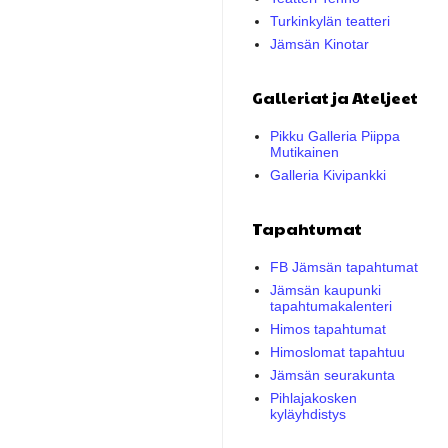
Turkinkylän teatteri
Jämsän Kinotar
Galleriat ja Ateljeet
Pikku Galleria Piippa
Mutikainen
Galleria Kivipankki
Tapahtumat
FB Jämsän tapahtumat
Jämsän kaupunki
tapahtumakalenteri
Himos tapahtumat
Himoslomat tapahtuu
Jämsän seurakunta
Pihlajakosken
kyläyhdistys