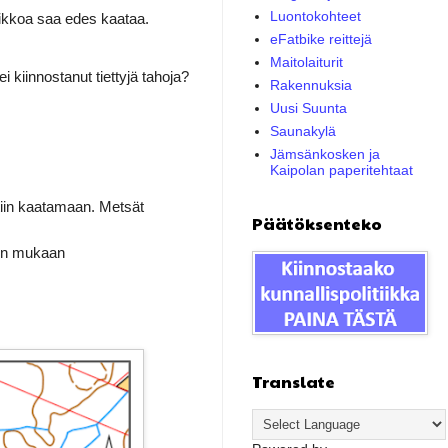
Luontokohteet
ikkoa saa edes kaataa.
eFatbike reittejä
Maitolaiturit
 kiinnostanut tiettyjä tahoja?
Rakennuksia
Uusi Suunta
Saunakylä
Jämsänkosken ja
Kaipolan paperitehtaat
tiin kaatamaan. Metsät
Päätöksenteko
jen mukaan
Translate