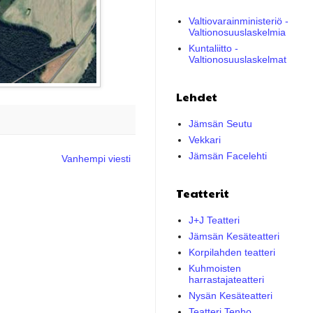
Valtiovarainministeriö -
Valtionosuuslaskelmia
Kuntaliitto -
Valtionosuuslaskelmat
Lehdet
Jämsän Seutu
Vekkari
Jämsän Facelehti
Vanhempi viesti
Teatterit
J+J Teatteri
Jämsän Kesäteatteri
Korpilahden teatteri
Kuhmoisten
harrastajateatteri
Nysän Kesäteatteri
Teatteri Tenho