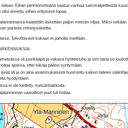
la totean: Eihän perintömetsänä saatua vanhaa sammalpeitteistä kuus
ollut annettu siihen erityisesti lupaa.
alanrannassa kaadettiin äskettäin paljon metsän viljaa. Miksi sekään ei
n parasta virkistysaluetta.
tanut. Toivottavasti kukaan ei pahoita mieltään.
 TARKENNUKSIA:
ametsässä oli juurikääpä ja vakava hyöteistuho ja sen takia se joudut
 hoitaa ajoissa, ettei tukoja pääse syntymään.
a asiat oli ja on aina asianmukaisesti huomioitu kaiken taiteen sääntö
joita hyödyntäen.
ssa ei ole kielletty metsänhakkuita.
jalanrannan vaaralliset puut tuli hoitaa.