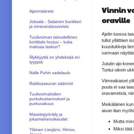
Vinnin va
Ajanmääreet
oraville
Joksala - Salainen bunkkeri
ja omavaraisuusvisio
Ajelin tuossa ta
Tuulivoiman taloudellinen
tullut yllättäen
korttitalo horjuu – kuka
kuusitukkeja tie
maksaa laskun?
varmaan näyttäisi
Älykkyyttä on yhdeksää eri
tyyppiä
Jututin ajo-kone
Tuntui oikein ukk
Nalle Puhin sadelaulu
Viimeaikaiset yl
Raittiusseuran säännöt
puuta ei saa taaa
oravametsiä, nii
Tuulivoimaloiden
purkukustannukset ja
purkuvakuus
Meikäläinen kun a
aivan liian myöhä
Maastopyöräily ja
jokamiehenoikeudet
Mutta miss
Miksi tätä
Yläinen Liesjärvi, Himos,