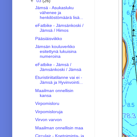
▼
03
(26)
Jämsä - Asukasluku
vähenee ja
henkilöstömäärä lisä...
eFatbike - Jämsänkoski /
Jämsä / Himos
Pääsiäisviikko
Jämsän kouluverkko
esitettynä lukuisina
numeroina
eFatbike - Jämsä /
Jämsänkoski / Jämsä
Eturistiriitatilanne vai ei -
Jämsä ja Hyvinvointi...
Maailman onnellisin
kansa
Virpomisloru
Virpomisloruja
Virvon varvon
Maailman onnellisin maa
Circulair - Koetoiminta- ja