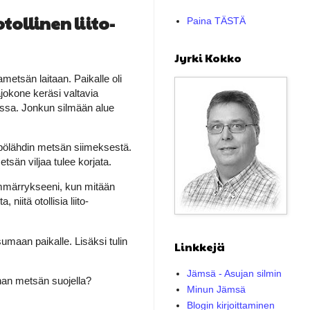
tollinen liito-
Paina TÄSTÄ
Jyrki Kokko
metsän laitaan. Paikalle oli
ajokone keräsi valtavia
oissa. Jonkun silmään alue
e pölähdin metsän siimeksestä.
etsän viljaa tulee korjata.
ymmärrykseeni, kun mitään
iitä otollisia liito-
sumaan paikalle. Lisäksi tulin
Linkkejä
Jämsä - Asujan silmin
nhan metsän suojella?
Minun Jämsä
Blogin kirjoittaminen