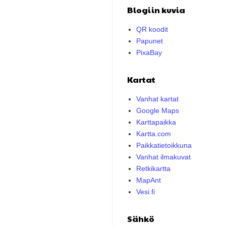
Blogiin kuvia
QR koodit
Papunet
PixaBay
Kartat
Vanhat kartat
Google Maps
Karttapaikka
Kartta.com
Paikkatietoikkuna
Vanhat ilmakuvat
Retkikartta
MapAnt
Vesi.fi
Sähkö