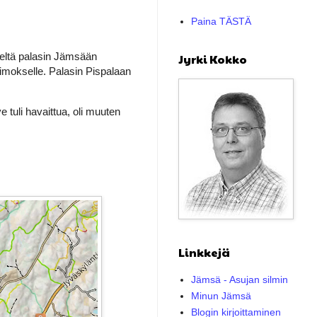
Paina TÄSTÄ
eltä palasin Jämsään
Jyrki Kokko
imokselle. Palasin Pispalaan
ve tuli havaittua, oli muuten
Linkkejä
Jämsä - Asujan silmin
Minun Jämsä
Blogin kirjoittaminen