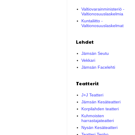
Valtiovarainministeriö -
Valtionosuuslaskelmia
Kuntaliitto -
Valtionosuuslaskelmat
Lehdet
Jämsän Seutu
Vekkari
Jämsän Facelehti
Teatterit
J+J Teatteri
Jämsän Kesäteatteri
Korpilahden teatteri
Kuhmoisten
harrastajateatteri
Nysän Kesäteatteri
Teatteri Tenho