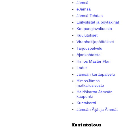
Jämsä
eJämsä
Jämsä Tehdas
Esityslistat ja pöytäkirjat
Kaupunginvaltuusto
Kuulutukset
Viranhaltijapäätökset
Tarjouspalvelu
Ajankohtaista
Himos Master Plan
Ladut
Jämsän karttapalvelu
HimosJämsä
matkailusivusto
Häiriökartta Jämsän
kaupunki
Kuntakortti
Jämsän Äijät ja Ämmät
Kuntatalous