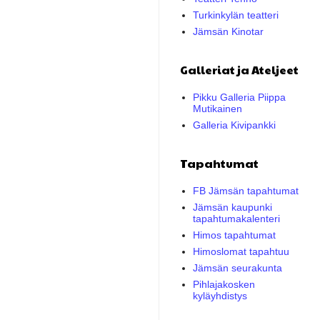
Turkinkylän teatteri
Jämsän Kinotar
Galleriat ja Ateljeet
Pikku Galleria Piippa
Mutikainen
Galleria Kivipankki
Tapahtumat
FB Jämsän tapahtumat
Jämsän kaupunki
tapahtumakalenteri
Himos tapahtumat
Himoslomat tapahtuu
Jämsän seurakunta
Pihlajakosken
kyläyhdistys