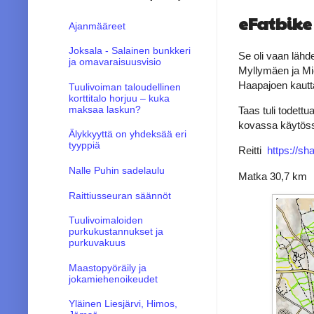
eFatbike
Ajanmääreet
Joksala - Salainen bunkkeri
Se oli vaan läh
ja omavaraisuusvisio
Myllymäen ja Mie
Haapajoen kautt
Tuulivoiman taloudellinen
korttitalo horjuu – kuka
maksaa laskun?
Taas tuli todettu
kovassa käytös
Älykkyyttä on yhdeksää eri
tyyppiä
Reitti
https://sh
Nalle Puhin sadelaulu
Matka 30,7 km
Raittiusseuran säännöt
Tuulivoimaloiden
purkukustannukset ja
purkuvakuus
Maastopyöräily ja
jokamiehenoikeudet
Yläinen Liesjärvi, Himos,