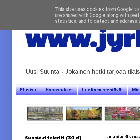
This site uses cookies from Google to d
are shared with Google along with perf
statistics, and to detect and address 
www.jyrk
Uusi Suunta - Jokainen hetki tarjoaa til
Etusivu
Harrastukset
Luottamustehtävät
Miel
Suositut tekstit (30 d)
lauantai 30. ma