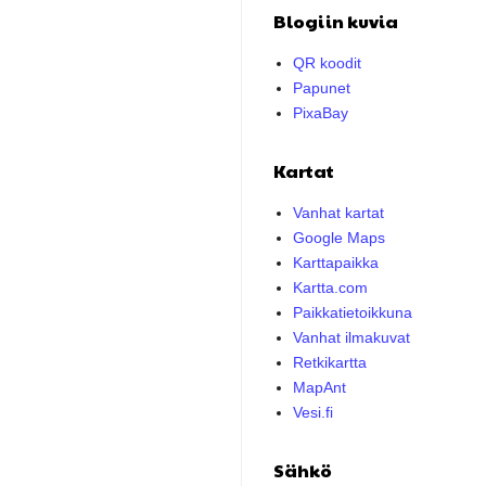
Blogiin kuvia
QR koodit
Papunet
PixaBay
Kartat
Vanhat kartat
Google Maps
Karttapaikka
Kartta.com
Paikkatietoikkuna
Vanhat ilmakuvat
Retkikartta
MapAnt
Vesi.fi
Sähkö