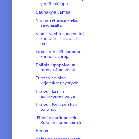
ympäristölupa
Saunakylä Jämsä
Ymmärrettävää kieltä
savolaisilta
Vinnin vanha kuusimetsä
kumoon - olisi ollut
otoll...
Lapsiperheiltä saadaan
kunnallisveroja
Poliisin lupapalvelun
ruuhka Jämsässä
Tuossa ne blogi -
kirjoitukset syntyvät
Himos - Ei niin
aurinkoinen päivä
Himos - Kelit sen kun
paranee
Jämsän karttapalvelu -
Katujen kunnossapito
Himos
Kaipolan tehdasalueen