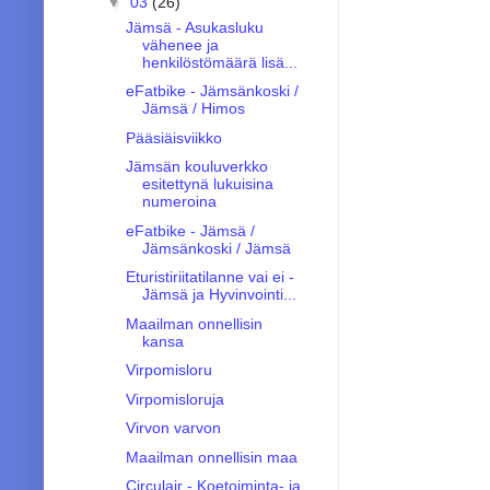
▼
03
(26)
Jämsä - Asukasluku
vähenee ja
henkilöstömäärä lisä...
eFatbike - Jämsänkoski /
Jämsä / Himos
Pääsiäisviikko
Jämsän kouluverkko
esitettynä lukuisina
numeroina
eFatbike - Jämsä /
Jämsänkoski / Jämsä
Eturistiriitatilanne vai ei -
Jämsä ja Hyvinvointi...
Maailman onnellisin
kansa
Virpomisloru
Virpomisloruja
Virvon varvon
Maailman onnellisin maa
Circulair - Koetoiminta- ja