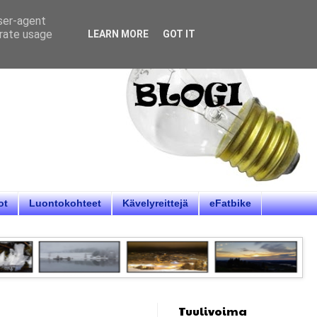
user-agent
erate usage
LEARN MORE
GOT IT
ot
Luontokohteet
Kävelyreittejä
eFatbike
Tuulivoima