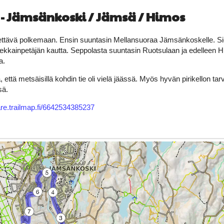
 - Jämsänkoski / Jämsä / Himos
dettävä polkemaan. Ensin suuntasin Mellansuoraa Jämsänkoskelle. Si
kkainpetäjän kautta. Seppolasta suuntasin Ruotsulaan ja edelleen H
a.
a, että metsäisillä kohdin tie oli vielä jäässä. Myös hyvän pirikellon tar
sä.
are.trailmap.fi/6642534385237