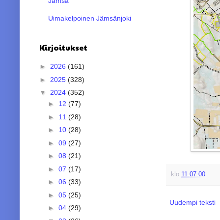
Jämsä
Uimakelpoinen Jämsänjoki
Kirjoitukset
►
2026
(161)
►
2025
(328)
▼
2024
(352)
►
12
(77)
►
11
(28)
►
10
(28)
►
09
(27)
►
08
(21)
►
07
(17)
klo
11.07.00
►
06
(33)
►
05
(25)
Uudempi teksti
►
04
(29)