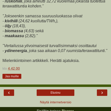
-
ruskohiili
, joka aiheutti 32,72 kuolemaa jokaista tuotettua
terawattituntia kohden."
"Jokseenkin samassa suuruusluokassa olivat
-
kivihiili
(24,62 kuollutta/TWh,),
-
öljy
(18,43),
-
biomassa
(4,63) sekä
-
maakaasu
(2,82)."
"Vertailussa ylivoimaisesti turvallisimmaksi osoittautui
-
ydinenergia
, joka saa aikaan 0,07 ruumista/terawattitunti."
Mielenkiintoinen artikkkeli. Herätti ajatuksia.
klo
4.42.00
Jaa muille
‹
›
Etusivu
Näytä internetversio
Sisällön tarjoaa
Blogger
.