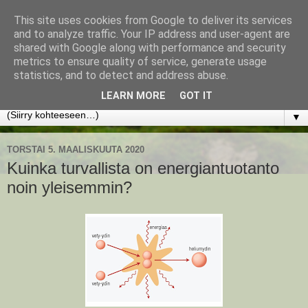
This site uses cookies from Google to deliver its services
www.jyrkikokko.fi
and to analyze traffic. Your IP address and user-agent are
shared with Google along with performance and security
metrics to ensure quality of service, generate usage
Uusi Suunta - Jokainen hetki tarjoaa tilaisuuden muuttaa
statistics, and to detect and address abuse.
suuntaa.
LEARN MORE
GOT IT
▼
TORSTAI 5. MAALISKUUTA 2020
Kuinka turvallista on energiantuotanto
noin yleisemmin?