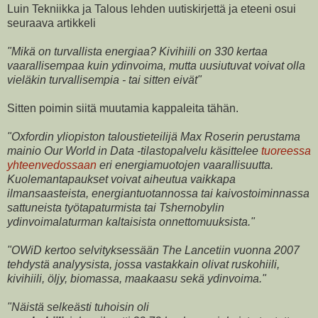
Luin Tekniikka ja Talous lehden uutiskirjettä ja eteeni osui
seuraava artikkeli
"Mikä on turvallista energiaa? Kivihiili on 330 kertaa
vaarallisempaa kuin ydinvoima, mutta uusiutuvat voivat olla
vieläkin turvallisempia - tai sitten eivät"
Sitten poimin siitä muutamia kappaleita tähän.
"Oxfordin yliopiston taloustieteilijä Max Roserin perustama
mainio Our World in Data -tilastopalvelu käsittelee
tuoreessa
yhteenvedossaan
eri energiamuotojen vaarallisuutta.
Kuolemantapaukset voivat aiheutua vaikkapa
ilmansaasteista, energiantuotannossa tai kaivostoiminnassa
sattuneista työtapaturmista tai Tshernobylin
ydinvoimalaturman kaltaisista onnettomuuksista."
"OWiD kertoo selvityksessään The Lancetiin vuonna 2007
tehdystä analyysista, jossa vastakkain olivat ruskohiili,
kivihiili, öljy, biomassa, maakaasu sekä ydinvoima."
"Näistä selkeästi tuhoisin oli