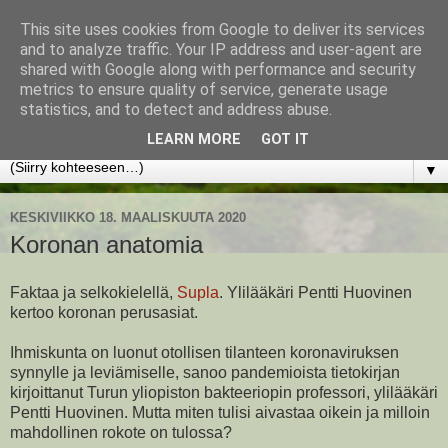
This site uses cookies from Google to deliver its services
www.jyrkikokko.fi
and to analyze traffic. Your IP address and user-agent are
shared with Google along with performance and security
metrics to ensure quality of service, generate usage
Uusi Suunta - Jokainen hetki tarjoaa tilaisuuden muuttaa
statistics, and to detect and address abuse.
suuntaa.
LEARN MORE
GOT IT
▼
KESKIVIIKKO 18. MAALISKUUTA 2020
Koronan anatomia
Faktaa ja selkokielellä,
Supla
. Ylilääkäri Pentti Huovinen
kertoo koronan perusasiat.
Ihmiskunta on luonut otollisen tilanteen koronaviruksen
synnylle ja leviämiselle, sanoo pandemioista tietokirjan
kirjoittanut Turun yliopiston bakteeriopin professori, ylilääkäri
Pentti Huovinen. Mutta miten tulisi aivastaa oikein ja milloin
mahdollinen rokote on tulossa?