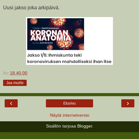
Uusi jakso joka arkipäivä.
klo
18.40.00
Jaa muille
‹
›
Etusivu
Näytä internetversio
Sisällön tarjoaa
Blogger
.