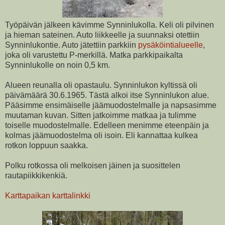
Työpäivän jälkeen kävimme Synninlukolla. Keli oli pilvinen
ja hieman sateinen. Auto liikkeelle ja suunnaksi otettiin
Synninlukontie. Auto jätettiin parkkiin
pysäköintialueelle
,
joka oli varustettu P-merkillä. Matka parkkipaikalta
Synninlukolle on noin 0,5 km.
Alueen reunalla oli opastaulu. Synninlukon kyltissä oli
päivämäärä 30.6.1965. Tästä alkoi itse Synninlukon alue.
Pääsimme ensimäiselle jäämuodostelmalle ja napsasimme
muutaman kuvan. Sitten jatkoimme matkaa ja tulimme
toiselle muodostelmalle. Edelleen menimme eteenpäin ja
kolmas jäämuodostelma oli isoin. Eli kannattaa kulkea
rotkon loppuun saakka.
Polku rotkossa oli melkoisen jäinen ja suosittelen
rautapiikkikenkiä.
Karttapaikan karttalinkki