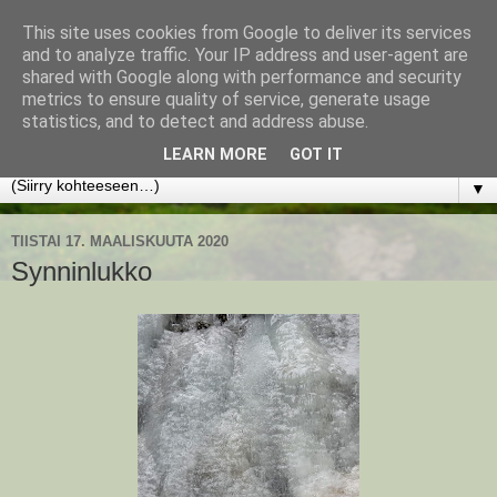
This site uses cookies from Google to deliver its services
www.jyrkikokko.fi
and to analyze traffic. Your IP address and user-agent are
shared with Google along with performance and security
metrics to ensure quality of service, generate usage
Uusi Suunta - Jokainen hetki tarjoaa tilaisuuden muuttaa
statistics, and to detect and address abuse.
suuntaa.
LEARN MORE
GOT IT
▼
TIISTAI 17. MAALISKUUTA 2020
Synninlukko