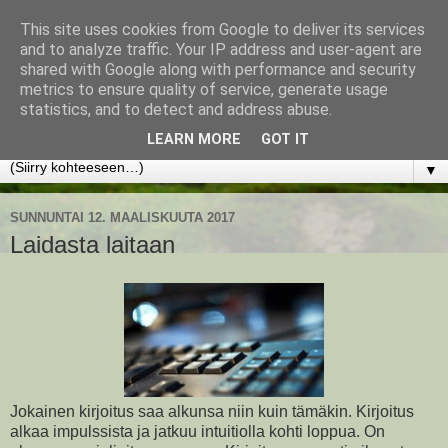
This site uses cookies from Google to deliver its services
www.jyrkikokko.fi
and to analyze traffic. Your IP address and user-agent are
shared with Google along with performance and security
metrics to ensure quality of service, generate usage
Uusi Suunta - Jokainen hetki tarjoaa tilaisuuden muuttaa
statistics, and to detect and address abuse.
suuntaa.
LEARN MORE
GOT IT
▼
SUNNUNTAI 12. MAALISKUUTA 2017
Laidasta laitaan
Jokainen kirjoitus saa alkunsa niin kuin tämäkin. Kirjoitus
alkaa impulssista ja jatkuu intuitiolla kohti loppua. On