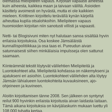
olemassa mielipiteen vapaus. Kirjoitan vapaasti aiheesta
kuin aiheesta, kaikkea maan ja taivaan väliltä. Asioiden
käsittely avoimesti on hyvästä, mutta ei ole kaikkien
mieleen. Kriittinen kirjoittelu terävällä kynän kärjellä
aiheuttaa kuplia otsalohkoihin. Mielipiteen vapaus
huomioiden kirjoitan niin sanotusti villisti ja vapaasti.
Netti- tai Blogisivuni miten nyt halutaan sanoa sisältää hyvin
erilaisia kirjoituksia. Osa koskee Jämsäläistä
kunnallispolitiikkaa ja osa taas ei. Pureudun aivan
satunnaisesti siihen minkälaisia impulsseja olen sattunut
saamaan.
Kiinteämmät tekstit löytyvät välilehtien Mielipiteitä ja
Luontokohteet alta. Mielipiteitä kohdassa on näkemykseni ja
ajatukseni eri asioihin. Luontokohteet välilehden alta löytyy
Jämsän lähialueen luontokohteita kuvauksineen, ajo-
ohjeineen ja kuvineen.
Aloitin kirjoittamisen tänne 2008. Sen jälkeen on syntynyt
reilut 900 hyvinkin erilaista kirjoitusta aivan laidasta laitaan.
Tämä aikana kirjoituksia on kävijälaskurin mukaan luettu yli
108 000 tuhatta kertaa.