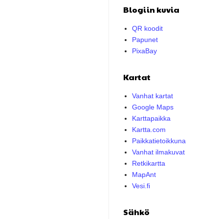
Blogiin kuvia
QR koodit
Papunet
PixaBay
Kartat
Vanhat kartat
Google Maps
Karttapaikka
Kartta.com
Paikkatietoikkuna
Vanhat ilmakuvat
Retkikartta
MapAnt
Vesi.fi
Sähkö