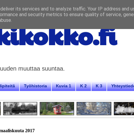
eliver its services and to analyze traffic. Your IP address and 
ormance and security metrics to ensure quality of service, gen
abuse.
ikokko.fi
aisuuden muuttaa suuntaa.
ipiteitä
Työhistoria
Kuvia 1
K 2
K 3
Yhteystied
 maaliskuuta 2017