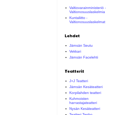
Valtiovarainministeriö -
Valtionosuuslaskelmia
Kuntaliitto -
Valtionosuuslaskelmat
Lehdet
Jämsän Seutu
Vekkari
Jämsän Facelehti
Teatterit
J+J Teatteri
Jämsän Kesäteatteri
Korpilahden teatteri
Kuhmoisten
harrastajateatteri
Nysän Kesäteatteri
Teatteri Tenho