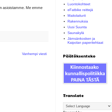
Luontokohteet
idän asioistamme. Me emme
eFatbike reittejä
Maitolaiturit
Rakennuksia
Uusi Suunta
Saunakylä
Jämsänkosken ja
Kaipolan paperitehtaat
Vanhempi viesti
Päätöksenteko
Translate