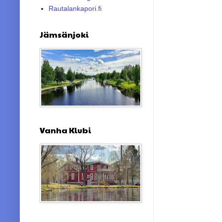
Rautalankapori.fi
Jämsänjoki
Vanha Klubi