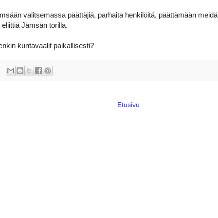
msään valitsemassa päättäjiä, parhaita henkilöitä, päättämään me
a eliittiä Jämsän torilla.
nkin kuntavaalit paikallisesti?
Etusivu