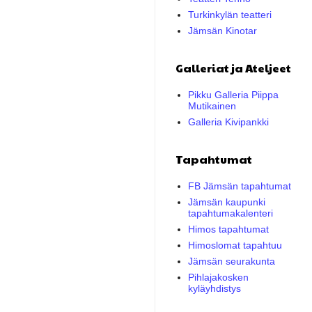
Turkinkylän teatteri
Jämsän Kinotar
Galleriat ja Ateljeet
Pikku Galleria Piippa
Mutikainen
Galleria Kivipankki
Tapahtumat
FB Jämsän tapahtumat
Jämsän kaupunki
tapahtumakalenteri
Himos tapahtumat
Himoslomat tapahtuu
Jämsän seurakunta
Pihlajakosken
kyläyhdistys