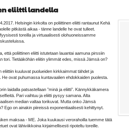
en eliitti landella
4.2017. Helsingin kirkolta on poliittinen eliitti rantaunut Kehä
elle pitkästä aikaa - tänne landelle he ovat tulleet.
ysisesti toreilla ja virtuaalisesti olohuoneissamme
eskusteluissa.
 että poliittinen eliitti istutetaan lauantai aamuna pirssiin
 tori. Tietääköhän eliitin ylimmät edes, missä Jämsä on?
n eliittiin kuuluvat puolueiden kirkkaimmat tähdet ja
. He ovat puhumassa kuntavaalien ehdokkaiden puolesta.
 torin laidalla patsastellaan "minä ja eliitti". Kännykkäkamera
elfieitä. Pari vaihtuu ja eliitti pysyy samana. Alta
iaalisen median valtaa torikuvat. Mutta onko Jämsä
? Ego on ainakin piireissä exponentiaalisesti kehittynyt.
iken maksaa - ME. Joka kuukausi verorahoilla tuemme tätä
uet ovat lähiviikkoina kirjaimellisesti ripoteltu toreille.