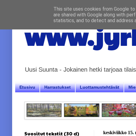
This site uses cookies from Google to d
are shared with Google along with perf
statistics, and to detect and address 
www.jyrk
Uusi Suunta - Jokainen hetki tarjoaa til
Etusivu
Harrastukset
Luottamustehtävät
Miel
Suositut tekstit (30 d)
keskiviikko 15.