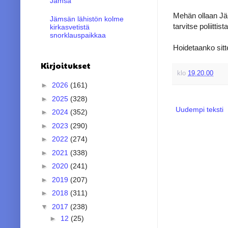
Jämsä
Mehän ollaan Jä
Jämsän lähistön kolme
tarvitse poliittist
kirkasvetistä
snorklauspaikkaa
Hoidetaanko sitte
Kirjoitukset
klo
19.20.00
►
2026
(161)
►
2025
(328)
Uudempi teksti
►
2024
(352)
►
2023
(290)
►
2022
(274)
►
2021
(338)
►
2020
(241)
►
2019
(207)
►
2018
(311)
▼
2017
(238)
►
12
(25)