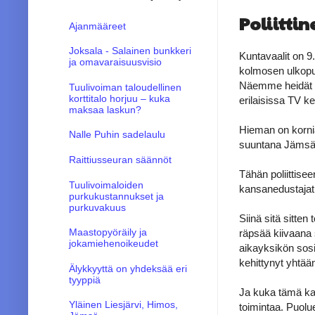
Poliittin
Ajanmääreet
Joksala - Salainen bunkkeri
Kuntavaalit on 9.
ja omavaraisuusvisio
kolmosen ulkopuol
Näemme heidät fy
Tuulivoiman taloudellinen
korttitalo horjuu – kuka
erilaisissa TV k
maksaa laskun?
Hieman on kornia,
Nalle Puhin sadelaulu
suuntana Jämsän
Raittiusseuran säännöt
Tähän poliittisee
Tuulivoimaloiden
kansanedustajat
purkukustannukset ja
purkuvakuus
Siinä sitä sitten
Maastopyöräily ja
räpsää kiivaana s
jokamiehenoikeudet
aikayksikön sos
kehittynyt yhtään
Älykkyyttä on yhdeksää eri
tyyppiä
Ja kuka tämä ka
Yläinen Liesjärvi, Himos,
toimintaa. Puoluet