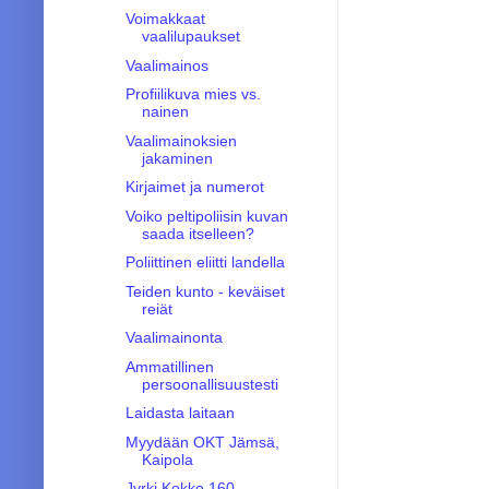
Voimakkaat
vaalilupaukset
Vaalimainos
Profiilikuva mies vs.
nainen
Vaalimainoksien
jakaminen
Kirjaimet ja numerot
Voiko peltipoliisin kuvan
saada itselleen?
Poliittinen eliitti landella
Teiden kunto - keväiset
reiät
Vaalimainonta
Ammatillinen
persoonallisuustesti
Laidasta laitaan
Myydään OKT Jämsä,
Kaipola
Jyrki Kokko 160