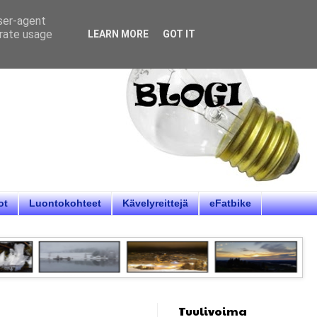
user-agent
erate usage
LEARN MORE
GOT IT
ot
Luontokohteet
Kävelyreittejä
eFatbike
Tuulivoima