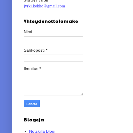
040 547 78 36
jyrki.kokko@gmail.com
Yhteydenottolomake
Nimi
Sähköposti
*
Ilmoitus
*
Blogeja
Notskilla Blogi