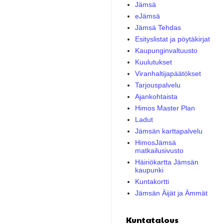
Jämsä
eJämsä
Jämsä Tehdas
Esityslistat ja pöytäkirjat
Kaupunginvaltuusto
Kuulutukset
Viranhaltijapäätökset
Tarjouspalvelu
Ajankohtaista
Himos Master Plan
Ladut
Jämsän karttapalvelu
HimosJämsä
matkailusivusto
Häiriökartta Jämsän
kaupunki
Kuntakortti
Jämsän Äijät ja Ämmät
Kuntatalous