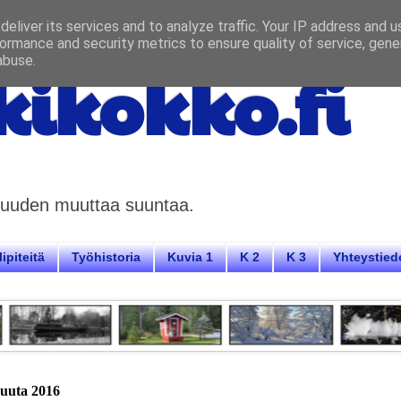
eliver its services and to analyze traffic. Your IP address and 
ormance and security metrics to ensure quality of service, gen
abuse.
ikokko.fi
aisuuden muuttaa suuntaa.
ipiteitä
Työhistoria
Kuvia 1
K 2
K 3
Yhteystied
ukuuta 2016