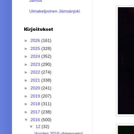
Jämsä
Uimakelpoinen Jämsänjoki
Kirjoitukset
►
2026
(161)
►
2025
(328)
►
2024
(352)
►
2023
(290)
►
2022
(274)
►
2021
(338)
►
2020
(241)
►
2019
(207)
►
2018
(311)
►
2017
(238)
▼
2016
(500)
▼
12
(32)
Vuoden 2016 yhteenveto!