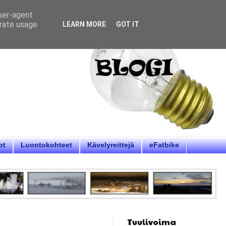
user-agent
erate usage
LEARN MORE
GOT IT
ot
Luontokohteet
Kävelyreittejä
eFatbike
Tuulivoima