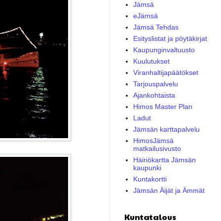
Jämsä
eJämsä
Jämsä Tehdas
Esityslistat ja pöytäkirjat
Kaupunginvaltuusto
Kuulutukset
Viranhaltijapäätökset
Tarjouspalvelu
Ajankohtaista
Himos Master Plan
Ladut
Jämsän karttapalvelu
HimosJämsä
matkailusivusto
Häiriökartta Jämsän
kaupunki
Kuntakortti
Jämsän Äijät ja Ämmät
Kuntatalous