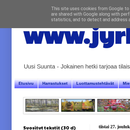
This site uses cookies from Google to d
are shared with Google along with perf
statistics, and to detect and address 
www.jyrk
Uusi Suunta - Jokainen hetki tarjoaa til
Etusivu
Harrastukset
Luottamustehtävät
Miel
Suositut tekstit (30 d)
tiistai 27. joul