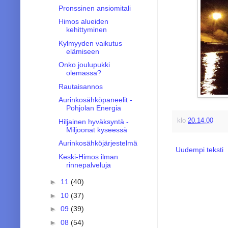
Pronssinen ansiomitali
Himos alueiden
kehittyminen
Kylmyyden vaikutus
elämiseen
Onko joulupukki
olemassa?
Rautaisannos
Aurinkosähköpaneelit -
Pohjolan Energia
klo
20.14.00
Hiljainen hyväksyntä -
Miljoonat kyseessä
Aurinkosähköjärjestelmä
Uudempi teksti
Keski-Himos ilman
rinnepalveluja
►
11
(40)
►
10
(37)
►
09
(39)
►
08
(54)