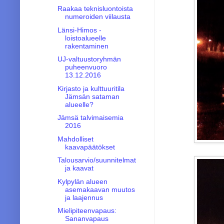
Raakaa teknisluontoista
numeroiden viilausta
Länsi-Himos -
loistoalueelle
rakentaminen
UJ-valtuustoryhmän
puheenvuoro
13.12.2016
Kirjasto ja kulttuuritila
Jämsän sataman
alueelle?
Jämsä talvimaisemia
2016
Mahdolliset
kaavapäätökset
Talousarvio/suunnitelmat
ja kaavat
Kylpylän alueen
asemakaavan muutos
ja laajennus
Mielipiteenvapaus:
Sananvapaus