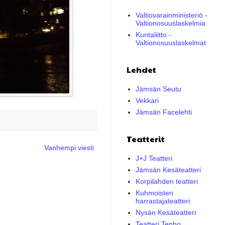
Valtiovarainministeriö -
Valtionosuuslaskelmia
Kuntaliitto -
Valtionosuuslaskelmat
Lehdet
Jämsän Seutu
Vekkari
Jämsän Facelehti
Teatterit
Vanhempi viesti
J+J Teatteri
Jämsän Kesäteatteri
Korpilahden teatteri
Kuhmoisten
harrastajateatteri
Nysän Kesäteatteri
Teatteri Tenho