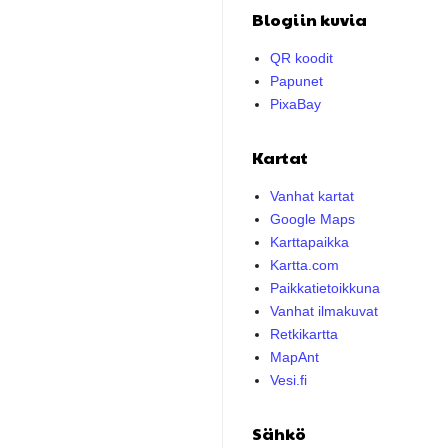
Blogiin kuvia
QR koodit
Papunet
PixaBay
Kartat
Vanhat kartat
Google Maps
Karttapaikka
Kartta.com
Paikkatietoikkuna
Vanhat ilmakuvat
Retkikartta
MapAnt
Vesi.fi
Sähkö