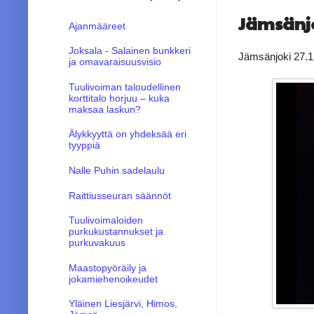
Jämsänj
Ajanmääreet
Joksala - Salainen bunkkeri
Jämsänjoki 27.1
ja omavaraisuusvisio
Tuulivoiman taloudellinen
korttitalo horjuu – kuka
maksaa laskun?
Älykkyyttä on yhdeksää eri
tyyppiä
Nalle Puhin sadelaulu
Raittiusseuran säännöt
Tuulivoimaloiden
purkukustannukset ja
purkuvakuus
Maastopyöräily ja
jokamiehenoikeudet
Yläinen Liesjärvi, Himos,