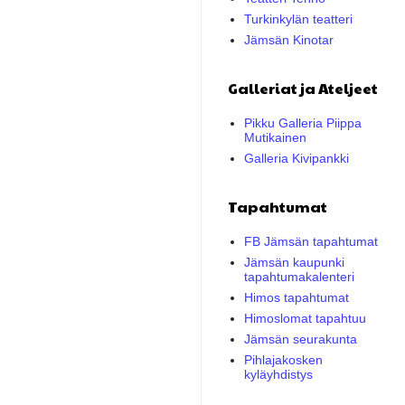
Turkinkylän teatteri
Jämsän Kinotar
Galleriat ja Ateljeet
Pikku Galleria Piippa
Mutikainen
Galleria Kivipankki
Tapahtumat
FB Jämsän tapahtumat
Jämsän kaupunki
tapahtumakalenteri
Himos tapahtumat
Himoslomat tapahtuu
Jämsän seurakunta
Pihlajakosken
kyläyhdistys