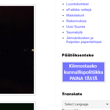
Luontokohteet
eFatbike reittejä
Maitolaiturit
Rakennuksia
Uusi Suunta
Saunakylä
Jämsänkosken ja
Kaipolan paperitehtaat
Päätöksenteko
Translate