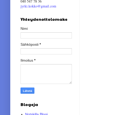
040 547 78 36
jyrki.kokko@gmail.com
Yhteydenottolomake
Nimi
Sähköposti
*
Ilmoitus
*
Blogeja
Notskilla Blogi