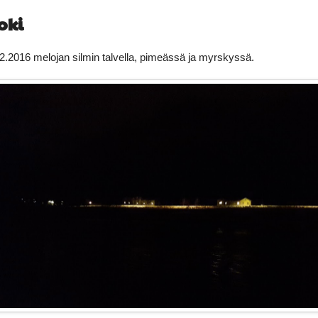
oki
2.2016 melojan silmin talvella, pimeässä ja myrskyssä.