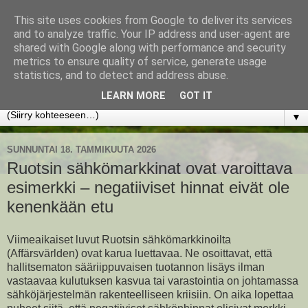
This site uses cookies from Google to deliver its services
www.jyrkikokko.fi
and to analyze traffic. Your IP address and user-agent are
shared with Google along with performance and security
metrics to ensure quality of service, generate usage
Uusi Suunta - Jokainen hetki tarjoaa tilaisuuden muuttaa
statistics, and to detect and address abuse.
suuntaa.
LEARN MORE
GOT IT
▼
SUNNUNTAI 18. TAMMIKUUTA 2026
Ruotsin sähkömarkkinat ovat varoittava
esimerkki – negatiiviset hinnat eivät ole
kenenkään etu
Viimeaikaiset luvut Ruotsin sähkömarkkinoilta
(Affärsvärlden) ovat karua luettavaa. Ne osoittavat, että
hallitsematon sääriippuvaisen tuotannon lisäys ilman
vastaavaa kulutuksen kasvua tai varastointia on johtamassa
sähköjärjestelmän rakenteelliseen kriisiin. On aika lopettaa