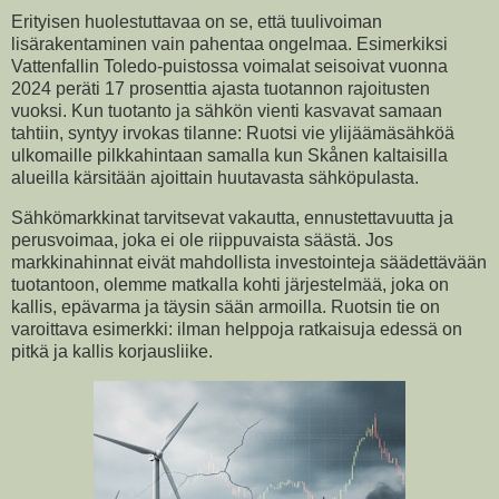
Erityisen huolestuttavaa on se, että tuulivoiman
lisärakentaminen vain pahentaa ongelmaa. Esimerkiksi
Vattenfallin Toledo-puistossa voimalat seisoivat vuonna
2024 peräti 17 prosenttia ajasta tuotannon rajoitusten
vuoksi. Kun tuotanto ja sähkön vienti kasvavat samaan
tahtiin, syntyy irvokas tilanne: Ruotsi vie ylijäämäsähköä
ulkomaille pilkkahintaan samalla kun Skånen kaltaisilla
alueilla kärsitään ajoittain huutavasta sähköpulasta.
Sähkömarkkinat tarvitsevat vakautta, ennustettavuutta ja
perusvoimaa, joka ei ole riippuvaista säästä. Jos
markkinahinnat eivät mahdollista investointeja säädettävään
tuotantoon, olemme matkalla kohti järjestelmää, joka on
kallis, epävarma ja täysin sään armoilla. Ruotsin tie on
varoittava esimerkki: ilman helppoja ratkaisuja edessä on
pitkä ja kallis korjausliike.