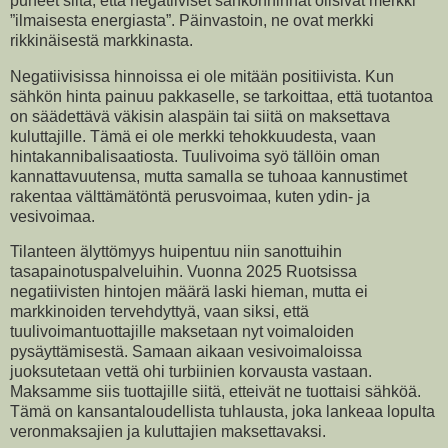
puheet siitä, että negatiiviset sähkönhinnat olisivat merkki
”ilmaisesta energiasta”. Päinvastoin, ne ovat merkki
rikkinäisestä markkinasta.
Negatiivisissa hinnoissa ei ole mitään positiivista. Kun
sähkön hinta painuu pakkaselle, se tarkoittaa, että tuotantoa
on säädettävä väkisin alaspäin tai siitä on maksettava
kuluttajille. Tämä ei ole merkki tehokkuudesta, vaan
hintakannibalisaatiosta. Tuulivoima syö tällöin oman
kannattavuutensa, mutta samalla se tuhoaa kannustimet
rakentaa välttämätöntä perusvoimaa, kuten ydin- ja
vesivoimaa.
Tilanteen älyttömyys huipentuu niin sanottuihin
tasapainotuspalveluihin. Vuonna 2025 Ruotsissa
negatiivisten hintojen määrä laski hieman, mutta ei
markkinoiden tervehdyttyä, vaan siksi, että
tuulivoimantuottajille maksetaan nyt voimaloiden
pysäyttämisestä. Samaan aikaan vesivoimaloissa
juoksutetaan vettä ohi turbiinien korvausta vastaan.
Maksamme siis tuottajille siitä, etteivät ne tuottaisi sähköä.
Tämä on kansantaloudellista tuhlausta, joka lankeaa lopulta
veronmaksajien ja kuluttajien maksettavaksi.