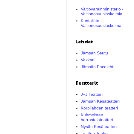
Valtiovarainministeriö -
Valtionosuuslaskelmia
Kuntaliitto -
Valtionosuuslaskelmat
Lehdet
Jämsän Seutu
Vekkari
Jämsän Facelehti
Teatterit
J+J Teatteri
Jämsän Kesäteatteri
Korpilahden teatteri
Kuhmoisten
harrastajateatteri
Nysän Kesäteatteri
Teatteri Tenho