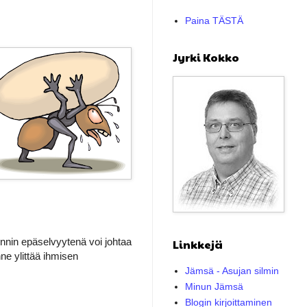
Paina TÄSTÄ
Jyrki Kokko
oinnin epäselvyytenä voi johtaa
Linkkejä
ne ylittää ihmisen
Jämsä - Asujan silmin
Minun Jämsä
Blogin kirjoittaminen