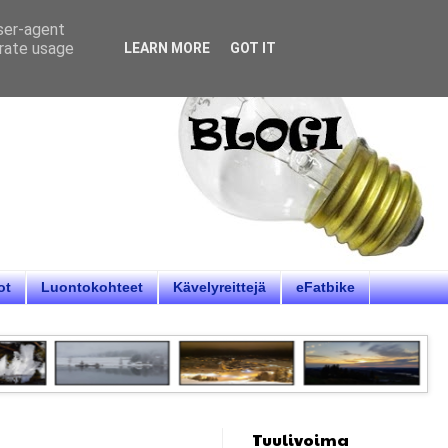
user-agent
erate usage
LEARN MORE
GOT IT
ot
Luontokohteet
Kävelyreittejä
eFatbike
Tuulivoima