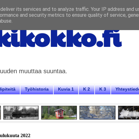
eliver its services and to analyze traffic. Your IP address and 
ormance and security metrics to ensure quality of service, gen
abuse.
ikokko.fi
aisuuden muuttaa suuntaa.
ipiteitä
Työhistoria
Kuvia 1
K 2
K 3
Yhteystied
oulukuuta 2022