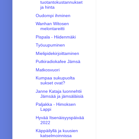
tuotantokustannukset
ja hinta
Oudompi ihminen
Wanhan Witosen
melontareitti
Pispala - Hiidenmäki
Työuupuminen
Mielipidekirjoittaminen
Putkiradiokafee Jämsä
Matkosvuori
Kumpaa sukupuolta
sukset ovat?
Janne Kataja luonnehtii
Jämsää ja jämsäläisiä
Paljakka - Himoksen
Lappi
Hyvää Itsenäisyyspäivää
2022
Käppäilyllä ja kuusien
katselmoinnissa