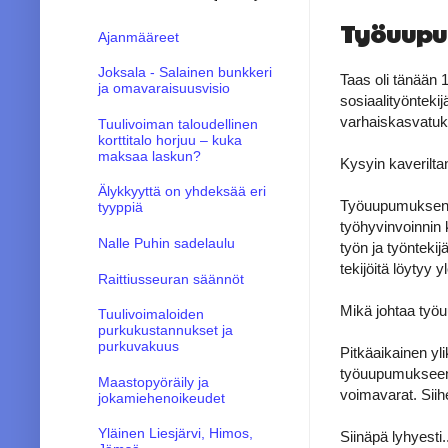
Työuup
Ajanmääreet
Joksala - Salainen bunkkeri
Taas oli tänään 
ja omavaraisuusvisio
sosiaalityöntekij
varhaiskasvatuks
Tuulivoiman taloudellinen
korttitalo horjuu – kuka
maksaa laskun?
Kysyin kaverilt
Älykkyyttä on yhdeksää eri
Työuupumuksen ta
tyyppiä
työhyvinvoinnin 
Nalle Puhin sadelaulu
työn ja työntekij
tekijöitä löytyy 
Raittiusseuran säännöt
Mikä johtaa ty
Tuulivoimaloiden
purkukustannukset ja
purkuvakuus
Pitkäaikainen yli
työuupumukseen. 
Maastopyöräily ja
voimavarat. Sii
jokamiehenoikeudet
Yläinen Liesjärvi, Himos,
Siinäpä lyhyesti..