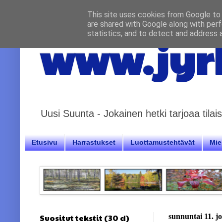
This site uses cookies from Google to d
are shared with Google along with perf
statistics, and to detect and address 
www.jyrk
Uusi Suunta - Jokainen hetki tarjoaa til
Etusivu
Harrastukset
Luottamustehtävät
Miel
Suositut tekstit (30 d)
sunnuntai 11. j