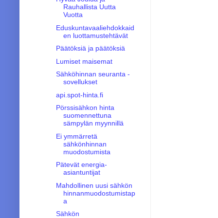
Rauhallista Uutta
Vuotta
Eduskuntavaaliehdokkaid
en luottamustehtävät
Päätöksiä ja päätöksiä
Lumiset maisemat
Sähköhinnan seuranta -
sovellukset
api.spot-hinta.fi
Pörssisähkon hinta
suomennettuna
sämpylän myynnillä
Ei ymmärretä
sähkönhinnan
muodostumista
Pätevät energia-
asiantuntijat
Mahdollinen uusi sähkön
hinnanmuodostumistap
a
Sähkön