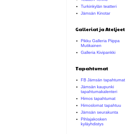
Turkinkylän teatteri
Jämsän Kinotar
Galleriat ja Ateljeet
Pikku Galleria Piippa
Mutikainen
Galleria Kivipankki
Tapahtumat
FB Jämsän tapahtumat
Jämsän kaupunki
tapahtumakalenteri
Himos tapahtumat
Himoslomat tapahtuu
Jämsän seurakunta
Pihlajakosken
kyläyhdistys