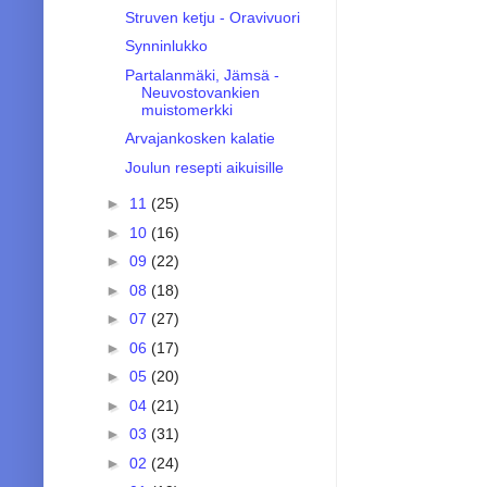
Struven ketju - Oravivuori
Synninlukko
Partalanmäki, Jämsä -
Neuvostovankien
muistomerkki
Arvajankosken kalatie
Joulun resepti aikuisille
►
11
(25)
►
10
(16)
►
09
(22)
►
08
(18)
►
07
(27)
►
06
(17)
►
05
(20)
►
04
(21)
►
03
(31)
►
02
(24)