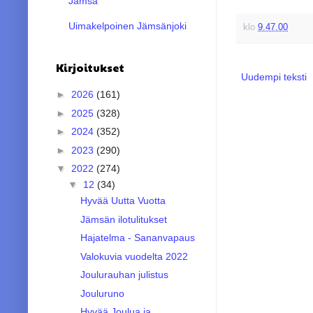
Jämsä
Uimakelpoinen Jämsänjoki
klo
9.47.00
Kirjoitukset
Uudempi teksti
►
2026
(161)
►
2025
(328)
►
2024
(352)
►
2023
(290)
▼
2022
(274)
▼
12
(34)
Hyvää Uutta Vuotta
Jämsän ilotulitukset
Hajatelma - Sananvapaus
Valokuvia vuodelta 2022
Joulurauhan julistus
Jouluruno
Hyvää Joulua ja