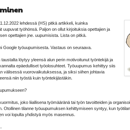
uminen
11.12.2022 lehdessä (HS) pitkä artikkeli, kuinka
ät uupuvat työhönsä. Paljon on ollut kirjoituksia opettajien ja
en opettajien jne. uupumisista. Lista on pitkä.
ani Google työuupumisesta. Vastaus on seuraava.
ustalta löytyy yleensä alun perin motivoitunut työntekijä ja
kannalta epäedulliset työolosuhteet. Työuupumus kehittyy siis
än välisessä vuorovaikutuksessa, ja siksi siihen johtavia
yleensä niin työstä kuin työntekijästäkin.
öuupumukseen?
kuormitus, joko liiallisena työmääränä tai työn tavoitteiden ja organis
Otollinen tilanne työuupumuksen kehittymiseen syntyy, kun työtilan
hen voi lopulta yhdistyä myös masennus.
.