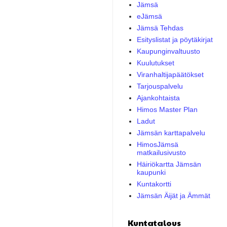
Jämsä
eJämsä
Jämsä Tehdas
Esityslistat ja pöytäkirjat
Kaupunginvaltuusto
Kuulutukset
Viranhaltijapäätökset
Tarjouspalvelu
Ajankohtaista
Himos Master Plan
Ladut
Jämsän karttapalvelu
HimosJämsä
matkailusivusto
Häiriökartta Jämsän
kaupunki
Kuntakortti
Jämsän Äijät ja Ämmät
Kuntatalous