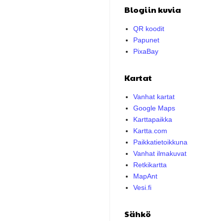
Blogiin kuvia
QR koodit
Papunet
PixaBay
Kartat
Vanhat kartat
Google Maps
Karttapaikka
Kartta.com
Paikkatietoikkuna
Vanhat ilmakuvat
Retkikartta
MapAnt
Vesi.fi
Sähkö