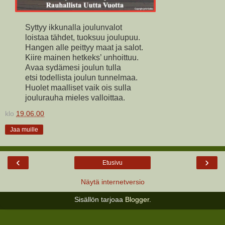
Syttyy ikkunalla joulunvalot
loistaa tähdet, tuoksuu joulupuu.
Hangen alle peittyy maat ja salot.
Kiire mainen hetkeks’ unhoittuu.
Avaa sydämesi joulun tulla
etsi todellista joulun tunnelmaa.
Huolet maalliset vaik ois sulla
joulurauha mieles valloittaa.
klo
19.06.00
Jaa muille
‹
›
Etusivu
Näytä internetversio
Sisällön tarjoaa
Blogger
.