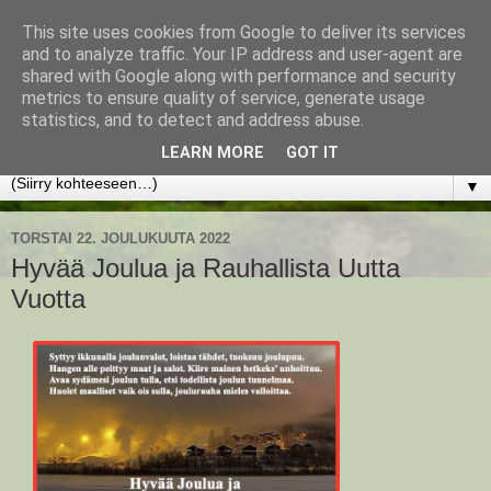
This site uses cookies from Google to deliver its services
www.jyrkikokko.fi
and to analyze traffic. Your IP address and user-agent are
shared with Google along with performance and security
metrics to ensure quality of service, generate usage
Uusi Suunta - Jokainen hetki tarjoaa tilaisuuden muuttaa
statistics, and to detect and address abuse.
suuntaa.
LEARN MORE
GOT IT
▼
TORSTAI 22. JOULUKUUTA 2022
Hyvää Joulua ja Rauhallista Uutta
Vuotta