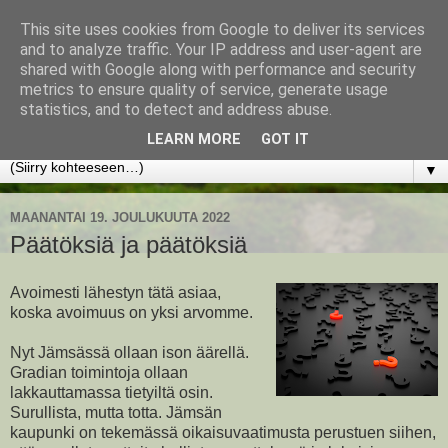
This site uses cookies from Google to deliver its services
www.jyrkikokko.fi
and to analyze traffic. Your IP address and user-agent are
shared with Google along with performance and security
metrics to ensure quality of service, generate usage
Uusi Suunta - Jokainen hetki tarjoaa tilaisuuden muuttaa
statistics, and to detect and address abuse.
suuntaa.
LEARN MORE
GOT IT
▼
MAANANTAI 19. JOULUKUUTA 2022
Päätöksiä ja päätöksiä
Avoimesti lähestyn tätä asiaa,
koska avoimuus on yksi arvomme.
Nyt Jämsässä ollaan ison äärellä.
Gradian toimintoja ollaan
lakkauttamassa tietyiltä osin.
Surullista, mutta totta. Jämsän
kaupunki on tekemässä oikaisuvaatimusta perustuen siihen,