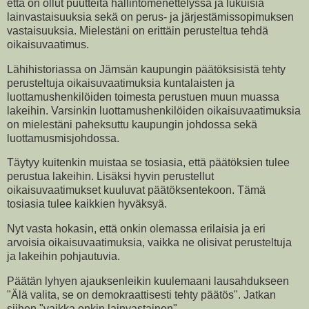
että on ollut puutteita hallintomenettelyssä ja lukuisia
lainvastaisuuksia sekä on perus- ja järjestämissopimuksen
vastaisuuksia. Mielestäni on erittäin perusteltua tehdä
oikaisuvaatimus.
Lähihistoriassa on Jämsän kaupungin päätöksisistä tehty
perusteltuja oikaisuvaatimuksia kuntalaisten ja
luottamushenkilöiden toimesta perustuen muun muassa
lakeihin. Varsinkin luottamushenkilöiden oikaisuvaatimuksia
on mielestäni paheksuttu kaupungin johdossa sekä
luottamusmisjohdossa.
Täytyy kuitenkin muistaa se tosiasia, että päätöksien tulee
perustua lakeihin. Lisäksi hyvin perustellut
oikaisuvaatimukset kuuluvat päätöksentekoon. Tämä
tosiasia tulee kaikkien hyväksyä.
Nyt vasta hokasin, että onkin olemassa erilaisia ja eri
arvoisia oikaisuvaatimuksia, vaikka ne olisivat perusteltuja
ja lakeihin pohjautuvia.
Päätän lyhyen ajauksenleikin kuulemaani lausahdukseen
"Älä valita, se on demokraattisesti tehty päätös". Jatkan
siihen "vaikka onkin lainvastainen".