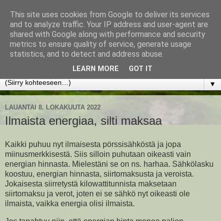
This site uses cookies from Google to deliver its services
www.jyrkikokko.fi
and to analyze traffic. Your IP address and user-agent are
shared with Google along with performance and security
metrics to ensure quality of service, generate usage
Uusi Suunta - Jokainen hetki tarjoaa tilaisuuden muuttaa
statistics, and to detect and address abuse.
suuntaa.
LEARN MORE
GOT IT
▼
LAUANTAI 8. LOKAKUUTA 2022
Ilmaista energiaa, silti maksaa
Kaikki puhuu nyt ilmaisesta pörssisähköstä ja jopa
miinusmerkkisestä. Siis silloin puhutaan oikeasti vain
energian hinnasta. Mielestäni se on ns. harhaa. Sähkölasku
koostuu, energian hinnasta, siirtomaksusta ja veroista.
Jokaisesta siirretystä kilowattitunnista maksetaan
siirtomaksu ja verot, joten ei se sähkö nyt oikeasti ole
ilmaista, vaikka energia olisi ilmaista.