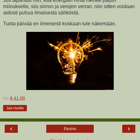
Jos tapahtuu niin, että energian hinta menee paljon
miinukselle, siis siirron ja verojen verran, niin sitten voidaan
aidosti puhua ilmaisesta sähköstä.
Tuota päivää en ilmeisesti koskaan tule näkemään.
klo
8.41.00
Jaa muille
‹
›
Etusivu