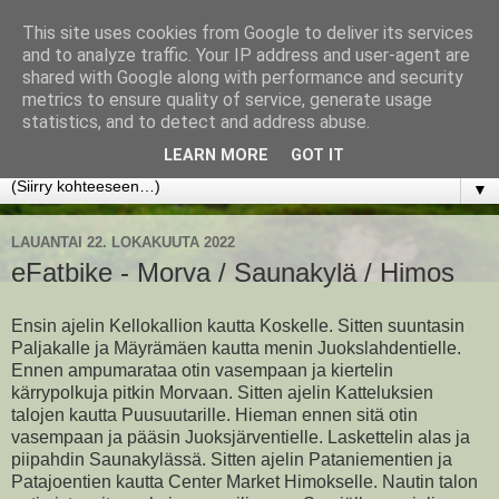
This site uses cookies from Google to deliver its services
www.jyrkikokko.fi
and to analyze traffic. Your IP address and user-agent are
shared with Google along with performance and security
metrics to ensure quality of service, generate usage
Uusi Suunta - Jokainen hetki tarjoaa tilaisuuden muuttaa
statistics, and to detect and address abuse.
suuntaa.
LEARN MORE
GOT IT
▼
LAUANTAI 22. LOKAKUUTA 2022
eFatbike - Morva / Saunakylä / Himos
Ensin ajelin Kellokallion kautta Koskelle. Sitten suuntasin
Paljakalle ja Mäyrämäen kautta menin Juokslahdentielle.
Ennen ampumarataa otin vasempaan ja kiertelin
kärrypolkuja pitkin Morvaan. Sitten ajelin Katteluksien
talojen kautta Puusuutarille. Hieman ennen sitä otin
vasempaan ja pääsin Juoksjärventielle. Laskettelin alas ja
piipahdin Saunakylässä. Sitten ajelin Pataniementien ja
Patajoentien kautta Center Market Himokselle. Nautin talon