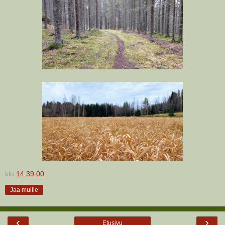
klo
14.39.00
Jaa muille
‹
›
Etusivu