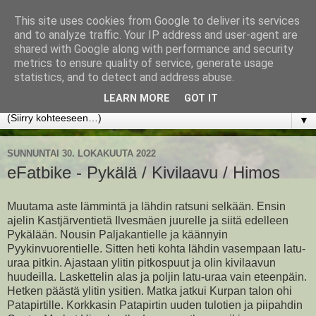
This site uses cookies from Google to deliver its services
www.jyrkikokko.fi
and to analyze traffic. Your IP address and user-agent are
shared with Google along with performance and security
metrics to ensure quality of service, generate usage
Uusi Suunta - Jokainen hetki tarjoaa tilaisuuden muuttaa
statistics, and to detect and address abuse.
suuntaa.
LEARN MORE
GOT IT
▼
SUNNUNTAI 30. LOKAKUUTA 2022
eFatbike - Pykälä / Kivilaavu / Himos
Muutama aste lämmintä ja lähdin ratsuni selkään. Ensin
ajelin Kastjärventietä Ilvesmäen juurelle ja siitä edelleen
Pykälään. Nousin Paljakantielle ja käännyin
Pyykinvuorentielle. Sitten heti kohta lähdin vasempaan latu-
uraa pitkin. Ajastaan ylitin pitkospuut ja olin kivilaavun
huudeilla. Laskettelin alas ja poljin latu-uraa vain eteenpäin.
Hetken päästä ylitin ysitien. Matka jatkui Kurpan talon ohi
Patapirtille. Korkkasin Patapirtin uuden tulotien ja piipahdin