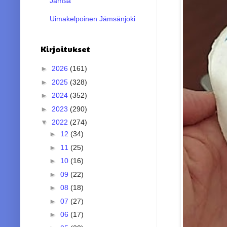
Jämsä
Uimakelpoinen Jämsänjoki
Kirjoitukset
►
2026
(161)
►
2025
(328)
►
2024
(352)
►
2023
(290)
▼
2022
(274)
►
12
(34)
►
11
(25)
►
10
(16)
►
09
(22)
►
08
(18)
►
07
(27)
►
06
(17)