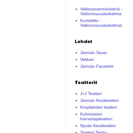
Valtiovarainministeriö -
Valtionosuuslaskelmia
Kuntaliitto -
Valtionosuuslaskelmat
Lehdet
Jämsän Seutu
Vekkari
Jämsän Facelehti
Teatterit
J+J Teatteri
Jämsän Kesäteatteri
Korpilahden teatteri
Kuhmoisten
harrastajateatteri
Nysän Kesäteatteri
Teatteri Tenho