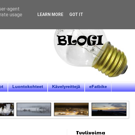
user-agent
erate usage
LEARN MORE
GOT IT
ot
Luontokohteet
Kävelyreittejä
eFatbike
Tuulivoima