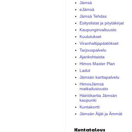
Jämsä
eJämsä
Jämsä Tehdas
Esityslistat ja pöytäkirjat
Kaupunginvaltuusto
Kuulutukset
Viranhaltijapäätökset
Tarjouspalvelu
Ajankohtaista
Himos Master Plan
Ladut
Jämsän karttapalvelu
HimosJämsä
matkailusivusto
Häiriökartta Jämsän
kaupunki
Kuntakortti
Jämsän Äijät ja Ämmät
Kuntatalous