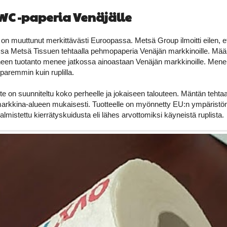
C -paperia Venäjälle
on muuttunut merkittävästi Euroopassa. Metsä Group ilmoitti eilen, 
ssa Metsä Tissuen tehtaalla pehmopaperia Venäjän markkinoille. Mää
en tuotanto menee jatkossa ainoastaan Venäjän markkinoille. Menek
 paremmin kuin ruplilla.
ote on suunniteltu koko perheelle ja jokaiseen talouteen. Mäntän tehtaa
arkkina-alueen mukaisesti. Tuotteelle on myönnetty EU:n ympäristöm
lmistettu kierrätyskuidusta eli lähes arvottomiksi käyneistä ruplista.