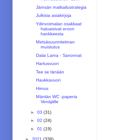
Jämsän matkailustrategia
Julkisia asiakirjoja
Ydinvoimalan osakkaat
haluaisivat eroon
hankkeesta
Metsäsuunnitelman
muistutus
Dalai Lama - Sanonnat
Hartusvuori
Tee se tänään
Haukkavuori
Himos
Mäntän WC -paperia
Venäjälle
►
03
(31)
►
02
(24)
►
01
(19)
►
2021
(338)