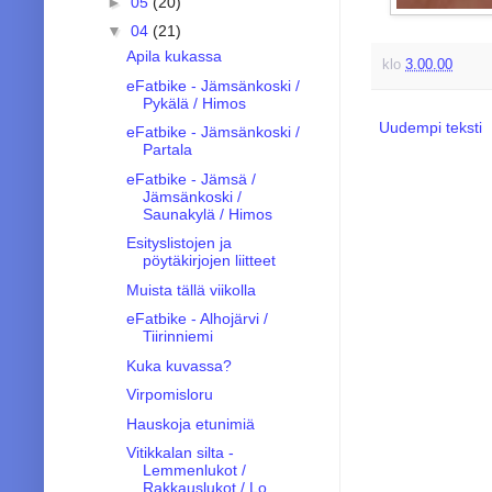
►
05
(20)
▼
04
(21)
Apila kukassa
klo
3.00.00
eFatbike - Jämsänkoski /
Pykälä / Himos
Uudempi teksti
eFatbike - Jämsänkoski /
Partala
eFatbike - Jämsä /
Jämsänkoski /
Saunakylä / Himos
Esityslistojen ja
pöytäkirjojen liitteet
Muista tällä viikolla
eFatbike - Alhojärvi /
Tiirinniemi
Kuka kuvassa?
Virpomisloru
Hauskoja etunimiä
Vitikkalan silta -
Lemmenlukot /
Rakkauslukot / Lo...