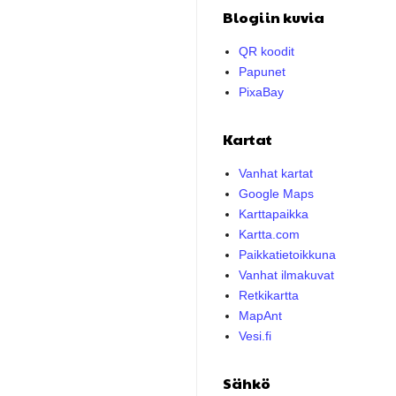
Blogiin kuvia
QR koodit
Papunet
PixaBay
Kartat
Vanhat kartat
Google Maps
Karttapaikka
Kartta.com
Paikkatietoikkuna
Vanhat ilmakuvat
Retkikartta
MapAnt
Vesi.fi
Sähkö