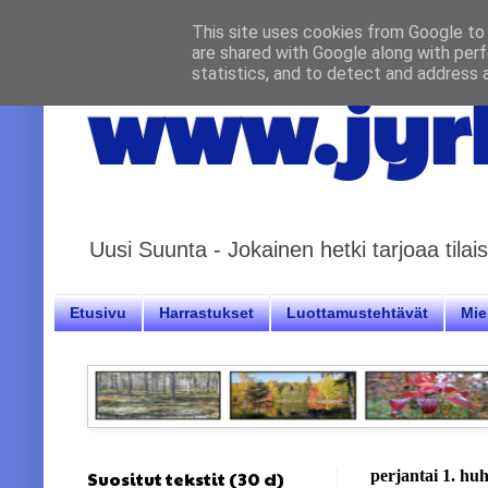
This site uses cookies from Google to d
are shared with Google along with perf
statistics, and to detect and address 
www.jyrk
Uusi Suunta - Jokainen hetki tarjoaa til
Etusivu
Harrastukset
Luottamustehtävät
Miel
Suositut tekstit (30 d)
perjantai 1. hu