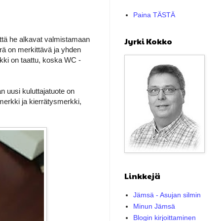
Paina TÄSTÄ
että he alkavat valmistamaan
Jyrki Kokko
rä on merkittävä ja yhden
ki on taattu, koska WC -
n uusi kuluttajatuote on
erkki ja kierrätysmerkki,
Linkkejä
Jämsä - Asujan silmin
Minun Jämsä
Blogin kirjoittaminen