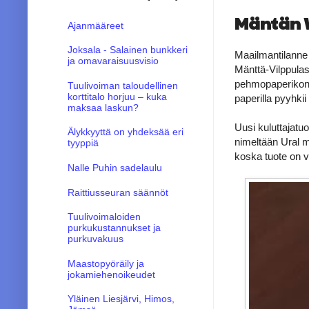
Mäntän W
Ajanmääreet
Joksala - Salainen bunkkeri
Maailmantilanne 
ja omavaraisuusvisio
Mänttä-Vilppula
pehmopaperikone
Tuulivoiman taloudellinen
korttitalo horjuu – kuka
paperilla pyyhkii
maksaa laskun?
Uusi kuluttajatu
Älykkyyttä on yhdeksää eri
nimeltään Ural m
tyyppiä
koska tuote on va
Nalle Puhin sadelaulu
Raittiusseuran säännöt
Tuulivoimaloiden
purkukustannukset ja
purkuvakuus
Maastopyöräily ja
jokamiehenoikeudet
Yläinen Liesjärvi, Himos,