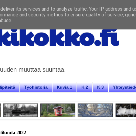
eliver its services and to analyze traffic. Your IP address and 
ormance and security metrics to ensure quality of service, gen
abuse.
ikokko.fi
aisuuden muuttaa suuntaa.
ipiteitä
Työhistoria
Kuvia 1
K 2
K 3
Yhteystied
htikuuta 2022