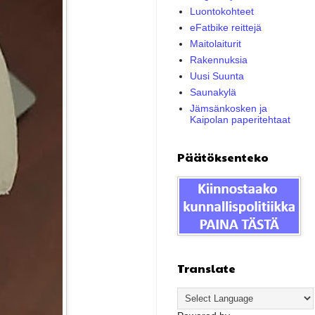
Luontokohteet
eFatbike reittejä
Maitolaiturit
Rakennuksia
Uusi Suunta
Saunakylä
Jämsänkosken ja
Kaipolan paperitehtaat
Päätöksenteko
Translate