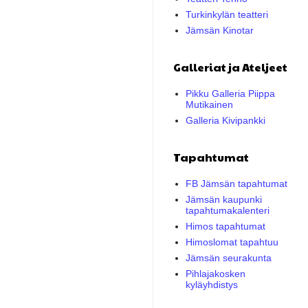
Turkinkylän teatteri
Jämsän Kinotar
Galleriat ja Ateljeet
Pikku Galleria Piippa
Mutikainen
Galleria Kivipankki
Tapahtumat
FB Jämsän tapahtumat
Jämsän kaupunki
tapahtumakalenteri
Himos tapahtumat
Himoslomat tapahtuu
Jämsän seurakunta
Pihlajakosken
kyläyhdistys