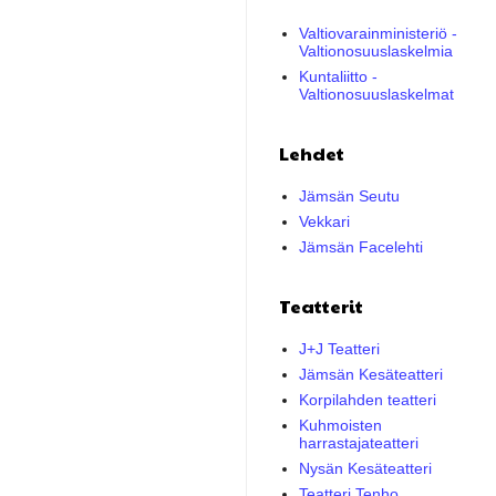
Valtiovarainministeriö -
Valtionosuuslaskelmia
Kuntaliitto -
Valtionosuuslaskelmat
Lehdet
Jämsän Seutu
Vekkari
Jämsän Facelehti
Teatterit
J+J Teatteri
Jämsän Kesäteatteri
Korpilahden teatteri
Kuhmoisten
harrastajateatteri
Nysän Kesäteatteri
Teatteri Tenho