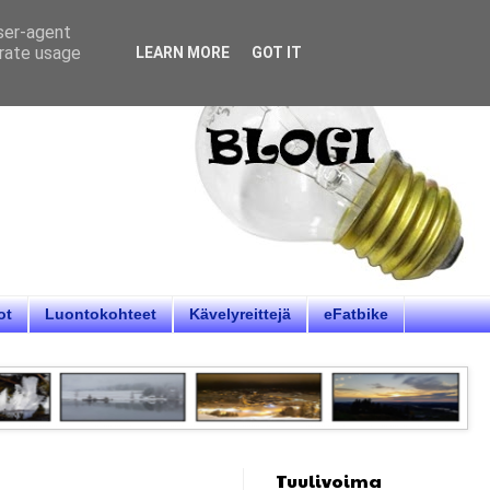
user-agent
erate usage
LEARN MORE
GOT IT
ot
Luontokohteet
Kävelyreittejä
eFatbike
Tuulivoima