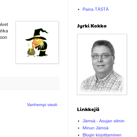
Paina TÄSTÄ
lvet
Jyrki Kokko
ahka
koon
Vanhempi viesti
Linkkejä
Jämsä - Asujan silmin
Minun Jämsä
Blogin kirjoittaminen