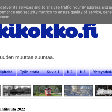
eliver its services and to analyze traffic. Your IP address and 
ormance and security metrics to ensure quality of service, gen
abuse.
ikokko.fi
aisuuden muuttaa suuntaa.
ipiteitä
Työhistoria
Kuvia 1
K 2
K 3
Yhteystied
uhtikuuta 2022