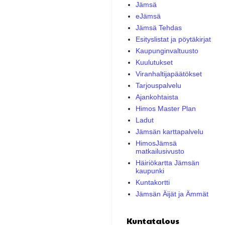
Jämsä
eJämsä
Jämsä Tehdas
Esityslistat ja pöytäkirjat
Kaupunginvaltuusto
Kuulutukset
Viranhaltijapäätökset
Tarjouspalvelu
Ajankohtaista
Himos Master Plan
Ladut
Jämsän karttapalvelu
HimosJämsä
matkailusivusto
Häiriökartta Jämsän
kaupunki
Kuntakortti
Jämsän Äijät ja Ämmät
Kuntatalous