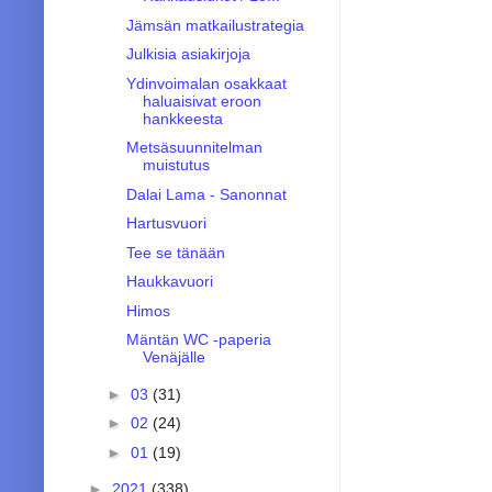
Jämsän matkailustrategia
Julkisia asiakirjoja
Ydinvoimalan osakkaat
haluaisivat eroon
hankkeesta
Metsäsuunnitelman
muistutus
Dalai Lama - Sanonnat
Hartusvuori
Tee se tänään
Haukkavuori
Himos
Mäntän WC -paperia
Venäjälle
►
03
(31)
►
02
(24)
►
01
(19)
►
2021
(338)