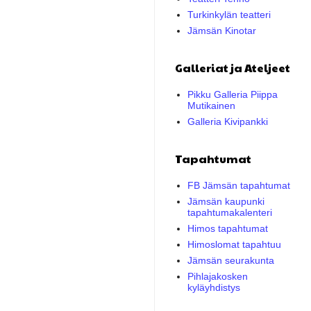
Turkinkylän teatteri
Jämsän Kinotar
Galleriat ja Ateljeet
Pikku Galleria Piippa
Mutikainen
Galleria Kivipankki
Tapahtumat
FB Jämsän tapahtumat
Jämsän kaupunki
tapahtumakalenteri
Himos tapahtumat
Himoslomat tapahtuu
Jämsän seurakunta
Pihlajakosken
kyläyhdistys