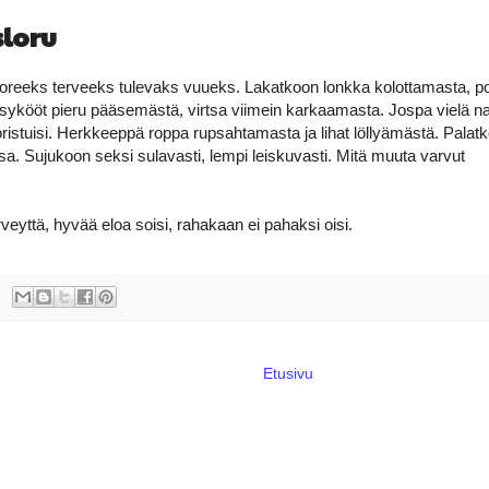
loru
uoreeks terveeks tulevaks vuueks. Lakatkoon lonkka kolottamasta, po
sykööt pieru pääsemästä, virtsa viimein karkaamasta. Jospa vielä n
suoristuisi. Herkkeeppä roppa rupsahtamasta ja lihat löllyämästä. Palat
nsa. Sujukoon seksi sulavasti, lempi leiskuvasti. Mitä muuta varvut
?
veyttä, hyvää eloa soisi, rahakaan ei pahaksi oisi.
Etusivu