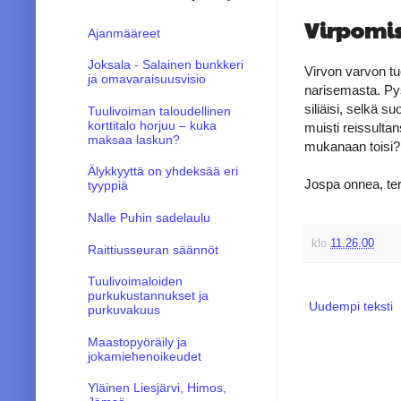
Virpomis
Ajanmääreet
Joksala - Salainen bunkkeri
Virvon varvon t
ja omavaraisuusvisio
narisemasta. Py
siliäisi, selkä 
Tuulivoiman taloudellinen
korttitalo horjuu – kuka
muisti reissulta
maksaa laskun?
mukanaan toisi
Älykkyyttä on yhdeksää eri
Jospa onnea, ter
tyyppiä
Nalle Puhin sadelaulu
klo
11.26.00
Raittiusseuran säännöt
Tuulivoimaloiden
purkukustannukset ja
Uudempi teksti
purkuvakuus
Maastopyöräily ja
jokamiehenoikeudet
Yläinen Liesjärvi, Himos,