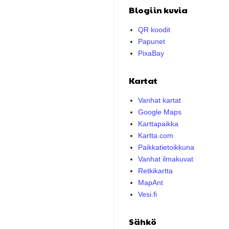
Blogiin kuvia
QR koodit
Papunet
PixaBay
Kartat
Vanhat kartat
Google Maps
Karttapaikka
Kartta.com
Paikkatietoikkuna
Vanhat ilmakuvat
Retkikartta
MapAnt
Vesi.fi
Sähkö