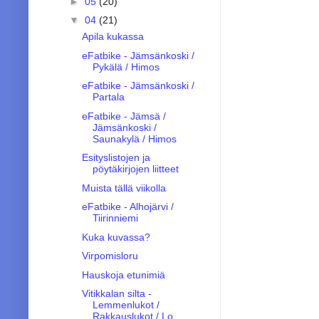
►
05
(20)
▼
04
(21)
Apila kukassa
eFatbike - Jämsänkoski /
Pykälä / Himos
eFatbike - Jämsänkoski /
Partala
eFatbike - Jämsä /
Jämsänkoski /
Saunakylä / Himos
Esityslistojen ja
pöytäkirjojen liitteet
Muista tällä viikolla
eFatbike - Alhojärvi /
Tiirinniemi
Kuka kuvassa?
Virpomisloru
Hauskoja etunimiä
Vitikkalan silta -
Lemmenlukot /
Rakkauslukot / Lo...