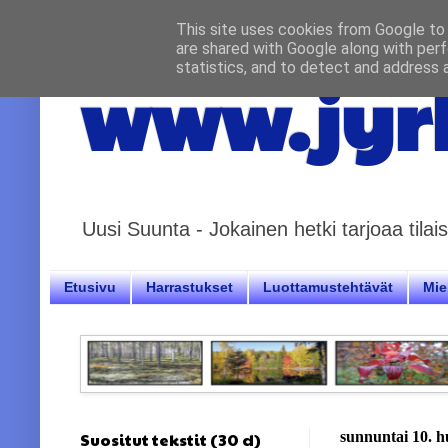
This site uses cookies from Google to d
are shared with Google along with perf
statistics, and to detect and address 
www.jyrk
Uusi Suunta - Jokainen hetki tarjoaa til
Etusivu
Harrastukset
Luottamustehtävät
Miel
Suositut tekstit (30 d)
sunnuntai 10. h