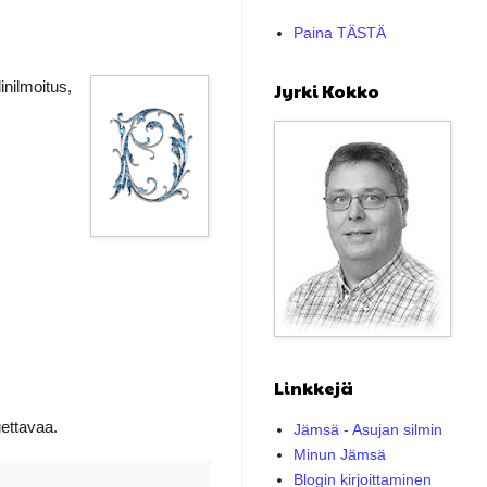
Paina TÄSTÄ
inilmoitus,
Jyrki Kokko
Linkkejä
uettavaa.
Jämsä - Asujan silmin
Minun Jämsä
Blogin kirjoittaminen