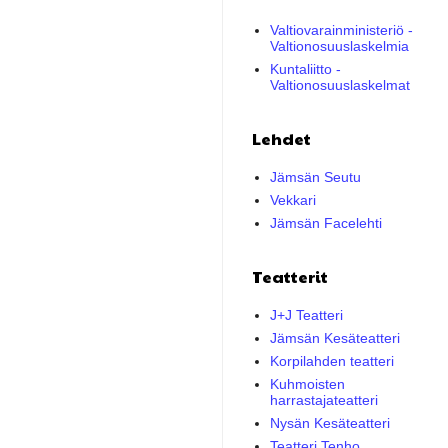
Valtiovarainministeriö -
Valtionosuuslaskelmia
Kuntaliitto -
Valtionosuuslaskelmat
Lehdet
Jämsän Seutu
Vekkari
Jämsän Facelehti
Teatterit
J+J Teatteri
Jämsän Kesäteatteri
Korpilahden teatteri
Kuhmoisten
harrastajateatteri
Nysän Kesäteatteri
Teatteri Tenho