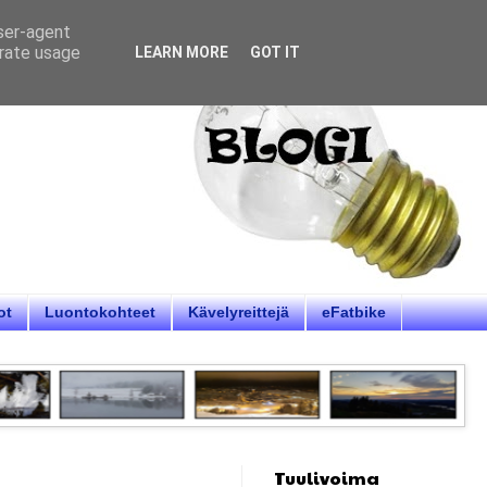
user-agent
erate usage
LEARN MORE
GOT IT
ot
Luontokohteet
Kävelyreittejä
eFatbike
Tuulivoima