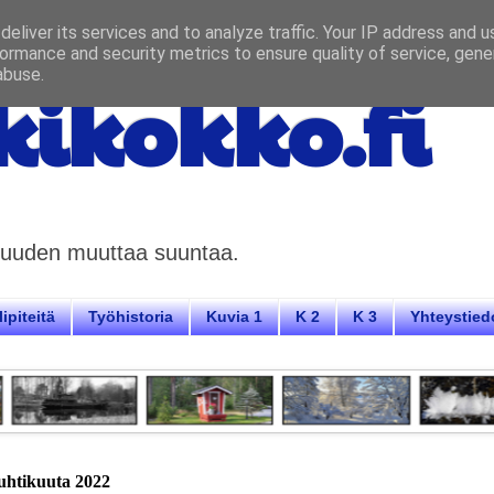
eliver its services and to analyze traffic. Your IP address and 
ormance and security metrics to ensure quality of service, gen
abuse.
ikokko.fi
aisuuden muuttaa suuntaa.
ipiteitä
Työhistoria
Kuvia 1
K 2
K 3
Yhteystied
uhtikuuta 2022