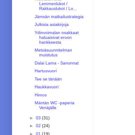
Lemmenlukot /
Rakkauslukot / Lo...
Jämsän matkailustrategia
Julkisia asiakirjoja
Ydinvoimalan osakkaat
haluaisivat eroon
hankkeesta
Metsäsuunnitelman
muistutus
Dalai Lama - Sanonnat
Hartusvuori
Tee se tänään
Haukkavuori
Himos
Mäntän WC -paperia
Venäjälle
►
03
(31)
►
02
(24)
►
01
(19)