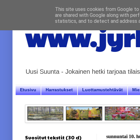
This site uses cookies from Google to d
are shared with Google along with perf
statistics, and to detect and address 
www.jyrk
Uusi Suunta - Jokainen hetki tarjoaa til
Etusivu
Harrastukset
Luottamustehtävät
Miel
Suositut tekstit (30 d)
sunnuntai 10. h