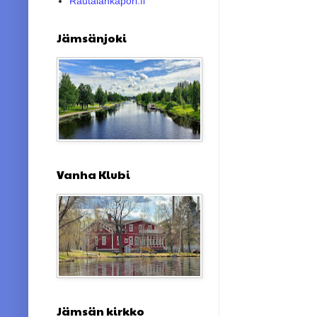
Rautalankapori.fi
Jämsänjoki
Vanha Klubi
Jämsän kirkko