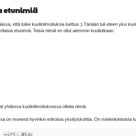
a etunimiä
 iässä, että tulee kuolinilmoituksia luettua ;) Tänään tuli eteen yksi kuol
rilaisia etunimiä. Toisia nimiä en ollut aiemmin kuullutkaan.
t yhdessa kuolinilmoituksessa olleita nimiä.
sa on monesti hyvinkin erikoisia yksityiskohtia. On mielenkiintoista l