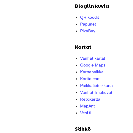
Blogiin kuvia
QR koodit
Papunet
PixaBay
Kartat
Vanhat kartat
Google Maps
Karttapaikka
Kartta.com
Paikkatietoikkuna
Vanhat ilmakuvat
Retkikartta
MapAnt
Vesi.fi
Sähkö