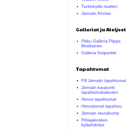
Turkinkylän teatteri
Jämsän Kinotar
Galleriat ja Ateljeet
Pikku Galleria Piippa
Mutikainen
Galleria Kivipankki
Tapahtumat
FB Jämsän tapahtumat
Jämsän kaupunki
tapahtumakalenteri
Himos tapahtumat
Himoslomat tapahtuu
Jämsän seurakunta
Pihlajakosken
kyläyhdistys