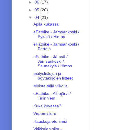
►
06
(17)
►
05
(20)
▼
04
(21)
Apila kukassa
eFatbike - Jämsänkoski /
Pykälä / Himos
eFatbike - Jämsänkoski /
Partala
eFatbike - Jämsä /
Jämsänkoski /
Saunakylä / Himos
Esityslistojen ja
pöytäkirjojen liitteet
Muista tällä viikolla
eFatbike - Alhojärvi /
Tiirinniemi
Kuka kuvassa?
Virpomisloru
Hauskoja etunimiä
Vitikkalan silta -