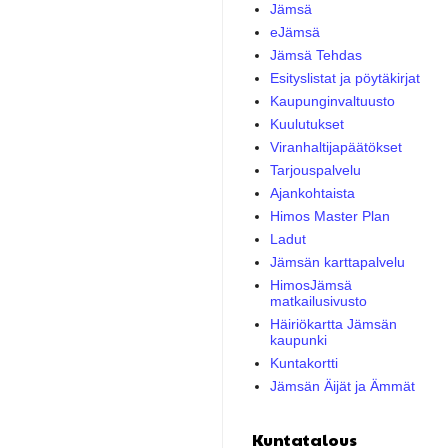
Jämsä
eJämsä
Jämsä Tehdas
Esityslistat ja pöytäkirjat
Kaupunginvaltuusto
Kuulutukset
Viranhaltijapäätökset
Tarjouspalvelu
Ajankohtaista
Himos Master Plan
Ladut
Jämsän karttapalvelu
HimosJämsä
matkailusivusto
Häiriökartta Jämsän
kaupunki
Kuntakortti
Jämsän Äijät ja Ämmät
Kuntatalous