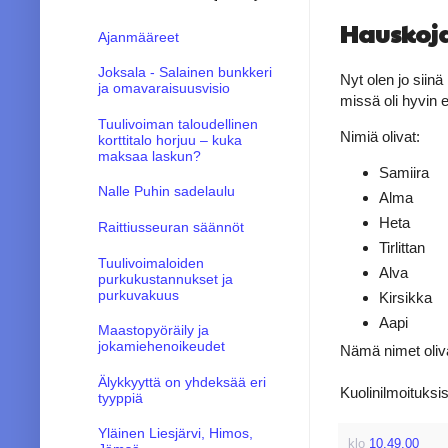
Hauskoj
Ajanmääreet
Joksala - Salainen bunkkeri
Nyt olen jo siinä
ja omavaraisuusvisio
missä oli hyvin e
Tuulivoiman taloudellinen
Nimiä olivat:
korttitalo horjuu – kuka
maksaa laskun?
Samiira
Nalle Puhin sadelaulu
Alma
Heta
Raittiusseuran säännöt
Tirlittan
Tuulivoimaloiden
Alva
purkukustannukset ja
purkuvakuus
Kirsikka
Aapi
Maastopyöräily ja
jokamiehenoikeudet
Nämä nimet oliva
Älykkyyttä on yhdeksää eri
Kuolinilmoituksis
tyyppiä
Yläinen Liesjärvi, Himos,
klo
10.49.00