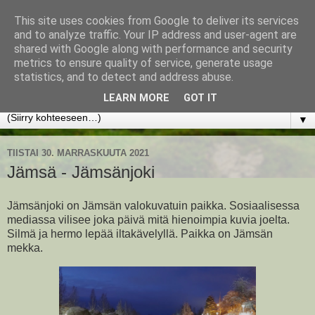
This site uses cookies from Google to deliver its services
www.jyrkikokko.fi
and to analyze traffic. Your IP address and user-agent are
shared with Google along with performance and security
metrics to ensure quality of service, generate usage
Uusi Suunta - Jokainen hetki tarjoaa tilaisuuden muuttaa
statistics, and to detect and address abuse.
suuntaa.
LEARN MORE
GOT IT
▼
TIISTAI 30. MARRASKUUTA 2021
Jämsä - Jämsänjoki
Jämsänjoki on Jämsän valokuvatuin paikka. Sosiaalisessa
mediassa vilisee joka päivä mitä hienoimpia kuvia joelta.
Silmä ja hermo lepää iltakävelyllä. Paikka on Jämsän
mekka.