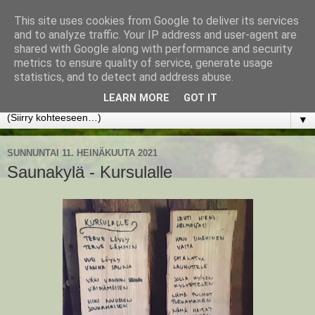
This site uses cookies from Google to deliver its services
www.jyrkikokko.fi
and to analyze traffic. Your IP address and user-agent are
shared with Google along with performance and security
metrics to ensure quality of service, generate usage
Uusi Suunta - Jokainen hetki tarjoaa tilaisuuden muuttaa
statistics, and to detect and address abuse.
suuntaa.
LEARN MORE
GOT IT
▼
SUNNUNTAI 11. HEINÄKUUTA 2021
Saunakylä - Kursulalle