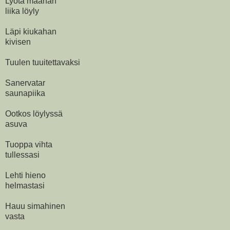
Lyötä maahan
liika löyly
Läpi kiukahan
kivisen
Tuulen tuuitettavaksi
Sanervatar
saunapiika
Ootkos löylyssä
asuva
Tuoppa vihta
tullessasi
Lehti hieno
helmastasi
Hauu simahinen
vasta