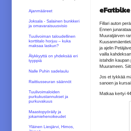
eFatbike
Ajanmääreet
Joksala - Salainen bunkkeri
Fillari auton perä
ja omavaraisuusvisio
Ennen junarataan 
Muuratjärven ran
Tuulivoiman taloudellinen
korttitalo horjuu – kuka
Kuusanmäentietä 
maksaa laskun?
ja ajelin Petäjä
vailla kahdeksan
Älykkyyttä on yhdeksää eri
istahdin kaupan 
tyyppiä
Muurameen. Siitä
Nalle Puhin sadelaulu
Jos et tykkää mäk
Raittiusseuran säännöt
sanoen ja kursai
Tuulivoimaloiden
Matkaa kertyi 4
purkukustannukset ja
purkuvakuus
Maastopyöräily ja
jokamiehenoikeudet
Yläinen Liesjärvi, Himos,