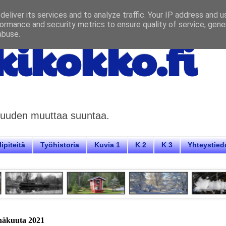
eliver its services and to analyze traffic. Your IP address and 
ormance and security metrics to ensure quality of service, gen
abuse.
ikokko.fi
aisuuden muuttaa suuntaa.
ipiteitä
Työhistoria
Kuvia 1
K 2
K 3
Yhteystied
inäkuuta 2021