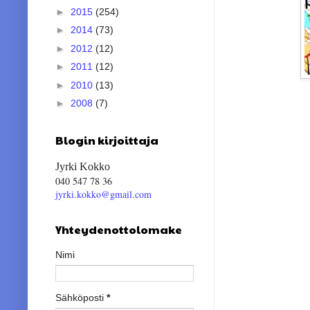
►
2015
(254)
►
2014
(73)
►
2012
(12)
►
2011
(12)
►
2010
(13)
►
2008
(7)
Blogin kirjoittaja
Jyrki Kokko
040 547 78 36
jyrki.kokko@gmail.com
Yhteydenottolomake
Nimi
Sähköposti
*