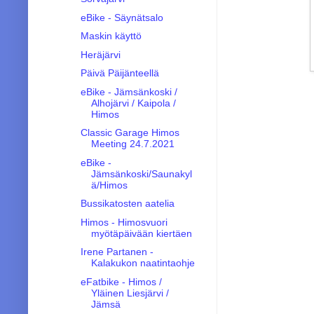
eBike - Säynätsalo
Maskin käyttö
Heräjärvi
Päivä Päijänteellä
eBike - Jämsänkoski /
Alhojärvi / Kaipola /
Himos
Classic Garage Himos
Meeting 24.7.2021
eBike -
Jämsänkoski/Saunakyl
ä/Himos
Bussikatosten aatelia
Himos - Himosvuori
myötäpäivään kiertäen
Irene Partanen -
Kalakukon naatintaohje
eFatbike - Himos /
Yläinen Liesjärvi /
Jämsä