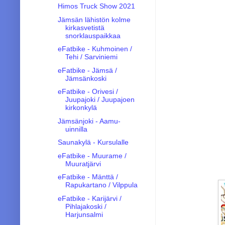
Himos Truck Show 2021
Jämsän lähistön kolme
kirkasvetistä
snorklauspaikkaa
eFatbike - Kuhmoinen /
Tehi / Sarviniemi
eFatbike - Jämsä /
Jämsänkoski
eFatbike - Orivesi /
Juupajoki / Juupajoen
kirkonkylä
Jämsänjoki - Aamu-
uinnilla
Saunakylä - Kursulalle
eFatbike - Muurame /
Muuratjärvi
eFatbike - Mänttä /
Rapukartano / Vilppula
eFatbike - Karijärvi /
Pihlajakoski /
Harjunsalmi