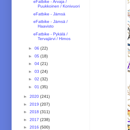
eFatbike - Arvaja /
Puukkoinen / Konivuori
eFatbike - Jämsä
eFatbike - Jämsä /
Haavisto
eFatbike - Pykälä /
Tervajärvi / Himos
►
06
(22)
►
05
(18)
►
04
(21)
►
03
(24)
►
02
(32)
►
01
(35)
►
2020
(241)
►
2019
(207)
►
2018
(311)
►
2017
(238)
►
2016
(500)