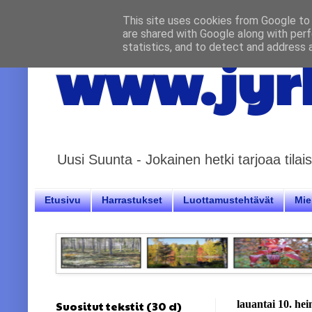
This site uses cookies from Google to d
are shared with Google along with perf
statistics, and to detect and address 
www.jyrk
Uusi Suunta - Jokainen hetki tarjoaa til
Etusivu
Harrastukset
Luottamustehtävät
Miel
Suositut tekstit (30 d)
lauantai 10. he