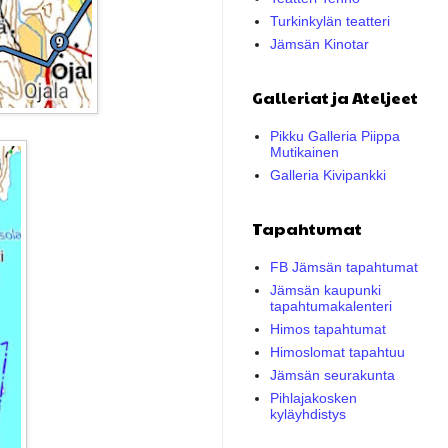
Turkinkylän teatteri
Jämsän Kinotar
Galleriat ja Ateljeet
Pikku Galleria Piippa
Mutikainen
Galleria Kivipankki
Tapahtumat
FB Jämsän tapahtumat
Jämsän kaupunki
tapahtumakalenteri
Himos tapahtumat
Himoslomat tapahtuu
Jämsän seurakunta
Pihlajakosken
kyläyhdistys