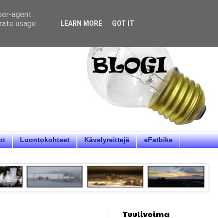
user-agent
erate usage
LEARN MORE
GOT IT
ot
Luontokohteet
Kävelyreittejä
eFatbike
Tuulivoima