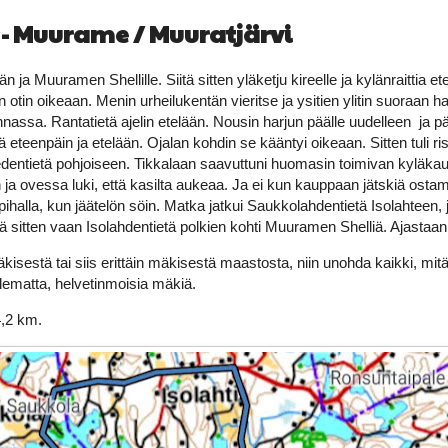
 - Muurame / Muuratjärvi
än ja Muuramen Shellille. Siitä sitten yläketju kireelle ja kylänraittia et
otin oikeaan. Menin urheilukentän vieritse ja ysitien ylitin suoraan har
nassa. Rantatietä ajelin etelään. Nousin harjun päälle uudelleen ja pä
eteenpäin ja etelään. Ojalan kohdin se kääntyi oikeaan. Sitten tuli ri
vedentietä pohjoiseen. Tikkalaan saavuttuni huomasin toimivan kyläkaup
 ja ovessa luki, että kasilta aukeaa. Ja ei kun kauppaan jätskiä ost
pihalla, kun jäätelön söin. Matka jatkui Saukkolahdentietä Isolahteen, 
 sitten vaan Isolahdentietä polkien kohti Muuramen Shelliä. Ajastaan o
isestä tai siis erittäin mäkisestä maastosta, niin unohda kaikki, mitä 
lematta, helvetinmoisia mäkiä.
4,2 km.