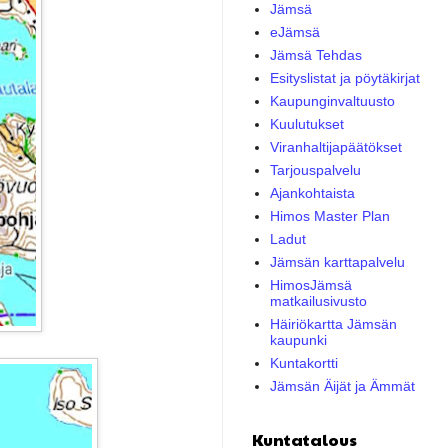
Jämsä
eJämsä
Jämsä Tehdas
Esityslistat ja pöytäkirjat
Kaupunginvaltuusto
Kuulutukset
Viranhaltijapäätökset
Tarjouspalvelu
Ajankohtaista
Himos Master Plan
Ladut
Jämsän karttapalvelu
HimosJämsä
matkailusivusto
Häiriökartta Jämsän
kaupunki
Kuntakortti
Jämsän Äijät ja Ämmät
Kuntatalous