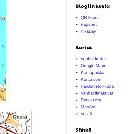
Blogiin kuvia
QR koodit
Papunet
PixaBay
Kartat
Vanhat kartat
Google Maps
Karttapaikka
Kartta.com
Paikkatietoikkuna
Vanhat ilmakuvat
Retkikartta
MapAnt
Vesi.fi
Sähkö