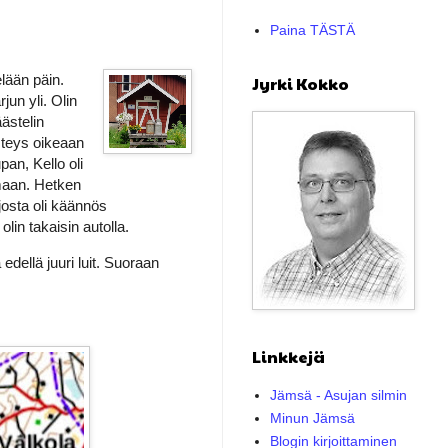
Paina TÄSTÄ
elään päin.
Jyrki Kokko
jun yli. Olin
ästelin
steys oikeaan
an, Kello oli
amaan. Hetken
josta oli käännös
lin takaisin autolla.
edellä juuri luit. Suoraan
Linkkejä
Jämsä - Asujan silmin
Minun Jämsä
Blogin kirjoittaminen