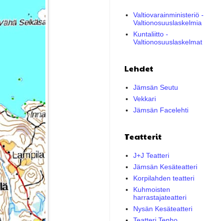
Valtiovarainministeriö -
Valtionosuuslaskelmia
Kuntaliitto -
Valtionosuuslaskelmat
Lehdet
Jämsän Seutu
Vekkari
Jämsän Facelehti
Teatterit
J+J Teatteri
Jämsän Kesäteatteri
Korpilahden teatteri
Kuhmoisten
harrastajateatteri
Nysän Kesäteatteri
Teatteri Tenho