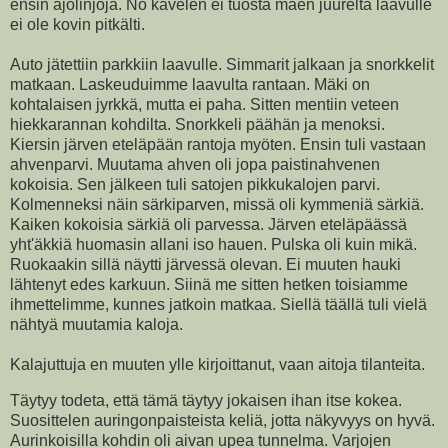
ensin ajolinjoja. No kävelen ei tuosta mäen juurelta laavulle
ei ole kovin pitkälti.
Auto jätettiin parkkiin laavulle. Simmarit jalkaan ja snorkkelit
matkaan. Laskeuduimme laavulta rantaan. Mäki on
kohtalaisen jyrkkä, mutta ei paha. Sitten mentiin veteen
hiekkarannan kohdilta. Snorkkeli päähän ja menoksi.
Kiersin järven eteläpään rantoja myöten. Ensin tuli vastaan
ahvenparvi. Muutama ahven oli jopa paistinahvenen
kokoisia. Sen jälkeen tuli satojen pikkukalojen parvi.
Kolmenneksi näin särkiparven, missä oli kymmeniä särkiä.
Kaiken kokoisia särkiä oli parvessa. Järven eteläpäässä
yht'äkkiä huomasin allani iso hauen. Pulska oli kuin mikä.
Ruokaakin sillä näytti järvessä olevan. Ei muuten hauki
lähtenyt edes karkuun. Siinä me sitten hetken toisiamme
ihmettelimme, kunnes jatkoin matkaa. Siellä täällä tuli vielä
nähtyä muutamia kaloja.
Kalajuttuja en muuten ylle kirjoittanut, vaan aitoja tilanteita.
Täytyy todeta, että tämä täytyy jokaisen ihan itse kokea.
Suosittelen auringonpaisteista keliä, jotta näkyvyys on hyvä.
Aurinkoisilla kohdin oli aivan upea tunnelma. Varjojen