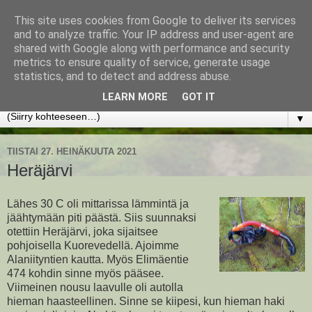
This site uses cookies from Google to deliver its services
www.jyrkikokko.fi
and to analyze traffic. Your IP address and user-agent are
shared with Google along with performance and security
metrics to ensure quality of service, generate usage
Uusi Suunta - Jokainen hetki tarjoaa tilaisuuden muuttaa
statistics, and to detect and address abuse.
suuntaa.
LEARN MORE
GOT IT
▼
TIISTAI 27. HEINÄKUUTA 2021
Heräjärvi
Lähes 30 C oli mittarissa lämmintä ja
jäähtymään piti päästä. Siis suunnaksi
otettiin Heräjärvi, joka sijaitsee
pohjoisella Kuorevedellä. Ajoimme
Alaniityntien kautta. Myös Elimäentie
474 kohdin sinne myös pääsee.
Viimeinen nousu laavulle oli autolla
hieman haasteellinen. Sinne se kiipesi, kun hieman haki