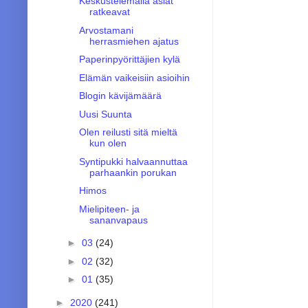
Keskustelemalla asiat
ratkeavat
Arvostamani
herrasmiehen ajatus
Paperinpyörittäjien kylä
Elämän vaikeisiin asioihin
Blogin kävijämäärä
Uusi Suunta
Olen reilusti sitä mieltä
kun olen
Syntipukki halvaannuttaa
parhaankin porukan
Himos
Mielipiteen- ja
sananvapaus
►
03
(24)
►
02
(32)
►
01
(35)
►
2020
(241)