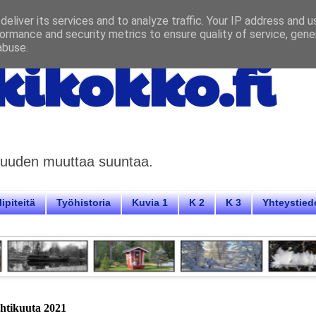
eliver its services and to analyze traffic. Your IP address and 
ormance and security metrics to ensure quality of service, gen
abuse.
ikokko.fi
aisuuden muuttaa suuntaa.
ipiteitä
Työhistoria
Kuvia 1
K 2
K 3
Yhteystied
uhtikuuta 2021