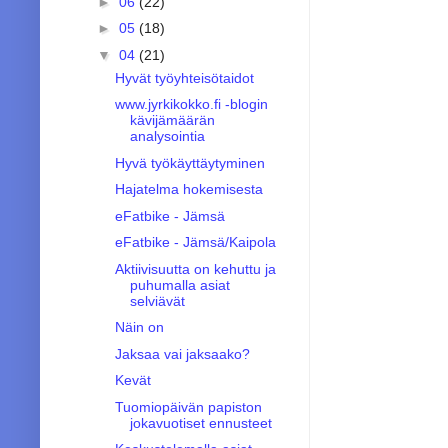
►
06
(22)
►
05
(18)
▼
04
(21)
Hyvät työyhteisötaidot
www.jyrkikokko.fi -blogin
kävijämäärän
analysointia
Hyvä työkäyttäytyminen
Hajatelma hokemisesta
eFatbike - Jämsä
eFatbike - Jämsä/Kaipola
Aktiivisuutta on kehuttu ja
puhumalla asiat
selviävät
Näin on
Jaksaa vai jaksaako?
Kevät
Tuomiopäivän papiston
jokavuotiset ennusteet