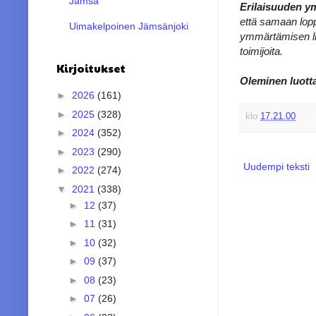
Jämsä
Erilaisuuden y
että samaan lopp
Uimakelpoinen Jämsänjoki
ymmärtämisen li
toimijoita.
Kirjoitukset
Oleminen luott
►
2026
(161)
►
2025
(328)
klo
17.21.00
►
2024
(352)
►
2023
(290)
Uudempi teksti
►
2022
(274)
▼
2021
(338)
►
12
(37)
►
11
(31)
►
10
(32)
►
09
(37)
►
08
(23)
►
07
(26)