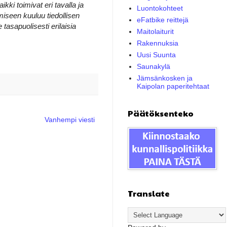
kki toimivat eri tavalla ja
Luontokohteet
miseen kuuluu tiedollisen
eFatbike reittejä
sapuolisesti erilaisia
Maitolaiturit
Rakennuksia
Uusi Suunta
Saunakylä
Jämsänkosken ja
Kaipolan paperitehtaat
Päätöksenteko
Vanhempi viesti
Translate