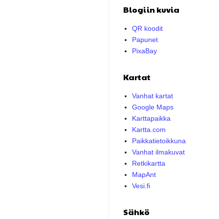
Blogiin kuvia
QR koodit
Papunet
PixaBay
Kartat
Vanhat kartat
Google Maps
Karttapaikka
Kartta.com
Paikkatietoikkuna
Vanhat ilmakuvat
Retkikartta
MapAnt
Vesi.fi
Sähkö