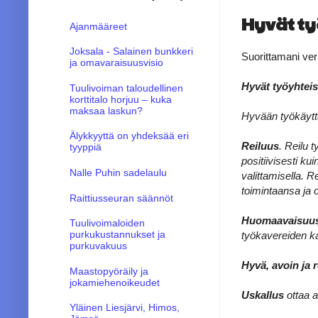
Hyvät ty
Ajanmääreet
Joksala - Salainen bunkkeri
Suorittamani ver
ja omavaraisuusvisio
Hyvät työyhteis
Tuulivoiman taloudellinen
korttitalo horjuu – kuka
maksaa laskun?
Hyvään työkäytt
Älykkyyttä on yhdeksää eri
Reiluus
. Reilu 
tyyppiä
positiivisesti ku
Nalle Puhin sadelaulu
valittamisella. R
toimintaansa ja 
Raittiusseuran säännöt
Huomaavaisuu
Tuulivoimaloiden
purkukustannukset ja
työkavereiden ka
purkuvakuus
Hyvä, avoin ja 
Maastopyöräily ja
jokamiehenoikeudet
Uskallus
ottaa a
Yläinen Liesjärvi, Himos,