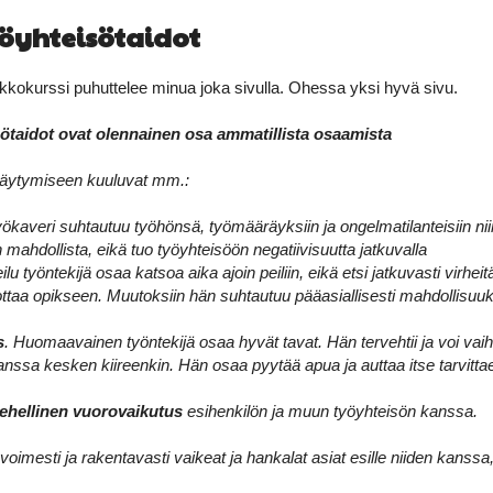
öyhteisötaidot
kkokurssi puhuttelee minua joka sivulla. Ohessa yksi hyvä sivu.
ötaidot ovat olennainen osa ammatillista osaamista
äytymiseen kuuluvat mm.:
työkaveri suhtautuu työhönsä, työmääräyksiin ja ongelmatilanteisiin nii
in mahdollista, eikä tuo työyhteisöön negatiivisuutta jatkuvalla
eilu työntekijä osaa katsoa aika ajoin peiliin, eikä etsi jatkuvasti virhei
ottaa opikseen. Muutoksiin hän suhtautuu pääasiallisesti mahdollisuuk
s
. Huomaavainen työntekijä osaa hyvät tavat. Hän tervehtii ja voi v
nssa kesken kiireenkin. Hän osaa pyytää apua ja auttaa itse tarvittae
rehellinen vuorovaikutus
esihenkilön ja muun työyhteisön kanssa.
voimesti ja rakentavasti vaikeat ja hankalat asiat esille niiden kanssa,