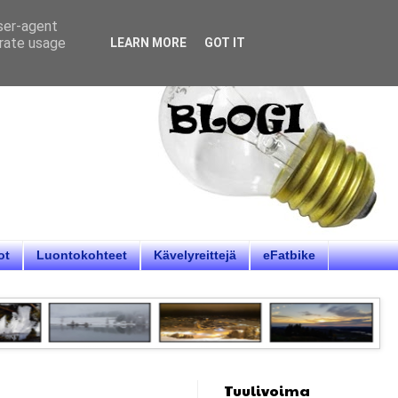
user-agent
erate usage
LEARN MORE
GOT IT
ot
Luontokohteet
Kävelyreittejä
eFatbike
Tuulivoima