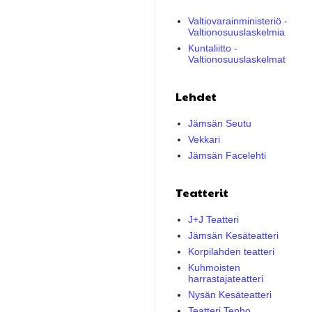
Valtiovarainministeriö -
Valtionosuuslaskelmia
Kuntaliitto -
Valtionosuuslaskelmat
Lehdet
Jämsän Seutu
Vekkari
Jämsän Facelehti
Teatterit
J+J Teatteri
Jämsän Kesäteatteri
Korpilahden teatteri
Kuhmoisten
harrastajateatteri
Nysän Kesäteatteri
Teatteri Tenho