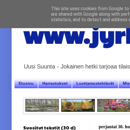
This site uses cookies from Google to d
are shared with Google along with perf
statistics, and to detect and address 
www.jyrk
Uusi Suunta - Jokainen hetki tarjoaa til
Etusivu
Harrastukset
Luottamustehtävät
Miel
Suositut tekstit (30 d)
perjantai 30. h