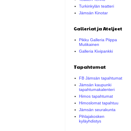
Turkinkylän teatteri
Jämsän Kinotar
Galleriat ja Ateljeet
Pikku Galleria Piippa
Mutikainen
Galleria Kivipankki
Tapahtumat
FB Jämsän tapahtumat
Jämsän kaupunki
tapahtumakalenteri
Himos tapahtumat
Himoslomat tapahtuu
Jämsän seurakunta
Pihlajakosken
kyläyhdistys