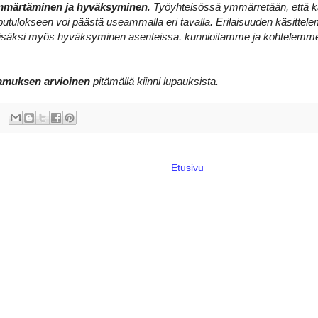
mmärtäminen ja hyväksyminen
. Työyhteisössä ymmärretään, että kai
utulokseen voi päästä useammalla eri tavalla. Erilaisuuden käsittele
säksi myös hyväksyminen asenteissa. kunnioitamme ja kohtelemme ta
amuksen arvioinen
pitämällä kiinni lupauksista.
Etusivu