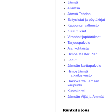
Jämsä
eJämsä
Jämsä Tehdas
Esityslistat ja pöytäkirjat
Kaupunginvaltuusto
Kuulutukset
Viranhaltijapäätökset
Tarjouspalvelu
Ajankohtaista
Himos Master Plan
Ladut
Jämsän karttapalvelu
HimosJämsä
matkailusivusto
Häiriökartta Jämsän
kaupunki
Kuntakortti
Jämsän Äijät ja Ämmät
Kuntatalous