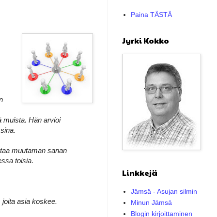
Paina TÄSTÄ
Jyrki Kokko
n
tä muista. Hän arvioi
sina.
aihtaa muutaman sanan
ssa toisia.
Linkkejä
Jämsä - Asujan silmin
 joita asia koskee.
Minun Jämsä
Blogin kirjoittaminen