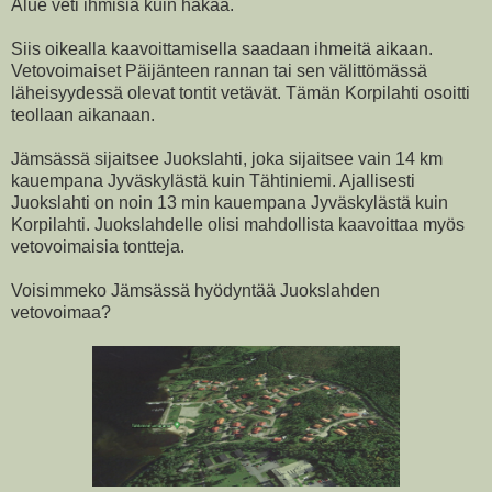
Alue veti ihmisiä kuin häkää.
Siis oikealla kaavoittamisella saadaan ihmeitä aikaan.
Vetovoimaiset Päijänteen rannan tai sen välittömässä
läheisyydessä olevat tontit vetävät. Tämän Korpilahti osoitti
teollaan aikanaan.
Jämsässä sijaitsee Juokslahti, joka sijaitsee vain 14 km
kauempana Jyväskylästä kuin Tähtiniemi. Ajallisesti
Juokslahti on noin 13 min kauempana Jyväskylästä kuin
Korpilahti. Juokslahdelle olisi mahdollista kaavoittaa myös
vetovoimaisia tontteja.
Voisimmeko Jämsässä hyödyntää Juokslahden
vetovoimaa?