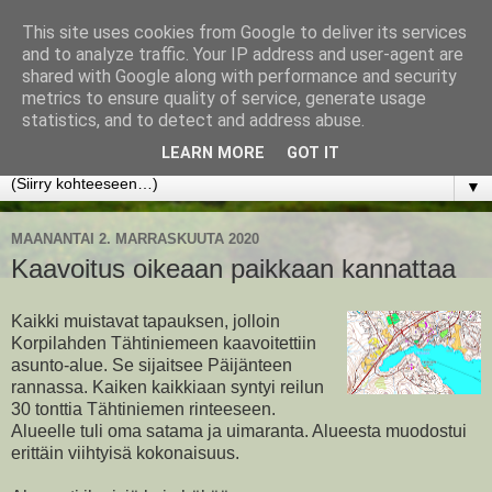
This site uses cookies from Google to deliver its services
www.jyrkikokko.fi
and to analyze traffic. Your IP address and user-agent are
shared with Google along with performance and security
metrics to ensure quality of service, generate usage
Uusi Suunta - Jokainen hetki tarjoaa tilaisuuden muuttaa
statistics, and to detect and address abuse.
suuntaa.
LEARN MORE
GOT IT
▼
MAANANTAI 2. MARRASKUUTA 2020
Kaavoitus oikeaan paikkaan kannattaa
Kaikki muistavat tapauksen, jolloin
Korpilahden Tähtiniemeen kaavoitettiin
asunto-alue. Se sijaitsee Päijänteen
rannassa. Kaiken kaikkiaan syntyi reilun
30 tonttia Tähtiniemen rinteeseen.
Alueelle tuli oma satama ja uimaranta. Alueesta muodostui
erittäin viihtyisä kokonaisuus.