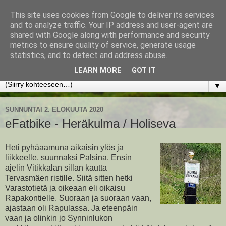
This site uses cookies from Google to deliver its services
www.jyrkikokko.fi
and to analyze traffic. Your IP address and user-agent are
shared with Google along with performance and security
metrics to ensure quality of service, generate usage
Uusi Suunta - Jokainen hetki tarjoaa tilaisuuden muuttaa
statistics, and to detect and address abuse.
suuntaa.
LEARN MORE
GOT IT
▼
SUNNUNTAI 2. ELOKUUTA 2020
eFatbike - Heräkulma / Holiseva
Heti pyhäaamuna aikaisin ylös ja
liikkeelle, suunnaksi Palsina. Ensin
ajelin Vitikkalan sillan kautta
Tervasmäen ristille. Siitä sitten hetki
Varastotietä ja oikeaan eli oikaisu
Rapakontielle. Suoraan ja suoraan vaan,
ajastaan oli Rapulassa. Ja eteenpäin
vaan ja olinkin jo Synninlukon