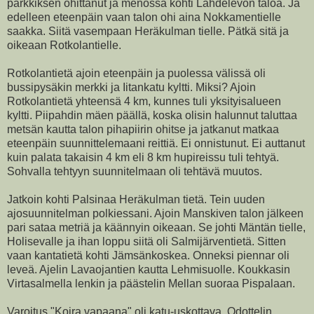
parkkiksen ohittanut ja menossa kohti Lähdelevon taloa. Ja
edelleen eteenpäin vaan talon ohi aina Nokkamentielle
saakka. Siitä vasempaan Heräkulman tielle. Pätkä sitä ja
oikeaan Rotkolantielle.
Rotkolantietä ajoin eteenpäin ja puolessa välissä oli
bussipysäkin merkki ja Iitankatu kyltti. Miksi? Ajoin
Rotkolantietä yhteensä 4 km, kunnes tuli yksityisalueen
kyltti. Piipahdin mäen päällä, koska olisin halunnut taluttaa
metsän kautta talon pihapiirin ohitse ja jatkanut matkaa
eteenpäin suunnittelemaani reittiä. Ei onnistunut. Ei auttanut
kuin palata takaisin 4 km eli 8 km hupireissu tuli tehtyä.
Sohvalla tehtyyn suunnitelmaan oli tehtävä muutos.
Jatkoin kohti Palsinaa Heräkulman tietä. Tein uuden
ajosuunnitelman polkiessani. Ajoin Manskiven talon jälkeen
pari sataa metriä ja käännyin oikeaan. Se johti Mäntän tielle,
Holisevalle ja ihan loppu siitä oli Salmijärventietä. Sitten
vaan kantatietä kohti Jämsänkoskea. Onneksi piennar oli
leveä. Ajelin Lavaojantien kautta Lehmisuolle. Koukkasin
Virtasalmella lenkin ja päästelin Mellan suoraa Pispalaan.
Varoitus "Koira vapaana" oli katu-uskottava. Odottelin